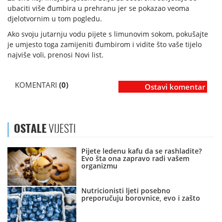
ubaciti više đumbira u prehranu jer se pokazao veoma
djelotvornim u tom pogledu.
Ako svoju jutarnju vodu pijete s limunovim sokom, pokušajte
je umjesto toga zamijeniti đumbirom i vidite što vaše tijelo
najviše voli, prenosi Novi list.
KOMENTARI
(0)
Ostavi komentar
OSTALE
VIJESTI
Pijete ledenu kafu da se rashladite?
Evo šta ona zapravo radi vašem
organizmu
Nutricionisti ljeti posebno
preporučuju borovnice, evo i zašto