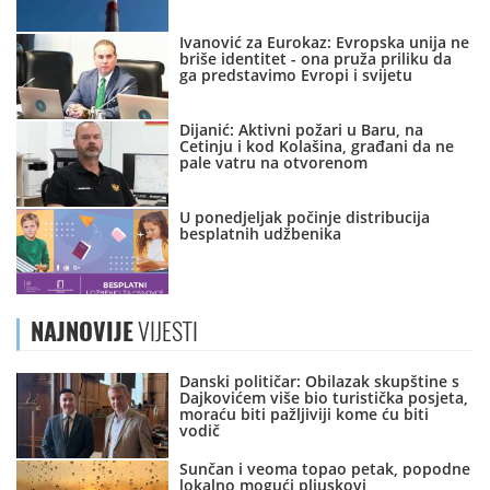
Ivanović za Eurokaz: Evropska unija ne
briše identitet - ona pruža priliku da
ga predstavimo Evropi i svijetu
Dijanić: Aktivni požari u Baru, na
Cetinju i kod Kolašina, građani da ne
pale vatru na otvorenom
U ponedjeljak počinje distribucija
besplatnih udžbenika
NAJNOVIJE
VIJESTI
Danski političar: Obilazak skupštine s
Dajkovićem više bio turistička posjeta,
moraću biti pažljiviji kome ću biti
vodič
Sunčan i veoma topao petak, popodne
lokalno mogući pljuskovi