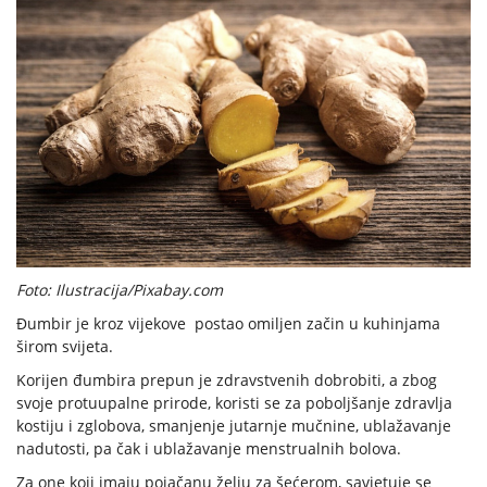
Foto: Ilustracija/Pixabay.com
Đumbir je kroz vijekove postao omiljen začin u kuhinjama
širom svijeta.
Korijen đumbira prepun je zdravstvenih dobrobiti, a zbog
svoje protuupalne prirode, koristi se za poboljšanje zdravlja
kostiju i zglobova, smanjenje jutarnje mučnine, ublažavanje
nadutosti, pa čak i ublažavanje menstrualnih bolova.
Za one koji imaju pojačanu želju za šećerom, savjetuje se