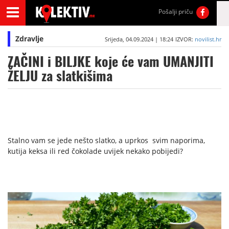
Pošalji priču
Zdravlje
Srijeda, 04.09.2024 | 18:24
IZVOR:
novilist.hr
ZAČINI i BILJKE koje će vam UMANJITI
ŽELJU za slatkišima
Stalno vam se jede nešto slatko, a uprkos svim naporima,
kutija keksa ili red čokolade uvijek nekako pobijedi?