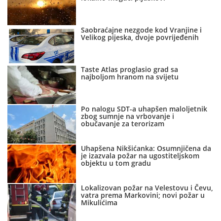
Saobraćajne nezgode kod Vranjine i
Velikog pijeska, dvoje povrijeđenih
Taste Atlas proglasio grad sa
najboljom hranom na svijetu
Po nalogu SDT-a uhapšen maloljetnik
zbog sumnje na vrbovanje i
obučavanje za terorizam
Uhapšena Nikšićanka: Osumnjičena da
je izazvala požar na ugostiteljskom
objektu u tom gradu
Lokalizovan požar na Velestovu i Čevu,
vatra prema Markovini; novi požar u
Mikulićima