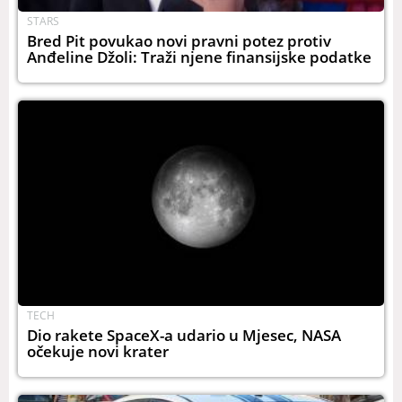
STARS
Bred Pit povukao novi pravni potez protiv
Anđeline Džoli: Traži njene finansijske podatke
TECH
Dio rakete SpaceX-a udario u Mjesec, NASA
očekuje novi krater