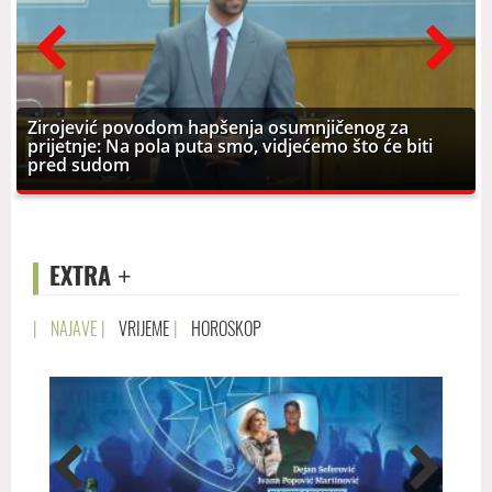
prev
next
Zirojević povodom hapšenja osumnjičenog za
prijetnje: Na pola puta smo, vidjećemo što će biti
pred sudom
EXTRA
+
|
NAJAVE
|
VRIJEME
|
HOROSKOP
prev
next