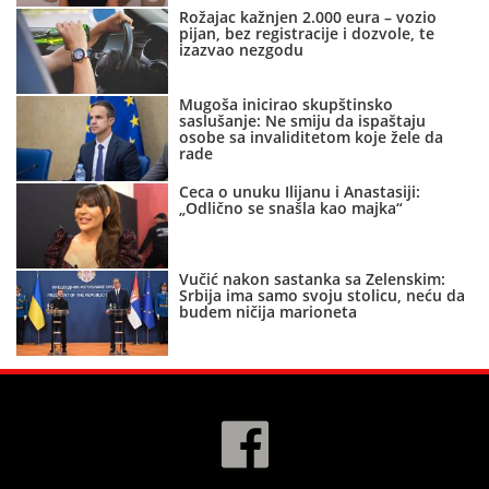
Rožajac kažnjen 2.000 eura – vozio
pijan, bez registracije i dozvole, te
izazvao nezgodu
Mugoša inicirao skupštinsko
saslušanje: Ne smiju da ispaštaju
osobe sa invaliditetom koje žele da
rade
Ceca o unuku Ilijanu i Anastasiji:
„Odlično se snašla kao majka“
Vučić nakon sastanka sa Zelenskim:
Srbija ima samo svoju stolicu, neću da
budem ničija marioneta