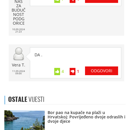
NAS
ZA
BUDUČ
NOST
PODG
ORICE
10.09.2024
21:23
DA .
Vera T.
ODGOVORI
4
1
11.09.2024
09:00
OSTALE
VIJESTI
Bor pao na kupače na plaži u
Hrvatskoj: Povrijeđeno dvoje odraslih i
dvoje djece