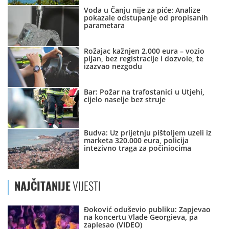
Voda u Čanju nije za piće: Analize
pokazale odstupanje od propisanih
parametara
Rožajac kažnjen 2.000 eura – vozio
pijan, bez registracije i dozvole, te
izazvao nezgodu
Bar: Požar na trafostanici u Utjehi,
cijelo naselje bez struje
Budva: Uz prijetnju pištoljem uzeli iz
marketa 320.000 eura, policija
intezivno traga za počiniocima
NAJČITANIJE
VIJESTI
Đoković oduševio publiku: Zapjevao
na koncertu Vlade Georgieva, pa
zaplesao (VIDEO)