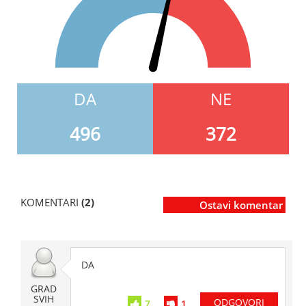
DA
NE
496
372
KOMENTARI
(2)
Ostavi komentar
DA
GRAD
SVIH
ODGOVORI
7
1