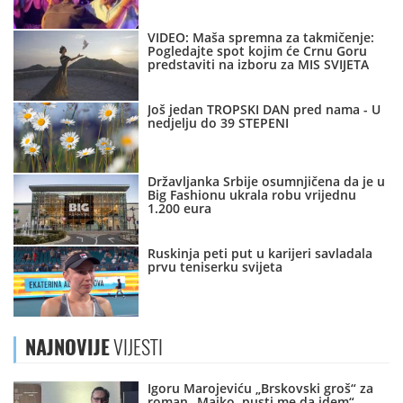
VIDEO: Maša spremna za takmičenje:
Pogledajte spot kojim će Crnu Goru
predstaviti na izboru za MIS SVIJETA
Još jedan TROPSKI DAN pred nama - U
nedjelju do 39 STEPENI
Državljanka Srbije osumnjičena da je u
Big Fashionu ukrala robu vrijednu
1.200 eura
Ruskinja peti put u karijeri savladala
prvu teniserku svijeta
NAJNOVIJE
VIJESTI
Igoru Marojeviću „Brskovski groš“ za
roman „Majko, pusti me da idem“