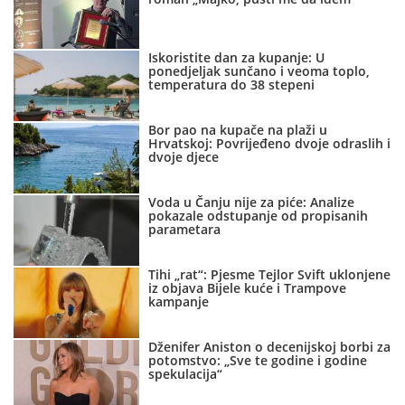
Iskoristite dan za kupanje: U
ponedjeljak sunčano i veoma toplo,
temperatura do 38 stepeni
Bor pao na kupače na plaži u
Hrvatskoj: Povrijeđeno dvoje odraslih i
dvoje djece
Voda u Čanju nije za piće: Analize
pokazale odstupanje od propisanih
parametara
Tihi „rat“: Pjesme Tejlor Svift uklonjene
iz objava Bijele kuće i Trampove
kampanje
Dženifer Aniston o decenijskoj borbi za
potomstvo: „Sve te godine i godine
spekulacija“