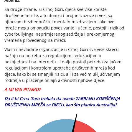
Albaniz.
Sa druge strane, u Crnoj Gori, djeca sve više koriste
društvene mreže, a to donosi i brojne izazove u vezi sa
njihovom bezbednošću i mentalnim zdravljem. Iako ove
mreže mogu omogućiti povezivanje i učenje, postoji i rizik od
cyberbullyinga, neprimjerenog sadržaja i prekomjernog
vremena provedenog na mreži.
Vlasti i nevladine organizacije u Crnoj Gori sve više skreću
pažnju na potrebu za regulacijom i edukacijom o
bezbjednosti na internetu. I dalje postoji potreba za jačom
regulacijom i kontrolom upotrebe društvenih mreža kod
djece, kako bi se smanjili rizici, ali i za većim uključivanjem
roditelja u praćenje onlajn aktivnosti njihove djece.
A MI VAS PITAMO?
Da li bi Crna Gora trebala da uvede ZABRANU KORIŠĆENJA
DRUŠTVENIH MREŽA za DJECU, kao što planira Australija?