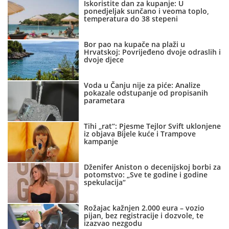
Iskoristite dan za kupanje: U
ponedjeljak sunčano i veoma toplo,
temperatura do 38 stepeni
Bor pao na kupače na plaži u
Hrvatskoj: Povrijeđeno dvoje odraslih i
dvoje djece
Voda u Čanju nije za piće: Analize
pokazale odstupanje od propisanih
parametara
Tihi „rat“: Pjesme Tejlor Svift uklonjene
iz objava Bijele kuće i Trampove
kampanje
Dženifer Aniston o decenijskoj borbi za
potomstvo: „Sve te godine i godine
spekulacija“
Rožajac kažnjen 2.000 eura – vozio
pijan, bez registracije i dozvole, te
izazvao nezgodu