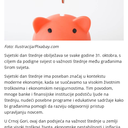
Foto: Ilustracija/Pixabay.com
Svjetski dan štednje obilježava se svake godine 31. oktobra, s
ciljem da podigne svijest o važnosti štednje među građanima
širom svijeta.
Svjetski dan štednje ima poseban značaj u kontekstu
moderne ekonomije, kada se suočavamo sa visokim životnim
troškovima i ekonomskim nesigurnostima. Tim povodom,
mnoge banke i finansijske institucije podstiču ljude na
štednju, nudeći posebne programe i edukativne sadržaje kako
bi građanima pomogli da razviju odgovorniji pristup
upravljanju novcem.
U Crnoj Gori, ovaj dan podsjeća na važnost štednje u zemlji
gdje visoki troškovi života, ekonomske nestabilnosti i inflacija