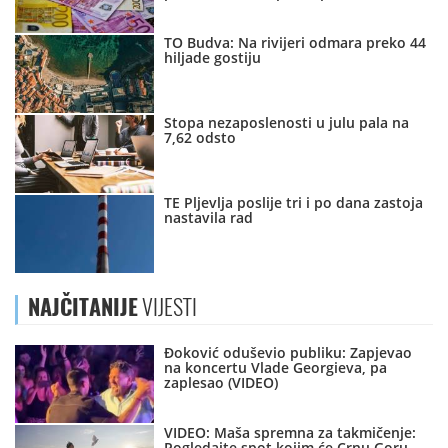
TO Budva: Na rivijeri odmara preko 44
hiljade gostiju
Stopa nezaposlenosti u julu pala na
7,62 odsto
TE Pljevlja poslije tri i po dana zastoja
nastavila rad
NAJČITANIJE
VIJESTI
Đoković oduševio publiku: Zapjevao
na koncertu Vlade Georgieva, pa
zaplesao (VIDEO)
VIDEO: Maša spremna za takmičenje:
Pogledajte spot kojim će Crnu Goru