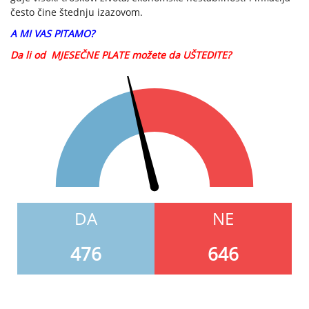
često čine štednju izazovom.
A MI VAS PITAMO?
Da li od MJESEČNE PLATE možete da UŠTEDITE?
DA
NE
476
646