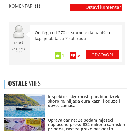
KOMENTARI
(1)
Ostavi komentar
Od čega od 270 e .sramote da napišem
koja je plata za 7 sati rada
Mark
06.11.2024
22:52
ODGOVORI
1
5
OSTALE
VIJESTI
Inspektori sigurnosti plovidbe izrekli
skoro 46 hiljada eura kazni i oduzeli
devet čamaca
Uprava carina: Za sedam mjeseci
naplaćeno preko 832 miliona carinskih
prihoda, rast za preko pet odsto