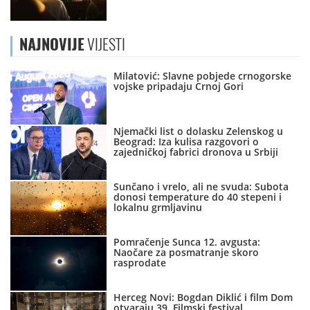
NAJNOVIJE
VIJESTI
Milatović: Slavne pobjede crnogorske
vojske pripadaju Crnoj Gori
Njemački list o dolasku Zelenskog u
Beograd: Iza kulisa razgovori o
zajedničkoj fabrici dronova u Srbiji
Sunčano i vrelo, ali ne svuda: Subota
donosi temperature do 40 stepeni i
lokalnu grmljavinu
Pomračenje Sunca 12. avgusta:
Naočare za posmatranje skoro
rasprodate
Herceg Novi: Bogdan Diklić i film Dom
otvaraju 39. Filmski festival