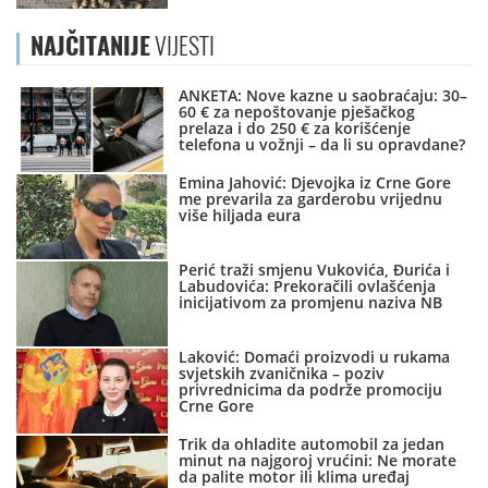
NAJČITANIJE
VIJESTI
ANKETA: Nove kazne u saobraćaju: 30–
60 € za nepoštovanje pješačkog
prelaza i do 250 € za korišćenje
telefona u vožnji – da li su opravdane?
Emina Jahović: Djevojka iz Crne Gore
me prevarila za garderobu vrijednu
više hiljada eura
Perić traži smjenu Vukovića, Đurića i
Labudovića: Prekoračili ovlašćenja
inicijativom za promjenu naziva NB
Laković: Domaći proizvodi u rukama
svjetskih zvaničnika – poziv
privrednicima da podrže promociju
Crne Gore
Trik da ohladite automobil za jedan
minut na najgoroj vrućini: Ne morate
da palite motor ili klima uređaj