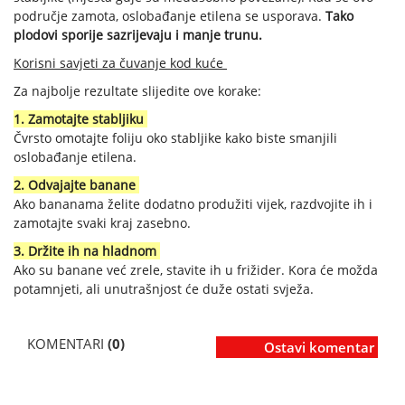
područje zamota, oslobađanje etilena se usporava.
Tako
plodovi sporije sazrijevaju i manje trunu.
Korisni savjeti za čuvanje kod kuće
Za najbolje rezultate slijedite ove korake:
1. Zamotajte stabljiku
Čvrsto omotajte foliju oko stabljike kako biste smanjili
oslobađanje etilena.
2. Odvajajte banane
Ako bananama želite dodatno produžiti vijek, razdvojite ih i
zamotajte svaki kraj zasebno.
3. Držite ih na hladnom
Ako su banane već zrele, stavite ih u frižider. Kora će možda
potamnjeti, ali unutrašnjost će duže ostati svježa.
KOMENTARI
(0)
Ostavi komentar