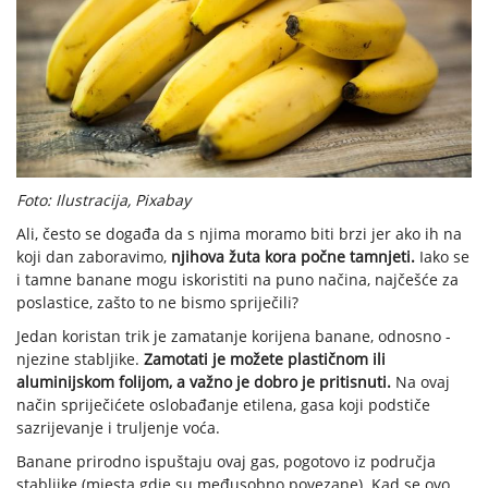
Foto: Ilustracija, Pixabay
Ali, često se događa da s njima moramo biti brzi jer ako ih na
koji dan zaboravimo,
njihova žuta kora počne tamnjeti.
Iako se
i tamne banane mogu iskoristiti na puno načina, najčešće za
poslastice, zašto to ne bismo spriječili?
Jedan koristan trik je zamatanje korijena banane, odnosno -
njezine stabljike.
Zamotati je možete plastičnom ili
aluminijskom folijom, a važno je dobro je pritisnuti.
Na ovaj
način spriječićete oslobađanje etilena, gasa koji podstiče
sazrijevanje i truljenje voća.
Banane prirodno ispuštaju ovaj gas, pogotovo iz područja
stabljike (mjesta gdje su međusobno povezane). Kad se ovo