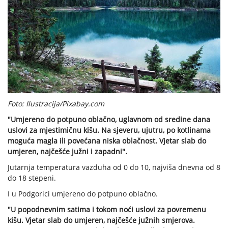
Foto: Ilustracija/Pixabay.com
"Umjereno do potpuno oblačno, uglavnom od sredine dana
uslovi za mjestimičnu kišu. Na sjeveru, ujutru, po kotlinama
moguća magla ili povećana niska oblačnost. Vjetar slab do
umjeren, najčešće južni i zapadni".
Jutarnja temperatura vazduha od 0 do 10, najviša dnevna od 8
do 18 stepeni.
I u Podgorici umjereno do potpuno oblačno.
"U popodnevnim satima i tokom noći uslovi za povremenu
kišu. Vjetar slab do umjeren, najčešće južnih smjerova.