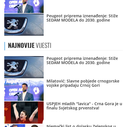
Peugeot priprema iznenađenje: Stiže
SEDAM MODELA do 2030. godine
NAJNOVIJE
VIJESTI
Peugeot priprema iznenađenje: Stiže
SEDAM MODELA do 2030. godine
Milatović: Slavne pobjede crnogorske
vojske pripadaju Crnoj Gori
USPJEH mladih "lavica" - Crna Gora je u
finalu Svjetskog prvenstva!
Njemački list o dolasku Zelenskog u