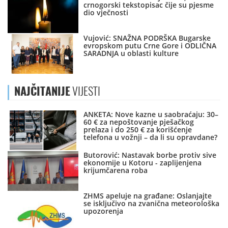
crnogorski tekstopisac čije su pjesme
dio vječnosti
Vujović: SNAŽNA PODRŠKA Bugarske
evropskom putu Crne Gore i ODLIČNA
SARADNJA u oblasti kulture
NAJČITANIJE
VIJESTI
ANKETA: Nove kazne u saobraćaju: 30–
60 € za nepoštovanje pješačkog
prelaza i do 250 € za korišćenje
telefona u vožnji – da li su opravdane?
Butorović: Nastavak borbe protiv sive
ekonomije u Kotoru - zaplijenjena
krijumčarena roba
ZHMS apeluje na građane: Oslanjajte
se isključivo na zvanična meteorološka
upozorenja