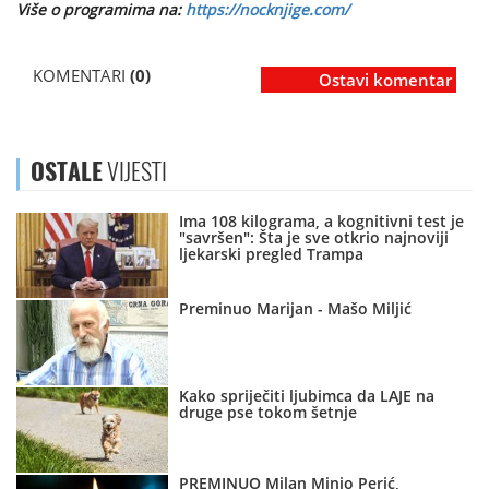
Više o programima na:
https://nocknjige.com/
KOMENTARI
(0)
Ostavi komentar
OSTALE
VIJESTI
Ima 108 kilograma, a kognitivni test je
"savršen": Šta je sve otkrio najnoviji
ljekarski pregled Trampa
Preminuo Marijan - Mašo Miljić
Kako spriječiti ljubimca da LAJE na
druge pse tokom šetnje
PREMINUO Milan Minjo Perić,