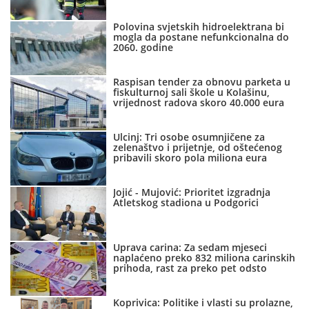
Polovina svjetskih hidroelektrana bi
mogla da postane nefunkcionalna do
2060. godine
Raspisan tender za obnovu parketa u
fiskulturnoj sali škole u Kolašinu,
vrijednost radova skoro 40.000 eura
Ulcinj: Tri osobe osumnjičene za
zelenaštvo i prijetnje, od oštećenog
pribavili skoro pola miliona eura
Jojić - Mujović: Prioritet izgradnja
Atletskog stadiona u Podgorici
Uprava carina: Za sedam mjeseci
naplaćeno preko 832 miliona carinskih
prihoda, rast za preko pet odsto
Koprivica: Politike i vlasti su prolazne,