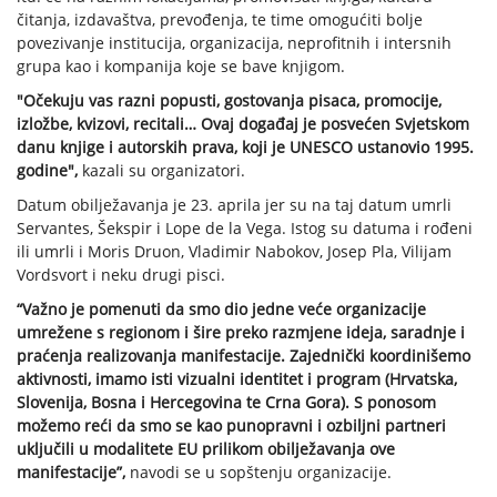
čitanja, izdavaštva, prevođenja, te time omogućiti bolje
povezivanje institucija, organizacija, neprofitnih i intersnih
grupa kao i kompanija koje se bave knjigom.
"Očekuju vas razni popusti, gostovanja pisaca, promocije,
izložbe, kvizovi, recitali… Ovaj događaj je posvećen Svjetskom
danu knjige i autorskih prava, koji je UNESCO ustanovio 1995.
godine",
kazali su organizatori.
Datum obilježavanja je 23. aprila jer su na taj datum umrli
Servantes, Šekspir i Lope de la Vega. Istog su datuma i rođeni
ili umrli i Moris Druon, Vladimir Nabokov, Josep Pla, Vilijam
Vordsvort i neku drugi pisci.
“Važno je pomenuti da smo dio jedne veće organizacije
umrežene s regionom i šire preko razmjene ideja, saradnje i
praćenja realizovanja manifestacije. Zajednički koordinišemo
aktivnosti, imamo isti vizualni identitet i program (Hrvatska,
Slovenija, Bosna i Hercegovina te Crna Gora). S ponosom
možemo reći da smo se kao punopravni i ozbiljni partneri
uključili u modalitete EU prilikom obilježavanja ove
manifestacije”,
navodi se u sopštenju organizacije.