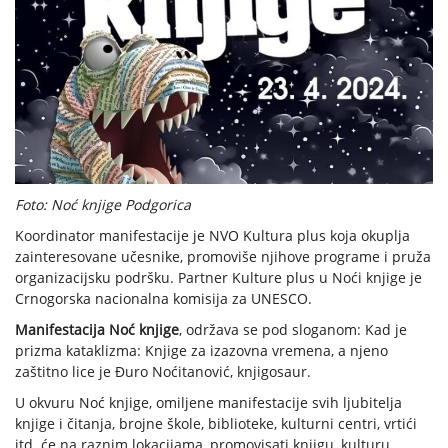
Foto: Noć knjige Podgorica
Koordinator manifestacije je NVO Kultura plus koja okuplja
zainteresovane učesnike, promoviše njihove programe i pruža
organizacijsku podršku. Partner Kulture plus u Noći knjige je
Crnogorska nacionalna komisija za UNESCO.
Manifestacija Noć knjige
, održava se pod sloganom: Kad je
prizma kataklizma: Knjige za izazovna vremena, a njeno
zaštitno lice je Đuro Noćitanović, knjigosaur.
U okvuru Noć knjige, omiljene manifestacije svih ljubitelja
knjige i čitanja, brojne škole, biblioteke, kulturni centri, vrtići
itd. će na raznim lokacijama, promovisati knjigu, kulturu