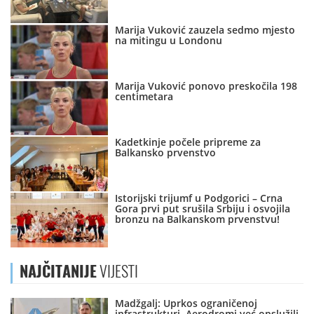
Marija Vuković zauzela sedmo mjesto
na mitingu u Londonu
Marija Vuković ponovo preskočila 198
centimetara
Kadetkinje počele pripreme za
Balkansko prvenstvo
Istorijski trijumf u Podgorici – Crna
Gora prvi put srušila Srbiju i osvojila
bronzu na Balkanskom prvenstvu!
NAJČITANIJE
VIJESTI
Madžgalj: Uprkos ograničenoj
infrastrukturi, Aerodromi već opslužili