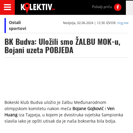
Pošalji priču
Ostali
Nedjelja, 02.06.2024 | 12:30
IZVOR:
rtcg.me
sportovi
BK Budva: Uložili smo ŽALBU MOK-u,
Bojani uzeta POBJEDA
Bokeski klub Budva uložio je žalbu Međunarodnom
olimpjskom komitetu nakon meča
Bojane Gojković
i
Ven
Huang
iza Tajpeja, u kojem je dvostruka svjetska šampionka
slavila iako je opšti utisak da je naša bokserka bila bolja.