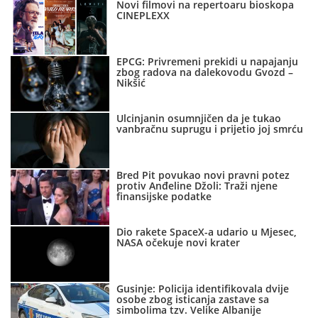
Novi filmovi na repertoaru bioskopa
CINEPLEXX
EPCG: Privremeni prekidi u napajanju
zbog radova na dalekovodu Gvozd –
Nikšić
Ulcinjanin osumnjičen da je tukao
vanbračnu suprugu i prijetio joj smrću
Bred Pit povukao novi pravni potez
protiv Anđeline Džoli: Traži njene
finansijske podatke
Dio rakete SpaceX-a udario u Mjesec,
NASA očekuje novi krater
Gusinje: Policija identifikovala dvije
osobe zbog isticanja zastave sa
simbolima tzv. Velike Albanije