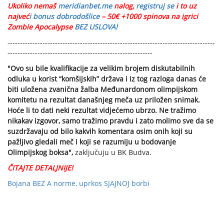
Ukoliko nemaš
meridianbet.me
nalog,
registruj se
i to uz
najveć
i bonus dobrodošlice
– 50€ +1000 spinova na igrici
Zombie Apocalypse
BEZ USLOVA!
-----------------------------------------------------------------------------------
----------------------------------------------------------
"Ovo su bile kvalifikacije za velikim brojem diskutabilnih
odluka u korist “komšijskih” država i iz tog razloga danas će
biti uložena zvanična žalba Međunardonom olimpijskom
komitetu na rezultat današnjeg meča uz priložen snimak.
Hoće li to dati neki rezultat vidjećemo ubrzo. Ne tražimo
nikakav izgovor, samo tražimo pravdu i zato molimo sve da se
suzdržavaju od bilo kakvih komentara osim onih koji su
pažljivo gledali meč i koji se razumiju u bodovanje
Olimpijskog boksa",
zaključuju u BK Budva.
ČITAJTE DETALJNIJE!
Bojana BEZ A norme, uprkos SJAJNOJ borbi