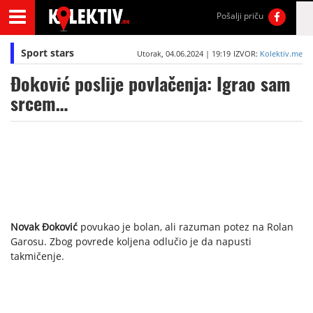
Pošalji priču
Sport stars
Utorak, 04.06.2024 | 19:19
IZVOR:
Kolektiv.me
Đoković poslije povlačenja: Igrao sam
srcem…
Novak Đoković
povukao je bolan, ali razuman potez na Rolan
Garosu. Zbog povrede koljena odlučio je da napusti
takmičenje.