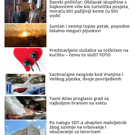
Danski političar: Obilazak skupštine s
Dajkovićem više bio turistička posjeta,
moraću biti pažljiviji kome ću biti
vodič
Sunčan i veoma topao petak, popodne
lokalno mogući pljuskovi
Predstavljene slušalice sa točkićem na
kućištu – čemu to služi? FOTO
Saobraćajne nezgode kod Vranjine i
Velikog pijeska, dvoje povrijeđenih
Taste Atlas proglasio grad sa
najboljom hranom na svetu
Po nalogu SDT-a uhapšen maloljetnik
zbog sumnje na vrbovanje i
obučavanje za terorizam