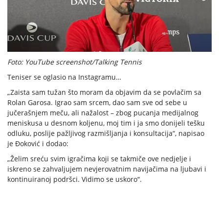
Foto: YouTube screenshot/Talking Tennis
Teniser se oglasio na Instagramu…
„Zaista sam tužan što moram da objavim da se povlačim sa
Rolan Garosa. Igrao sam srcem, dao sam sve od sebe u
jučerašnjem meču, ali nažalost – zbog pucanja medijalnog
meniskusa u desnom koljenu, moj tim i ja smo donijeli tešku
odluku, poslije pažljivog razmišljanja i konsultacija“, napisao
je Đoković i dodao:
„Želim sreću svim igračima koji se takmiče ove nedjelje i
iskreno se zahvaljujem nevjerovatnim navijačima na ljubavi i
kontinuiranoj podršci. Vidimo se uskoro“.