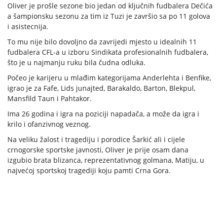
Oliver je prošle sezone bio jedan od ključnih fudbalera Dečića
a šampionsku sezonu za tim iz Tuzi je završio sa po 11 golova
i asistecnija.
To mu nije bilo dovoljno da zavrijedi mjesto u idealnih 11
fudbalera CFL-a u izboru Sindikata profesionalnih fudbalera,
što je u najmanju ruku bila čudna odluka.
Počeo je karijeru u mlađim kategorijama Anderlehta i Benfike,
igrao je za Fafe, Lids junajted, Barakaldo, Barton, Blekpul,
Mansfild Taun i Pahtakor.
Ima 26 godina i igra na poziciji napadača, a može da igra i
krilo i ofanzivnog veznog.
Na veliku žalost i tragediju i porodice Šarkić ali i cijele
crnogorske sportske javnosti, Oliver je prije osam dana
izgubio brata blizanca, reprezentativnog golmana, Matiju, u
najvećoj sportskoj tragediji koju pamti Crna Gora.