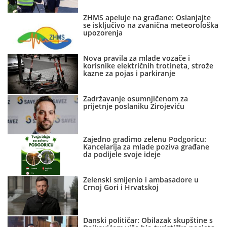
ZHMS apeluje na građane: Oslanjajte
se isključivo na zvanična meteorološka
upozorenja
Nova pravila za mlade vozače i
korisnike električnih trotineta, strože
kazne za pojas i parkiranje
Zadržavanje osumnjičenom za
prijetnje poslaniku Zirojeviću
Zajedno gradimo zelenu Podgoricu:
Kancelarija za mlade poziva građane
da podijele svoje ideje
Zelenski smijenio i ambasadore u
Crnoj Gori i Hrvatskoj
Danski političar: Obilazak skupštine s