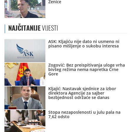
Zenice
NAJČITANIJE
VIJESTI
ASK: Kljajiću nije dato ni usmeno ni
pisano mišljenje o sukobu interesa
Zogović: Bez preispitivanja uloge vrha
bivšeg režima nema napretka Crne
Gore
Kljajić: Nastavak sjednice za izbor
direktora Agencije za sajber
bezbjednost održaće se danas
Stopa nezaposlenosti u julu pala na
7,62 odsto