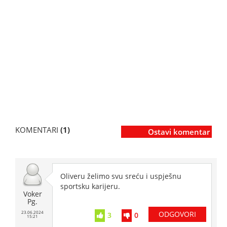
KOMENTARI
(1)
Ostavi komentar
Oliveru želimo svu sreću i uspješnu
sportsku karijeru.
Voker
Pg.
23.06.2024
ODGOVORI
3
0
15:21