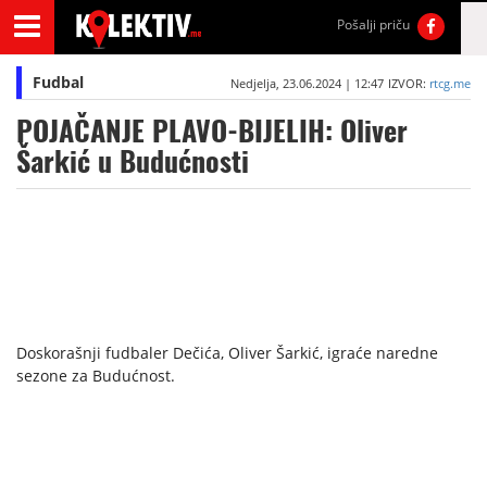
Pošalji priču
Fudbal
Nedjelja, 23.06.2024 | 12:47
IZVOR:
rtcg.me
POJAČANJE PLAVO-BIJELIH: Oliver
Šarkić u Budućnosti
Doskorašnji fudbaler Dečića, Oliver Šarkić, igraće naredne
sezone za Budućnost.