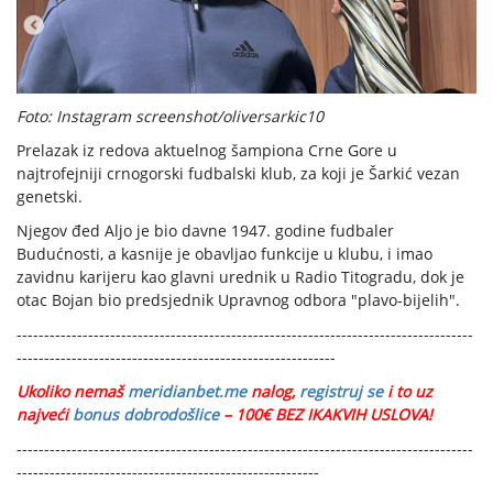
Foto: Instagram screenshot/oliversarkic10
Prelazak iz redova aktuelnog šampiona Crne Gore u
najtrofejniji crnogorski fudbalski klub, za koji je Šarkić vezan
genetski.
Njegov đed Aljo je bio davne 1947. godine fudbaler
Budućnosti, a kasnije je obavljao funkcije u klubu, i imao
zavidnu karijeru kao glavni urednik u Radio Titogradu, dok je
otac Bojan bio predsjednik Upravnog odbora "plavo-bijelih".
-----------------------------------------------------------------------------------
----------------------------------------------------------
Ukoliko nemaš
meridianbet.me
nalog,
registruj se
i to uz
najveći
bonus dobrodošlice
– 100€ BEZ IKAKVIH USLOVA!
-----------------------------------------------------------------------------------
-------------------------------------------------------