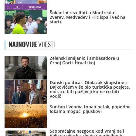
Šokantni rezultati u Montrealu:
Zverev, Medvedev i Fric ispali već na
startu
NAJNOVIJE
VIJESTI
Zelenski smijenio i ambasadore u
Crnoj Gori i Hrvatskoj
Danski političar: Obilazak skupštine s
Dajkovićem više bio turistička posjeta,
moraću biti pažljiviji kome ću biti
vodič
Sunčan i veoma topao petak, popodne
lokalno mogući pljuskovi
Saobraćajne nezgode kod Vranjine i
Velikog pijeska, dvoje povrijeđenih