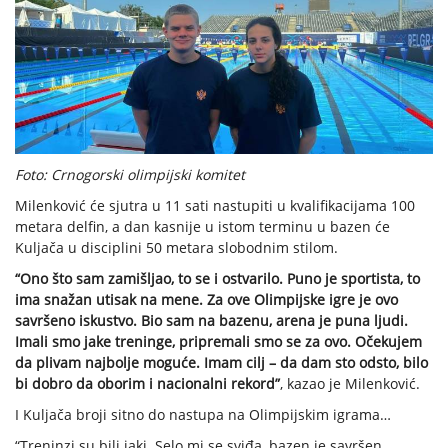
Foto: Crnogorski olimpijski komitet
Milenković će sjutra u 11 sati nastupiti u kvalifikacijama 100
metara delfin, a dan kasnije u istom terminu u bazen će
Kuljača u disciplini 50 metara slobodnim stilom.
“Ono što sam zamišljao, to se i ostvarilo. Puno je sportista, to
ima snažan utisak na mene. Za ove Olimpijske igre je ovo
savršeno iskustvo. Bio sam na bazenu, arena je puna ljudi.
Imali smo jake treninge, pripremali smo se za ovo. Očekujem
da plivam najbolje moguće. Imam cilj – da dam sto odsto, bilo
bi dobro da oborim i nacionalni rekord”
, kazao je Milenković.
I Kuljača broji sitno do nastupa na Olimpijskim igrama…
“Treninzi su bili jaki. Selo mi se sviđa, bazen je savršen.