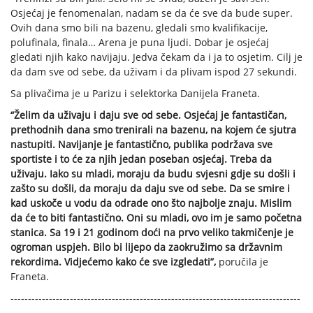
Osjećaj je fenomenalan, nadam se da će sve da bude super.
Ovih dana smo bili na bazenu, gledali smo kvalifikacije,
polufinala, finala… Arena je puna ljudi. Dobar je osjećaj
gledati njih kako navijaju. Jedva čekam da i ja to osjetim. Cilj je
da dam sve od sebe, da uživam i da plivam ispod 27 sekundi.
Sa plivačima je u Parizu i selektorka Danijela Franeta.
“Želim da uživaju i daju sve od sebe. Osjećaj je fantastičan,
prethodnih dana smo trenirali na bazenu, na kojem će sjutra
nastupiti. Navijanje je fantastično, publika podržava sve
sportiste i to će za njih jedan poseban osjećaj. Treba da
uživaju. Iako su mladi, moraju da budu svjesni gdje su došli i
zašto su došli, da moraju da daju sve od sebe. Da se smire i
kad uskoče u vodu da odrade ono što najbolje znaju. Mislim
da će to biti fantastično. Oni su mladi, ovo im je samo početna
stanica. Sa 19 i 21 godinom doći na prvo veliko takmičenje je
ogroman uspjeh. Bilo bi lijepo da zaokružimo sa državnim
rekordima. Vidjećemo kako će sve izgledati”,
poručila je
Franeta.
-----------------------------------------------------------------------------------
-------------------------------------------