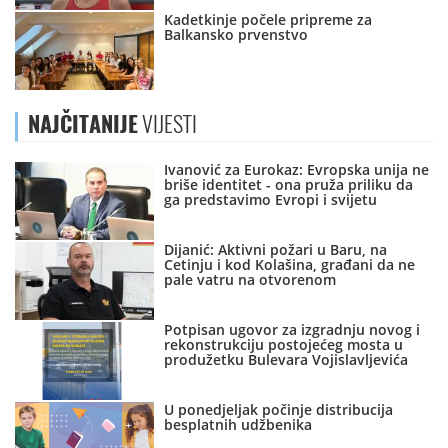
Kadetkinje počele pripreme za
Balkansko prvenstvo
NAJČITANIJE
VIJESTI
Ivanović za Eurokaz: Evropska unija ne
briše identitet - ona pruža priliku da
ga predstavimo Evropi i svijetu
Dijanić: Aktivni požari u Baru, na
Cetinju i kod Kolašina, građani da ne
pale vatru na otvorenom
Potpisan ugovor za izgradnju novog i
rekonstrukciju postojećeg mosta u
produžetku Bulevara Vojislavljevića
U ponedjeljak počinje distribucija
besplatnih udžbenika