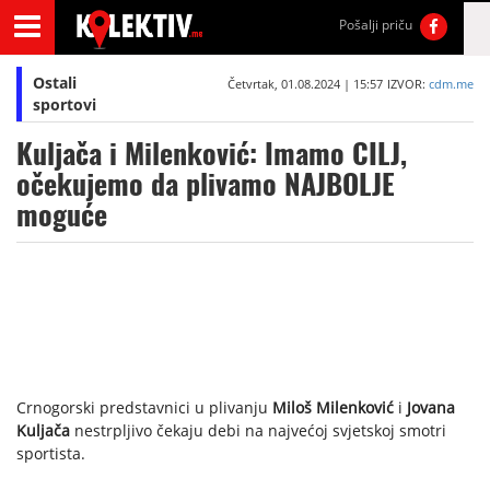
Pošalji priču
Ostali
Četvrtak, 01.08.2024 | 15:57
IZVOR:
cdm.me
sportovi
Kuljača i Milenković: Imamo CILJ,
očekujemo da plivamo NAJBOLJE
moguće
Crnogorski predstavnici u plivanju
Miloš Milenković
i
Jovana
Kuljača
nestrpljivo čekaju debi na najvećoj svjetskoj smotri
sportista.