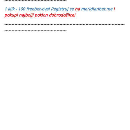
1 klik - 100 freebet-ova
! Registruj se
na
meridianbet.me
i
pokupi najbolji poklon dobrodošlice!
-----------------------------------------------------------------------------------
-------------------------------------------