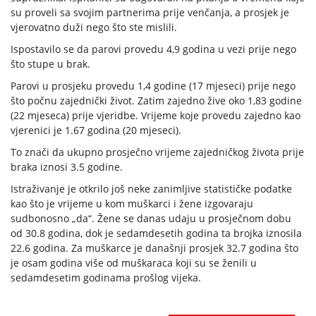
su proveli sa svojim partnerima prije venčanja, a prosjek je
vjerovatno duži nego što ste mislili.
Ispostavilo se da parovi provedu 4,9 godina u vezi prije nego
što stupe u brak.
Parovi u prosjeku provedu 1,4 godine (17 mjeseci) prije nego
što počnu zajednički život. Zatim zajedno žive oko 1,83 godine
(22 mjeseca) prije vjeridbe. Vrijeme koje provedu zajedno kao
vjerenici je 1.67 godina (20 mjeseci).
To znači da ukupno prosječno vrijeme zajedničkog života prije
braka iznosi 3.5 godine.
Istraživanje je otkrilo još neke zanimljive statističke podatke
kao što je vrijeme u kom muškarci i žene izgovaraju
sudbonosno „da“. Žene se danas udaju u prosječnom dobu
od 30.8 godina, dok je sedamdesetih godina ta brojka iznosila
22.6 godina. Za muškarce je današnji prosjek 32.7 godina što
je osam godina više od muškaraca koji su se ženili u
sedamdesetim godinama prošlog vijeka.