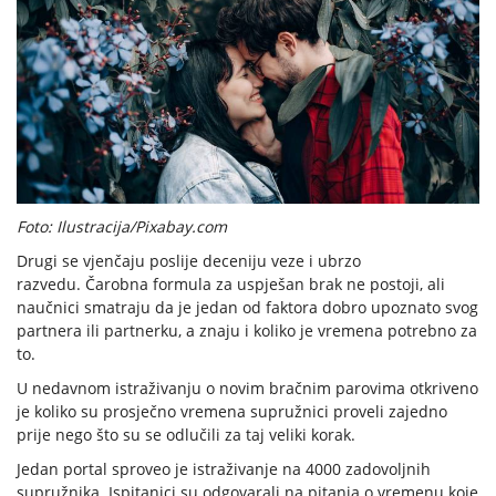
Foto: Ilustracija/Pixabay.com
Drugi se vjenčaju poslije deceniju veze i ubrzo
razvedu. Čarobna formula za uspješan brak ne postoji, ali
naučnici smatraju da je jedan od faktora dobro upoznato svog
partnera ili partnerku, a znaju i koliko je vremena potrebno za
to.
U nedavnom istraživanju o novim bračnim parovima otkriveno
je koliko su prosječno vremena supružnici proveli zajedno
prije nego što su se odlučili za taj veliki korak.
Jedan portal sproveo je istraživanje na 4000 zadovoljnih
supružnika. Ispitanici su odgovarali na pitanja o vremenu koje