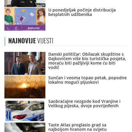
U ponedjeljak počinje distribucija
besplatnih udžbenika
NAJNOVIJE
VIJESTI
Danski političar: Obilazak skupštine s
Dajkovićem više bio turistička posjeta,
moraću biti pažljiviji kome ću biti
vodič
Sunčan i veoma topao petak, popodne
lokalno mogući pljuskovi
Saobraćajne nezgode kod Vranjine i
Velikog pijeska, dvoje povrijeđenih
Taste Atlas proglasio grad sa
najboljom hranom na svijetu