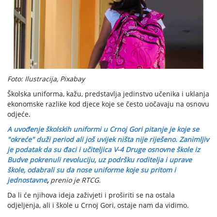
Foto: Ilustracija, Pixabay
Školska uniforma, kažu, predstavlja jedinstvo učenika i uklanja
ekonomske razlike kod djece koje se često uočavaju na osnovu
odjeće.
A uvođenje školskih uniformi u Crnoj Gori pitanje je koje se
"okreće" duži period ali još uvijek ništa nije riješeno. Zanimljiv
je podatak da su đaci i učiteljica V-4 Druge osnovne škole iz
Budve pokrenuli revoluciju, uz podršku roditelja i uprave
škole, odabrali su da nose uniforme koje su pritom i
jednostavne
,
prenio je RTCG.
Da li će njihova ideja zaživjeti i proširiti se na ostala
odjeljenja, ali i škole u Crnoj Gori, ostaje nam da vidimo.