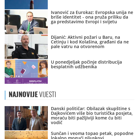
Ivanović za Eurokaz: Evropska unija ne
briše identitet - ona pruža priliku da
ga predstavimo Evropi i svijetu
Dijanić: Aktivni požari u Baru, na
Cetinju i kod Kolašina, građani da ne
pale vatru na otvorenom
U ponedjeljak počinje distribucija
besplatnih udžbenika
NAJNOVIJE
VIJESTI
Danski političar: Obilazak skupštine s
Dajkovićem više bio turistička posjeta,
moraću biti pažljiviji kome ću biti
vodič
Sunčan i veoma topao petak, popodne
lokalno mogući pljuskovi