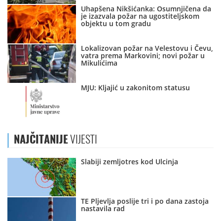
Uhapšena Nikšićanka: Osumnjičena da
je izazvala požar na ugostiteljskom
objektu u tom gradu
Lokalizovan požar na Velestovu i Čevu,
vatra prema Markovini; novi požar u
Mikulićima
MJU: Kljajić u zakonitom statusu
NAJČITANIJE
VIJESTI
Slabiji zemljotres kod Ulcinja
TE Pljevlja poslije tri i po dana zastoja
nastavila rad