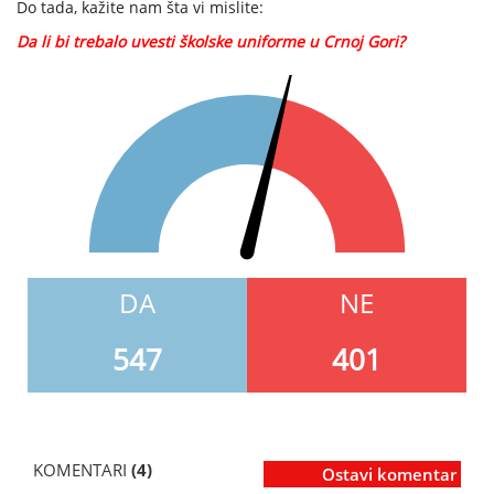
Do tada, kažite nam šta vi mislite:
Da li bi trebalo uvesti školske uniforme u Crnoj Gori?
DA
NE
547
401
KOMENTARI
(4)
Ostavi komentar