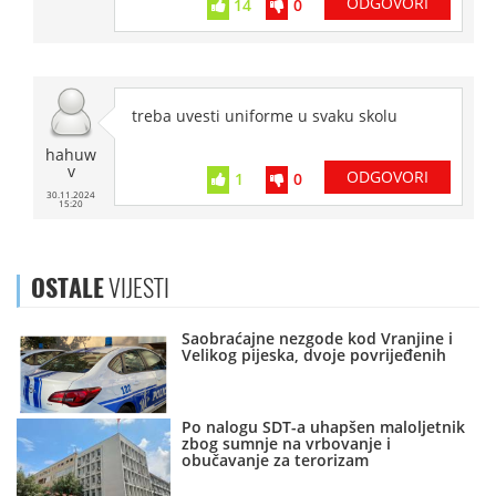
ODGOVORI
14
0
treba uvesti uniforme u svaku skolu
hahuw
v
ODGOVORI
1
0
30.11.2024
15:20
OSTALE
VIJESTI
Saobraćajne nezgode kod Vranjine i
Velikog pijeska, dvoje povrijeđenih
Po nalogu SDT-a uhapšen maloljetnik
zbog sumnje na vrbovanje i
obučavanje za terorizam