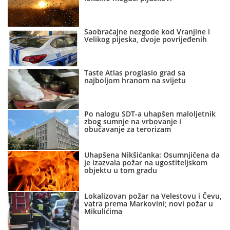
Saobraćajne nezgode kod Vranjine i
Velikog pijeska, dvoje povrijeđenih
Taste Atlas proglasio grad sa
najboljom hranom na svijetu
Po nalogu SDT-a uhapšen maloljetnik
zbog sumnje na vrbovanje i
obučavanje za terorizam
Uhapšena Nikšićanka: Osumnjičena da
je izazvala požar na ugostiteljskom
objektu u tom gradu
Lokalizovan požar na Velestovu i Čevu,
vatra prema Markovini; novi požar u
Mikulićima