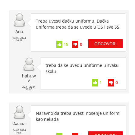
Treba uvesti đačku uniformu. Đačka
uniforma treba da se uvede u OŠ i sve SŠ.
Ana
04.09.2024
10:28
ODGOVORI
18
0
treba da se uvedu uniforme u svaku
skolu
hahuw
v
1
0
22.11.2024
19:06
Naravno da treba uvesti nosenje uniformi
kao nekada
Aaaaa
04.09.2024
10:31