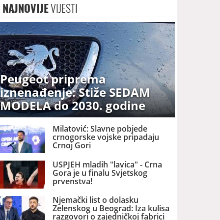
NAJNOVIJE
VIJESTI
Peugeot priprema
iznenađenje: Stiže SEDAM
MODELA do 2030. godine
Milatović: Slavne pobjede
crnogorske vojske pripadaju
Crnoj Gori
USPJEH mladih "lavica" - Crna
Gora je u finalu Svjetskog
prvenstva!
Njemački list o dolasku
Zelenskog u Beograd: Iza kulisa
razgovori o zajedničkoj fabrici