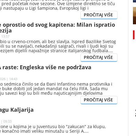
e pred početak nove sezone. Ove izmjene direktno se tiču
ji nastupaju u Ligi šampiona, Evropskoj ligi i
ligi.
e oprostio od svog kapitena: Milan ispratio
ezija
 13:57
bio u crveno-crnom, ali bez slavlja. Ispred Bazilike Svetog
i su se navijači, nekadašnji saigrači, rivali i ljudi koji su
zijem dijelili najvažnije stranice italijanskog fudbala.
A raste: Engleska više ne podržava
026 | 14:43
ko sedmica činilo se da Đani Infantino nema protivnika i
e buke dobiti još jedan mandat na čelu FIFA. Sada mu
u savezi koji su bili među najuticajnijim djelovima
edničke većine.
agu Kaljarija
 | 09:33
ezone u kojima je u Juventusu bio "zakucan" za klupu,
će konačno imati veliku minutažu u Seriji A.