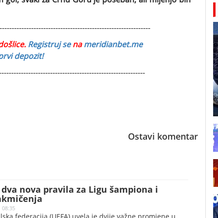
--------------------------------------------------------------
došlice.
Registruj se
na
meridianbet.me
rvi depozit!
------------------------------------------------------------
Ostavi komentar
dva nova pravila za Ligu šampiona i
akmičenja
| 08:35
ska federacija (UEFA) uvela je dvije važne promjene u