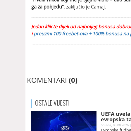
ga za pobjedu”
, zaključio je Camaj.
--------------------------------------------------------------------
Jedan klik te dijeli od najboljeg bonusa dobro
i
preuzmi 100 freebet-ova + 100% bonusa na p
-------------------------------------------------------------------
KOMENTARI
(0)
OSTALE
VIJESTI
UEFA uvela 
evropska t
Srijeda, 05.08.2026 
Evropska fudbal