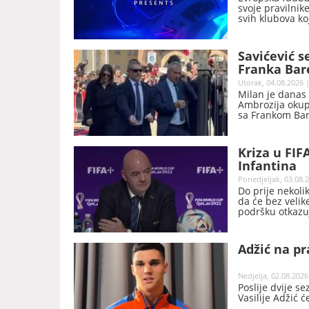
svoje pravilnik
svih klubova ko
Konferencijskoj 
Savićević s
Franka Bar
Utorak, 04.08.2026 |
Milan je danas 
Ambrozija okupil
sa Frankom Bare
Kriza u FIF
Infantina
Ponedjeljak, 03.08.2
Do prije nekoli
da će bez velik
podršku otkazuj
njegove predsj
Adžić na pr
Nedjelja, 02.08.2026
Poslije dvije s
Vasilije Adžić 