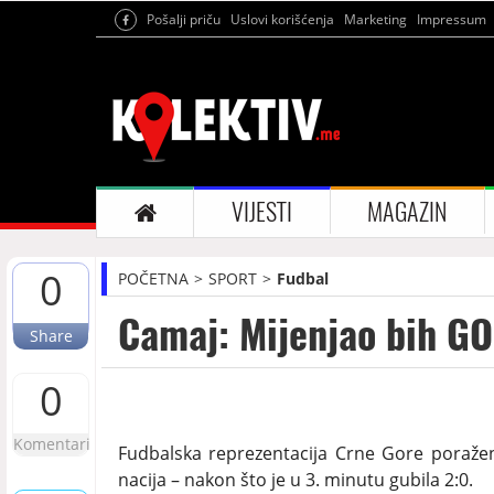
Pošalji priču
Uslovi korišćenja
Marketing
Impressum
VIJESTI
MAGAZIN
0
POČETNA
SPORT
Fudbal
Camaj: Mijenjao bih G
Share
0
Komentari
Fudbalska reprezentacija Crne Gore poražena
nacija – nakon što je u 3. minutu gubila 2:0.