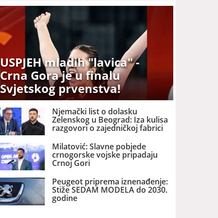
USPJEH mladih "lavica" -
Crna Gora je u finalu
Svjetskog prvenstva!
Njemački list o dolasku
Zelenskog u Beograd: Iza kulisa
razgovori o zajedničkoj fabrici
dronova u Srbiji
Milatović: Slavne pobjede
crnogorske vojske pripadaju
Crnoj Gori
Peugeot priprema iznenađenje:
Stiže SEDAM MODELA do 2030.
godine