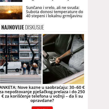
dronova u Srbiji
Sunčano i vrelo, ali ne svuda:
Subota donosi temperature do
40 stepeni i lokalnu grmljavinu
NAJNOVIJE
DISKUSIJE
ANKETA: Nove kazne u saobraćaju: 30–60 €
za nepoštovanje pješačkog prelaza i do 250
€ za korišćenje telefona u vožnji – da li su
opravdane?