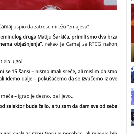
Camaj
uspio da zatrese mrežu “zmajeva”.
eminulog druga Matiju Šarkića, primili smo dva brza
 nema objašnjenja”
, rekao je Camaj za RTCG nakon
tjela u gol.
 mi se 15 šansi – nismo imali sreće, ali mislim da smo
ali idemo dalje – pokušaćemo da se izvučemo iz ove
 meča – igrao je desno, pa lijevo…
god selektor bude želio, a tu sam da dam sve od sebe
m gol, svaki za Crnu Goru je poseban, ali mijenjo bih