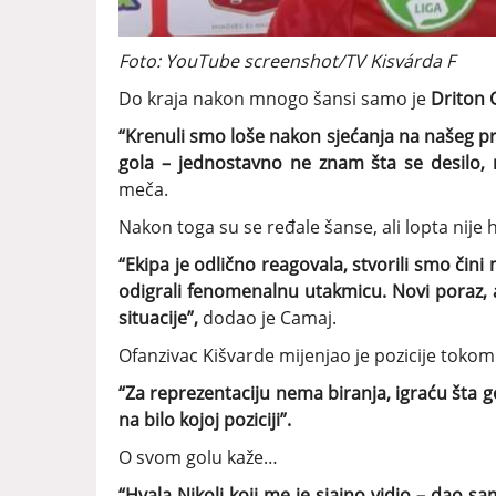
Foto: YouTube screenshot/TV Kisvárda F
Do kraja nakon mnogo šansi samo je
Driton 
“Krenuli smo loše nakon sjećanja na našeg pr
gola – jednostavno ne znam šta se desilo,
meča.
Nakon toga su se ređale šanse, ali lopta nije h
“Ekipa je odlično reagovala, stvorili smo čini
odigrali fenomenalnu utakmicu. Novi poraz, 
situacije”,
dodao je Camaj.
Ofanzivac Kišvarde mijenjao je pozicije tokom
“Za reprezentaciju nema biranja, igraću šta 
na bilo kojoj poziciji”.
O svom golu kaže…
“Hvala Nikoli koji me je sjajno vidio – dao sa