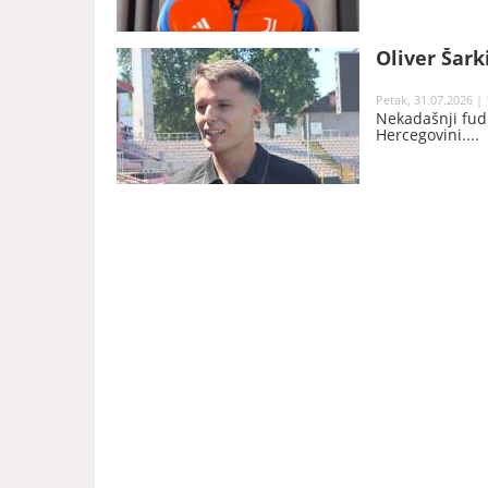
Oliver Šark
Petak, 31.07.2026 | 
Nekadašnji fudb
Hercegovini.