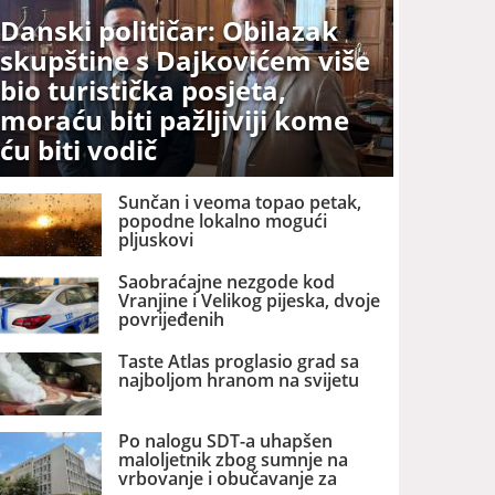
Danski političar: Obilazak
skupštine s Dajkovićem više
bio turistička posjeta,
moraću biti pažljiviji kome
ću biti vodič
Sunčan i veoma topao petak,
popodne lokalno mogući
pljuskovi
Saobraćajne nezgode kod
Vranjine i Velikog pijeska, dvoje
povrijeđenih
Taste Atlas proglasio grad sa
najboljom hranom na svijetu
Po nalogu SDT-a uhapšen
maloljetnik zbog sumnje na
vrbovanje i obučavanje za