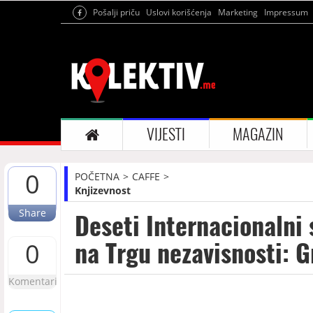
Pošalji priču
Uslovi korišćenja
Marketing
Impressum
VIJESTI
MAGAZIN
0
POČETNA
CAFFE
Knjizevnost
Share
Deseti Internacionalni 
na Trgu nezavisnosti: 
0
Komentari