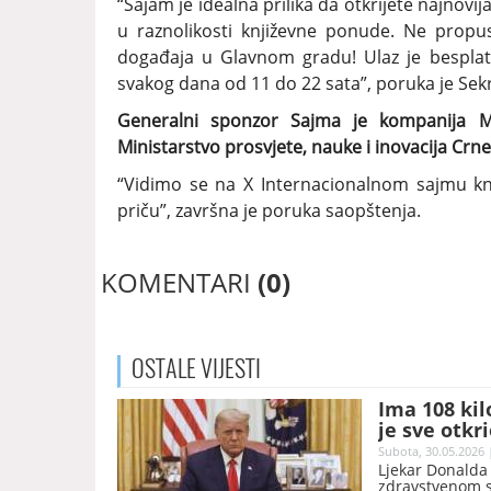
“Sajam je idealna prilika da otkrijete najnovij
u raznolikosti književne ponude. Ne propu
događaja u Glavnom gradu! Ulaz je besplat
svakog dana od 11 do 22 sata”, poruka je Sekr
Generalni sponzor Sajma je kompanija Mte
Ministarstvo prosvjete, nauke i inovacija Crne 
“Vidimo se na X Internacionalnom sajmu knj
priču”, završna je poruka saopštenja.
KOMENTARI
(0)
OSTALE
VIJESTI
Ima 108 kil
je sve otkr
Subota, 30.05.2026 
Ljekar Donalda 
zdravstvenom s