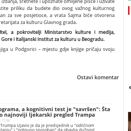
a izdanja, sretnete i upoznate omiljene pisce i uživate
stite priliku da budete dio ovog važnog kulturnog
an za sve posjetioce, a vrata Sajma biće otvorena
etarijata za kulturu Glavnog grada.
l, a pokrovitelji Ministarstvo kulture i medija,
Gore i Italijanski institut za kulturu u Beogradu.
iga u Podgorici – mjestu gdje knjige pričaju svoju
Ostavi komentar
ograma, a kognitivni test je "savršen": Šta
io najnoviji ljekarski pregled Trampa
| 17:08
Trumpa izjavio je da je predsjednik u "odličnom
tanju" i "potpuno sposoban" da obavlja dužnost