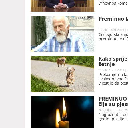
vrhovnog koman
Nacionalnom v
Preminuo M
Petak, 23.01.2026 | 
Crnogorski knjiž
preminuo je u 7
Kako sprije
šetnje
Petak, 31.10.2025 | 
Prekomjerno la
svakodnevne še
vijest je da pos
PREMINUO M
čije su pje
Nedjelja, 11.05.2025
Najpoznatiji cr
godini poslije k