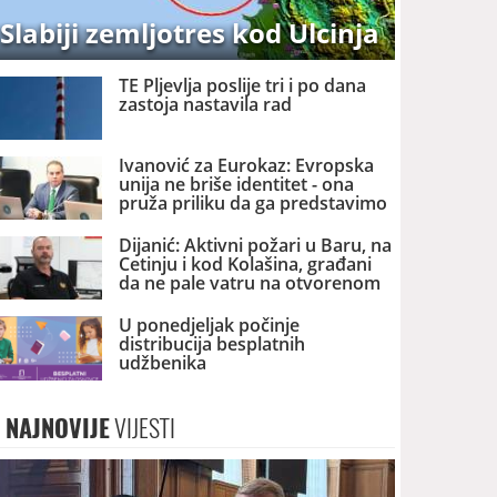
Slabiji zemljotres kod Ulcinja
TE Pljevlja poslije tri i po dana
zastoja nastavila rad
Ivanović za Eurokaz: Evropska
unija ne briše identitet - ona
pruža priliku da ga predstavimo
Evropi i svijetu
Dijanić: Aktivni požari u Baru, na
Cetinju i kod Kolašina, građani
da ne pale vatru na otvorenom
U ponedjeljak počinje
distribucija besplatnih
udžbenika
NAJNOVIJE
VIJESTI