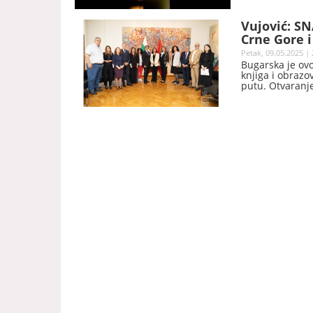
Vujović: S
Crne Gore 
Petak, 09.05.2025 | 
Bugarska je ov
knjiga i obraz
putu. Otvaranj
otpočeli su i D
pokroviteljstvo