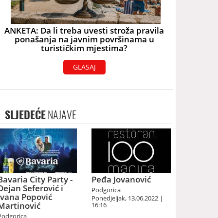
ANKETA: Da li treba uvesti stroža pravila
ponašanja na javnim površinama u
turističkim mjestima?
GLASAJ
SLJEDEĆE
NAJAVE
Bavaria City Party -
Peđa Jovanović
Dejan Seferović i
Podgorica
Ivana Popović
Ponedjeljak, 13.06.2022 |
Martinović
16:16
Podgorica