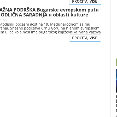
NAŽNA PODRŠKA Bugarske evropskom putu
i ODLIČNA SARADNJA u oblasti kulture
21:03
ogodišnji počasni gost na 19. Međunarodnom sajmu
ovanja. Snažno podržava Crnu Goru na njenom evropskom
em ulice koja nosi ime bugarskog književnika Ivana Vazova
ani bugarske kulture u Crnoj Gori, organizovani pod
m potpredsjednice Republike Bugarske Ilijane Jotove.