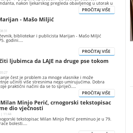
danta, nakon ljekarskog pregleda obavljenog u utorak u
ojnom medicinskom centru Walter Reed.
arijan - Mašo Miljić
08:31
evnik, bibliotekar i publicista Marijan - Mašo Miljić
5. godini.
čiti ljubimca da LAJE na druge pse tokom
20:27
janje čest je problem za mnoge vlasnike i može
tnje učiniti više stresnima nego umirujućima. Dobra
toje praktični načini da se to spriječi.
ilan Minjo Perić, crnogorski tekstopisac
sme dio vječnosti
 | 11:44
nogorski tekstopisac Milan Minjo Perić preminuo je u 79.
raće bolesti.