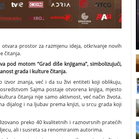
 otvara prostor za razmjenu ideja, otkrivanje novih
e čitanja.
ava pod motom “Grad diše knjigama”, simbolizujući,
nost grada i kulture čitanja.
zvor znanja, već i da su živi entiteti koji oblikuju,
 posredstvom Sajma postaje otvorena knjiga, mjesto
ultura čitanja nije samo aktivnost, već način života.
a dijalog i na ljubav prema knjizi, u srcu grada koji
izovano preko 40 kvalitetnih i raznovrsnih pratećih
jecu, ali i susreta sa renomiranim autorima.