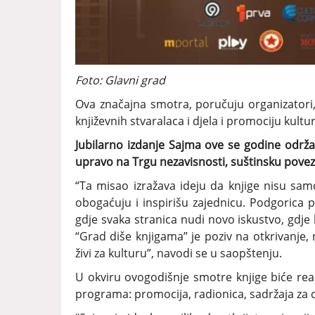
Foto: Glavni grad
Ova značajna smotra, poručuju organizatori,
književnih stvaralaca i djela i promociju kultur
Jubilarno izdanje Sajma ove se godine održ
upravo na Trgu nezavisnosti, suštinsku poveza
“Ta misao izražava ideju da knjige nisu samo i
obogaćuju i inspirišu zajednicu. Podgorica
gdje svaka stranica nudi novo iskustvo, gdje k
“Grad diše knjigama” je poziv na otkrivanje, n
živi za kulturu”, navodi se u saopštenju.
U okviru ovogodišnje smotre knjige biće real
programa: promocija, radionica, sadržaja za d