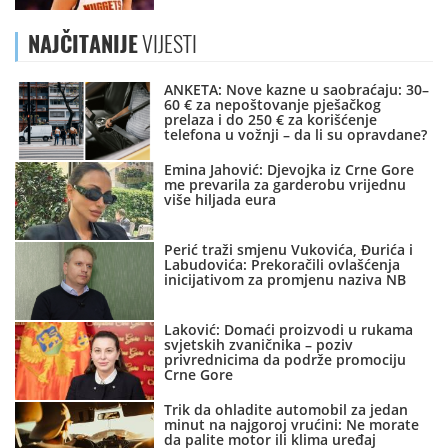
NAJČITANIJE
VIJESTI
ANKETA: Nove kazne u saobraćaju: 30–
60 € za nepoštovanje pješačkog
prelaza i do 250 € za korišćenje
telefona u vožnji – da li su opravdane?
Emina Jahović: Djevojka iz Crne Gore
me prevarila za garderobu vrijednu
više hiljada eura
Perić traži smjenu Vukovića, Đurića i
Labudovića: Prekoračili ovlašćenja
inicijativom za promjenu naziva NB
Laković: Domaći proizvodi u rukama
svjetskih zvaničnika – poziv
privrednicima da podrže promociju
Crne Gore
Trik da ohladite automobil za jedan
minut na najgoroj vrućini: Ne morate
da palite motor ili klima uređaj