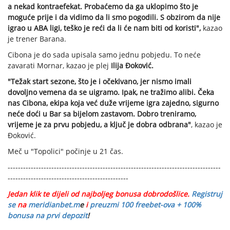
a nekad kontraefekat. Probaćemo da ga uklopimo što je
moguće prije i da vidimo da li smo pogodili. S obzirom da nije
igrao u ABA ligi, teško je reći da li će nam biti od koristi",
kazao
je trener Barana.
Cibona je do sada upisala samo jednu pobjedu. To neće
zavarati Mornar, kazao je plej
Ilija Đoković.
"Težak start sezone, što je i očekivano, jer nismo imali
dovoljno vemena da se uigramo. Ipak, ne tražimo alibi. Čeka
nas Cibona, ekipa koja već duže vrijeme igra zajedno, sigurno
neće doći u Bar sa bijelom zastavom. Dobro treniramo,
vrijeme je za prvu pobjedu, a ključ je dobra odbrana"
, kazao je
Đoković.
Meč u "Topolici" počinje u 21 čas.
-----------------------------------------------------------------------------------
-----------------------------------------------
Jedan klik te dijeli od najboljeg bonusa dobrodošlice.
Registruj
se
na
meridianbet.m
e
i
preuzmi 100 freebet-ova + 100%
bonusa na prvi depozit
!