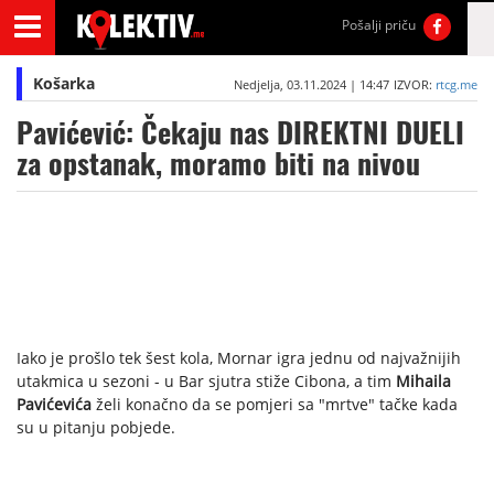
Pošalji priču
Košarka
Nedjelja, 03.11.2024 | 14:47
IZVOR:
rtcg.me
Pavićević: Čekaju nas DIREKTNI DUELI
za opstanak, moramo biti na nivou
Iako je prošlo tek šest kola, Mornar igra jednu od najvažnijih
utakmica u sezoni - u Bar sjutra stiže Cibona, a tim
Mihaila
Pavićevića
želi konačno da se pomjeri sa "mrtve" tačke kada
su u pitanju pobjede.