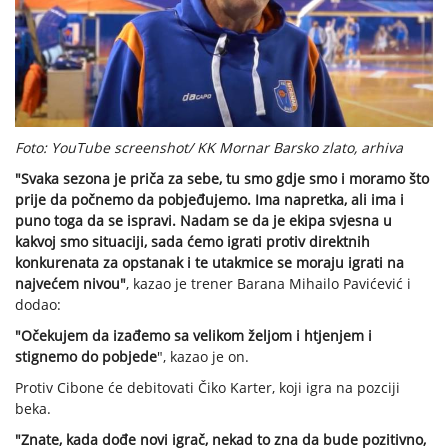
Foto: YouTube screenshot/ KK Mornar Barsko zlato, arhiva
"Svaka sezona je priča za sebe, tu smo gdje smo i moramo što
prije da počnemo da pobjeđujemo. Ima napretka, ali ima i
puno toga da se ispravi. Nadam se da je ekipa svjesna u
kakvoj smo situaciji, sada ćemo igrati protiv direktnih
konkurenata za opstanak i te utakmice se moraju igrati na
najvećem nivou"
, kazao je trener Barana Mihailo Pavićević i
dodao:
"Očekujem da izađemo sa velikom željom i htjenjem i
stignemo do pobjede
", kazao je on.
Protiv Cibone će debitovati Čiko Karter, koji igra na pozciji
beka.
"Znate, kada dođe novi igrač, nekad to zna da bude pozitivno,