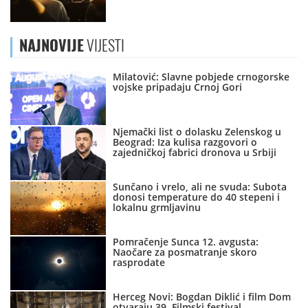
NAJNOVIJE
VIJESTI
Milatović: Slavne pobjede crnogorske
vojske pripadaju Crnoj Gori
Njemački list o dolasku Zelenskog u
Beograd: Iza kulisa razgovori o
zajedničkoj fabrici dronova u Srbiji
Sunčano i vrelo, ali ne svuda: Subota
donosi temperature do 40 stepeni i
lokalnu grmljavinu
Pomračenje Sunca 12. avgusta:
Naočare za posmatranje skoro
rasprodate
Herceg Novi: Bogdan Diklić i film Dom
otvaraju 39. Filmski festival