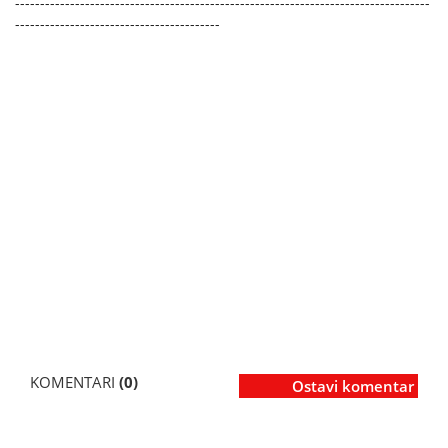
-----------------------------------------------------------------------------------
-----------------------------------------
KOMENTARI
(0)
Ostavi komentar