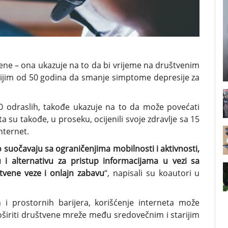
ene – ona ukazuje na to da bi vrijeme na društvenim
jim od 50 godina da smanje simptome depresije za
500 odraslih, takođe ukazuje na to da može povećati
a su takođe, u proseku, ocijenili svoje zdravlje sa 15
nternet.
to suočavaju sa ograničenjima mobilnosti i aktivnosti,
 i alternativu za pristup informacijama u vezi sa
štvene veze i onlajn zabavu
“, napisali su koautori u
i prostornih barijera, korišćenje interneta može
roširiti društvene mreže među sredovečnim i starijim