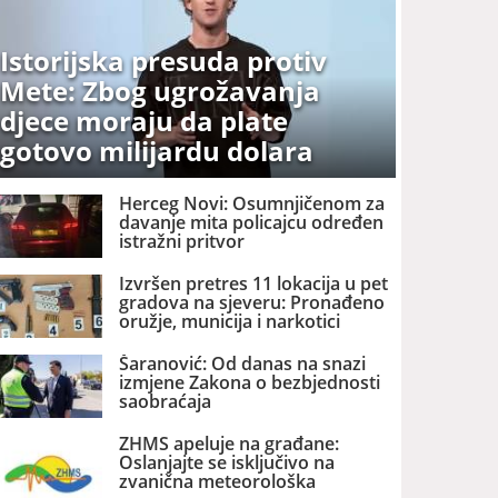
Istorijska presuda protiv
Mete: Zbog ugrožavanja
djece moraju da plate
gotovo milijardu dolara
Herceg Novi: Osumnjičenom za
davanje mita policajcu određen
istražni pritvor
Izvršen pretres 11 lokacija u pet
gradova na sjeveru: Pronađeno
oružje, municija i narkotici
Šaranović: Od danas na snazi
izmjene Zakona o bezbjednosti
saobraćaja
ZHMS apeluje na građane:
Oslanjajte se isključivo na
zvanična meteorološka