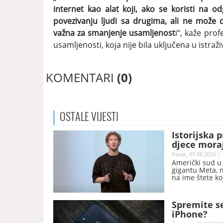
internet kao alat koji, ako se koristi na
povezivanju ljudi sa drugima, ali ne može d
važna za smanjenje usamljenost
i“, kaže prof
usamljenosti, koja nije bila uključena u istraži
KOMENTARI
(0)
OSTALE
VIJESTI
Istorijska 
djece moraj
Petak, 07.08.2026 | 
Američki sud u
gigantu Meta, n
na ime štete ko
sigurnosti mlad
Spremite s
iPhone?