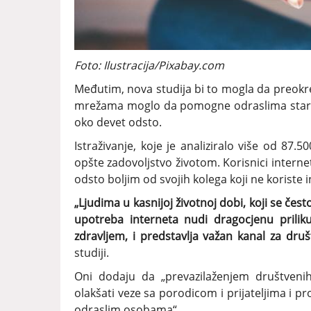
Foto: Ilustracija/Pixabay.com
Međutim, nova studija bi to mogla da preokr
mrežama moglo da pomogne odraslima stari
oko devet odsto.
Istraživanje, koje je analiziralo više od 87.
opšte zadovoljstvo životom. Korisnici internet
odsto boljim od svojih kolega koji ne koriste i
„Ljudima u kasnijoj životnoj dobi, koji se čes
upotreba interneta nudi dragocjenu priliku
zdravljem, i predstavlja važan kanal za dru
studiji.
Oni dodaju da „prevazilaženjem društvenih 
olakšati veze sa porodicom i prijateljima i p
odraslim osobama“.