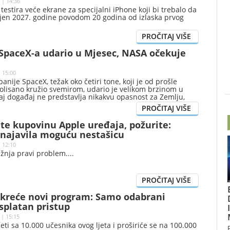
 | 14:36
estira veće ekrane za specijalni iPhone koji bi trebalo da
jen 2027. godine povodom 20 godina od izlaska prvog
 SpaceX-a udario u Mjesec, NASA očekuje
| 15:00
anije SpaceX, težak oko četiri tone, koji je od prošle
olisano kružio svemirom, udario je velikom brzinom u
aj događaj ne predstavlja nikakvu opasnost za Zemlju,
u da je na površini Zemljinog prirodnog satelita nastao
te kupovinu Apple uređaja, požurite:
najavila moguću nestašicu
| 12:10
žnja pravi problem.
kreće novi program: Samo odabrani
splatan pristup
 | 15:15
ti sa 10.000 učesnika ovog ljeta i proširiće se na 100.000