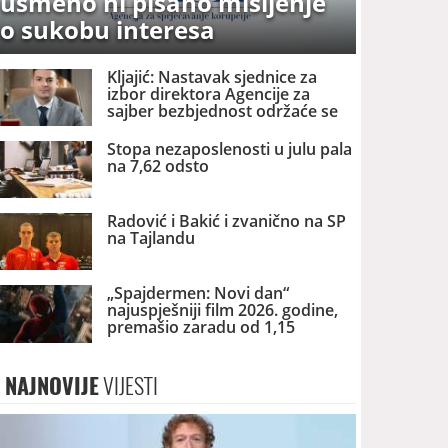
usmeno ni pisano mišljenje
o sukobu interesa
Kljajić: Nastavak sjednice za
izbor direktora Agencije za
sajber bezbjednost održaće se
danas
Stopa nezaposlenosti u julu pala
na 7,62 odsto
Radović i Bakić i zvanično na SP
na Tajlandu
„Spajdermen: Novi dan“
najuspješniji film 2026. godine,
premašio zaradu od 1,15
milijardi dolara
NAJNOVIJE
VIJESTI