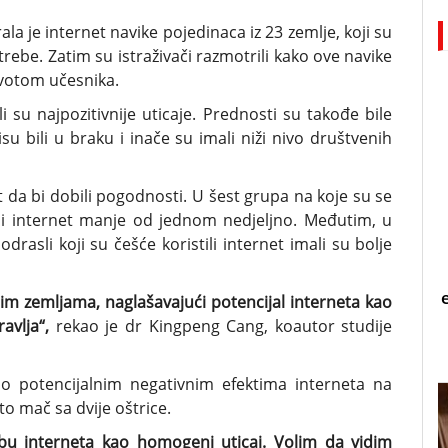
ala je internet navike pojedinaca iz 23 zemlje, koji su
otrebe. Zatim su istraživači razmotrili kako ove navike
ivotom učesnika.
eli su najpozitivnije uticaje. Prednosti su takođe bile
isu bili u braku i inače su imali niži nivo društvenih
t da bi dobili pogodnosti. U šest grupa na koje su se
istili internet manje od jednom nedjeljno. Međutim, u
drasli koji su češće koristili internet imali su bolje
tim zemljama, naglašavajući potencijal interneta kao
avlja“,
rekao je dr Kingpeng Cang, koautor studije
e o potencijalnim negativnim efektima interneta na
to mač sa dvije oštrice.
u interneta kao homogeni uticaj. Volim da vidim