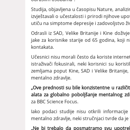
Studija, objavljena u časopisu Nature, analizir
izvještavali o učestalosti i prirodi njihove up
utiču na simptome depresije i zadovoljstvo ž
Odrasli iz SAD, Velike Britanije i Kine doživj
jake za korisnike starije od 65 godina, koji n
kontakata.
Učesnici nisu morali često da koriste interne
istraživači fokusirali, neki korisnici su kor
zemljama poput Kine, SAD i Velike Britanije, o
mentalno zdravlje.
„Ove prednosti su bile konzistentne u različi
alata za globalno poboljšanje mentalnog zdr
za BBC Science Focus.
Iako podaci studije nisu otkrili informacij
mentalno zdravlje, neki stručnjaci tvrde da je 
„Ne bi trebalo da posmatramo svu upotreb