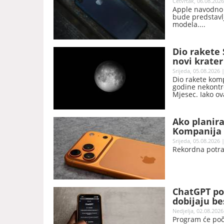
Četvrtak, 06.08.2026
Apple navodno t
bude predstavl
modela.
Dio rakete
novi krater
Srijeda, 05.08.2026 
Dio rakete komp
godine nekontr
Mjesec. Iako ov
naučnici očekuj
novi krater.
Ako planira
Kompanija 
Srijeda, 05.08.2026 
Rekordna potra
ChatGPT po
dobijaju be
Nedjelja, 02.08.2026
Program će poče