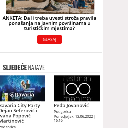
ANKETA: Da li treba uvesti stroža pravila
ponašanja na javnim površinama u
turističkim mjestima?
GLASAJ
SLJEDEĆE
NAJAVE
Bavaria City Party -
Peđa Jovanović
Dejan Seferović i
Podgorica
Ivana Popović
Ponedjeljak, 13.06.2022 |
Martinović
16:16
Podgorica