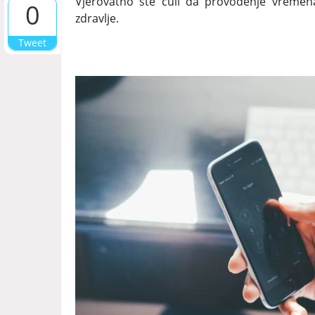
Vjerovatno ste čuli da provođenje vremen
0
zdravlje.
Tweet