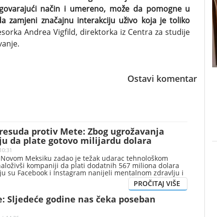
 odgovarajući način i umereno, može da pomogne u
a zamjeni značajnu interakciju uživo koja je toliko
esorka Andrea Vigfild, direktorka iz Centra za studije
vanje.
Ostavi komentar
presuda protiv Mete: Zbog ugrožavanja
u da plate gotovo milijardu dolara
10:31
 Novom Meksiku zadao je težak udarac tehnološkom
aloživši kompaniji da plati dodatnih 567 miliona dolara
ju su Facebook i Instagram nanijeli mentalnom zdravlju i
ih.
e: Sljedeće godine nas čeka poseban