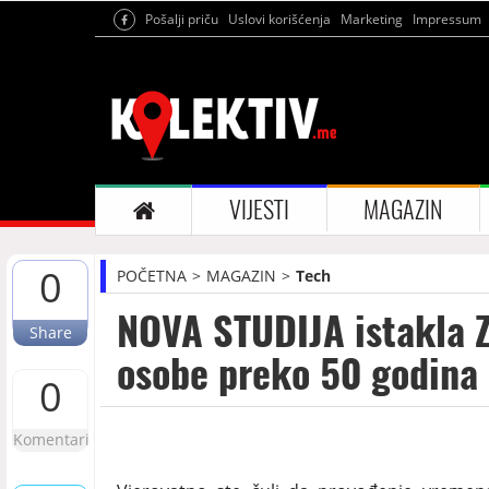
Pošalji priču
Uslovi korišćenja
Marketing
Impressum
VIJESTI
MAGAZIN
0
POČETNA
MAGAZIN
Tech
NOVA STUDIJA istakla 
Share
osobe preko 50 godina
0
Komentari