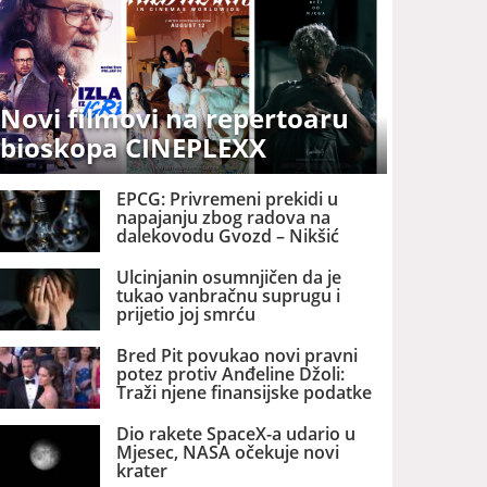
Novi filmovi na repertoaru
bioskopa CINEPLEXX
EPCG: Privremeni prekidi u
napajanju zbog radova na
dalekovodu Gvozd – Nikšić
Ulcinjanin osumnjičen da je
tukao vanbračnu suprugu i
prijetio joj smrću
Bred Pit povukao novi pravni
potez protiv Anđeline Džoli:
Traži njene finansijske podatke
Dio rakete SpaceX-a udario u
Mjesec, NASA očekuje novi
krater