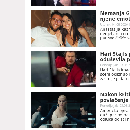
Nemanja Gu
njene emot
šta je dobr
Utorak, 04.08.2026 |
Anastasija Ražn
nedjeljama rodit
par sve češće s
razmjena poruk
Hari Stajls
oduševila p
Ponedjeljak, 03.08.2
Hari Stajls ima
sceni okliznuo 
zašto je jedan 
Nakon kriti
povlačenje 
Ponedjeljak, 03.08.2
Američka pjevač
duži period nak
odluka dolazi n
izgleda.