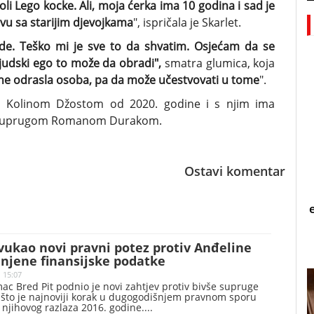
Voli Lego kocke. Ali, moja ćerka ima 10 godina i sad je
tvu sa starijim djevojkama
", ispričala je Skarlet.
ade. Teško mi je sve to da shvatim. Osjećam da se
judski ego to može da obradi",
smatra glumica, koja
ane odrasla osoba, pa da može učestvovati u tome
".
m Kolinom Džostom od 2020. godine i s njim ima
šim suprugom Romanom Durakom.
Ostavi komentar
vukao novi pravni potez protiv Anđeline
i njene finansijske podatke
| 15:07
ac Bred Pit podnio je novi zahtjev protiv bivše supruge
, što je najnoviji korak u dugogodišnjem pravnom sporu
d njihovog razlaza 2016. godine.