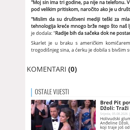
"Moj sin ima tri godine, pa nije na telefonu. 
pod velikim pritiskom, naročito ako je u druš
"Mislim da su društveni mediji teški za ml
tehnologija kreće mnogo brže nego što naš l
je dodala: "
Radije bih da sačeka dok ne post
Skarlet je u braku s američkim komičare
trogodišnjeg sina, a ćerku je dobila s biv
KOMENTARI
(0)
OSTALE
VIJESTI
Bred Pit po
Džoli: Traž
Srijeda, 05.08.2026 
Holivudski glum
Anđeline Džoli
koji traje još o