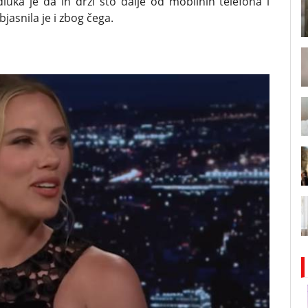
luka je da ih drži što dalje od mobilnih telefona i
asnila je i zbog čega.