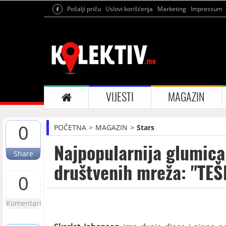
Pošalji priču
Uslovi korišćenja
Marketing
Impressum
VIJESTI
MAGAZIN
0
POČETNA
MAGAZIN
Stars
Najpopularnija glumica
Share
društvenih mreža: "TEŠ
0
Komentari