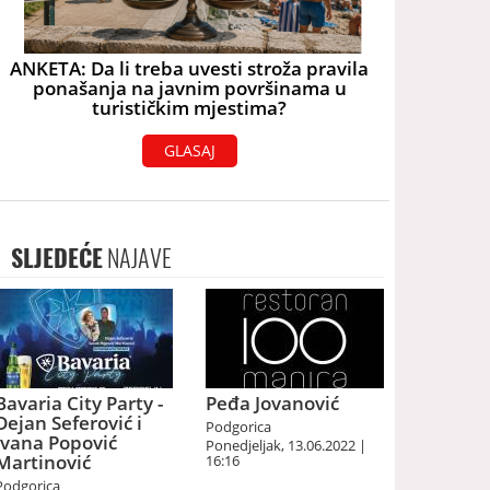
ANKETA: Da li treba uvesti stroža pravila
ponašanja na javnim površinama u
turističkim mjestima?
GLASAJ
SLJEDEĆE
NAJAVE
Bavaria City Party -
Peđa Jovanović
Dejan Seferović i
Podgorica
Ivana Popović
Ponedjeljak, 13.06.2022 |
Martinović
16:16
Podgorica