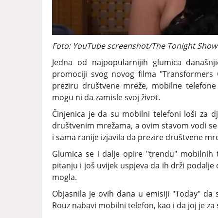
Foto: YouTube screenshot/The Tonight Show 
Jedna od najpopularnijih glumica današnj
promociji svog novog filma "Transformers 
preziru društvene mreže, mobilne telefon
mogu ni da zamisle svoj život.
Činjenica je da su mobilni telefoni loši za 
društvenim mrežama, a ovim stavom vodi se i
i sama ranije izjavila da prezire društvene mr
Glumica se i dalje opire "trendu" mobilnih
pitanju i još uvijek uspjeva da ih drži podalj
mogla.
Objasnila je ovih dana u emisiji "Today" da
Rouz nabavi mobilni telefon, kao i da joj je za s