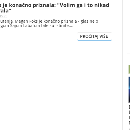
je konačno priznala: "Volim ga i to nikad
vala"
15:23
utanja, Megan Foks je konačno priznala - glasine o
gom Šajom Labafom bile su istinite.