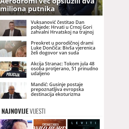
Aerodromi već opslužili dva
miliona putnika
Vuksanović čestitao Dan
pobjede: Hrvati u Crnoj Gori
zahvalni Hrvatskoj na trajnoj
brizi i podršci
Preokret u porodičnoj drami
Luke Dončića: Bivša vjerenica
želi dogovor van suda
Akcija Stranac: Tokom jula 48
osoba protjerano, 51 prinudno
udaljeno
Mandić: Gusinje postaje
prepoznatljiva evropska
destinacija ekoturizma
NAJNOVIJE
VIJESTI