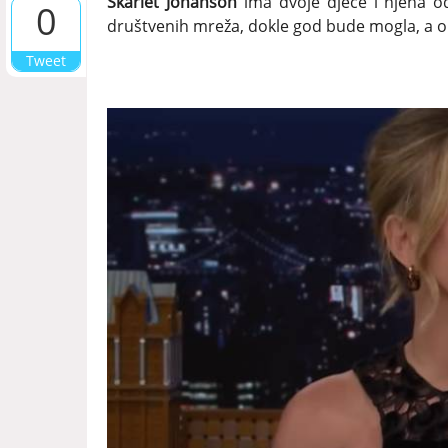
Skarlet Johanson
ima dvoje djece i njena od
0
društvenih mreža, dokle god bude mogla, a obj
Tweet