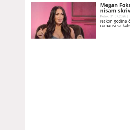
Megan Foks 
nisam skri
Petak, 31.07.2026 | 
Nakon godina ć
romansi sa kole