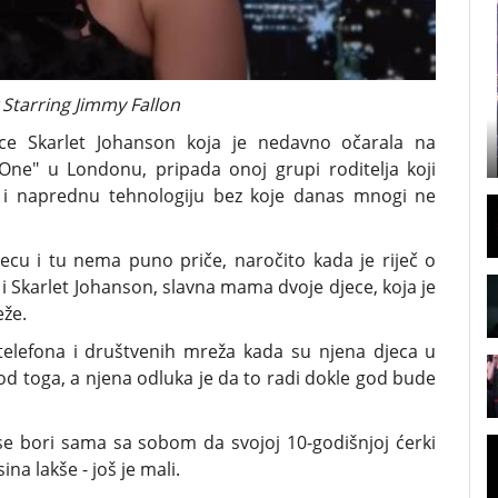
Starring Jimmy Fallon
ice Skarlet Johanson koja je nedavno očarala na
One" u Londonu, pripada onoj grupi roditelja koji
e i naprednu tehnologiju bez koje danas mnogi ne
djecu i tu nema puno priče, naročito kada je riječ o
 Skarlet Johanson, slavna mama dvoje djece, koja je
eže.
 telefona i društvenih mreža kada su njena djeca u
e od toga, a njena odluka je da to radi dokle god bude
 se bori sama sa sobom da svojoj 10-godišnjoj ćerki
ina lakše - još je mali.