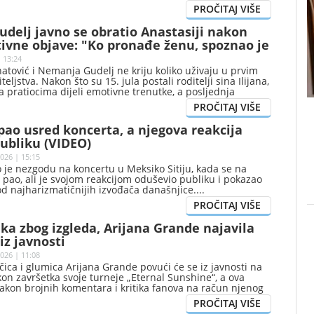
delj javno se obratio Anastasiji nakon
ivne objave: "Ko pronađe ženu, spoznao je
o"
 13:24
atović i Nemanja Gudelj ne kriju koliko uživaju u prvim
eljstva. Nakon što su 15. jula postali roditelji sina Ilijana,
a pratiocima dijeli emotivne trenutke, a posljednja
a na društvenim mrežama posebno je privukla pažnju.
 pao usred koncerta, a njegova reakcija
ubliku (VIDEO)
026 | 15:15
o je nezgodu na koncertu u Meksiko Sitiju, kada se na
i pao, ali je svojom reakcijom oduševio publiku i pokazao
od najharizmatičnijih izvođača današnjice.
ka zbog izgleda, Arijana Grande najavila
iz javnosti
026 | 11:08
ica i glumica Arijana Grande povući će se iz javnosti na
on završetka svoje turneje „Eternal Sunshine“, a ova
akon brojnih komentara i kritika fanova na račun njenog