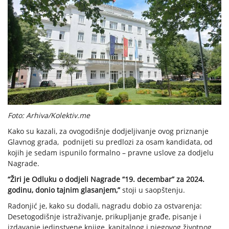
Foto: Arhiva/Kolektiv.me
Kako su kazali, za ovogodišnje dodjeljivanje ovog priznanje
Glavnog grada, podnijeti su predlozi za osam kandidata, od
kojih je sedam ispunilo formalno – pravne uslove za dodjelu
Nagrade.
“Žiri je Odluku o dodjeli Nagrade “19. decembar” za 2024.
godinu, donio tajnim glasanjem,”
stoji u saopštenju.
Radonjić je, kako su dodali, nagradu dobio za ostvarenja:
Desetogodišnje istraživanje, prikupljanje građe, pisanje i
izdavanje jedinstvene knjige, kapitalnog i njegovog životnog