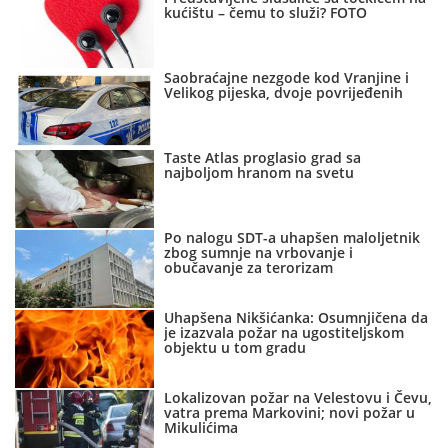
kućištu – čemu to služi? FOTO
Saobraćajne nezgode kod Vranjine i
Velikog pijeska, dvoje povrijeđenih
Taste Atlas proglasio grad sa
najboljom hranom na svetu
Po nalogu SDT-a uhapšen maloljetnik
zbog sumnje na vrbovanje i
obučavanje za terorizam
Uhapšena Nikšićanka: Osumnjičena da
je izazvala požar na ugostiteljskom
objektu u tom gradu
Lokalizovan požar na Velestovu i Čevu,
vatra prema Markovini; novi požar u
Mikulićima