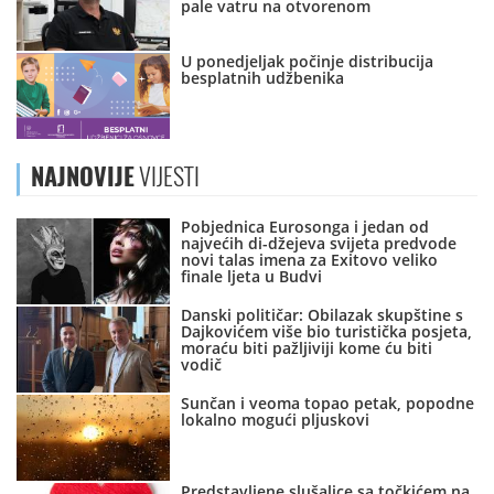
pale vatru na otvorenom
U ponedjeljak počinje distribucija
besplatnih udžbenika
NAJNOVIJE
VIJESTI
Pobjednica Eurosonga i jedan od
najvećih di-džejeva svijeta predvode
novi talas imena za Exitovo veliko
finale ljeta u Budvi
Danski političar: Obilazak skupštine s
Dajkovićem više bio turistička posjeta,
moraću biti pažljiviji kome ću biti
vodič
Sunčan i veoma topao petak, popodne
lokalno mogući pljuskovi
Predstavljene slušalice sa točkićem na