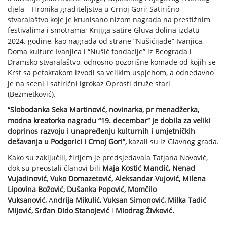
djela – Hronika graditeljstva u Crnoj Gori; Satirično
stvaralaštvo koje je krunisano nizom nagrada na prestižnim
festivalima i smotrama; Knjiga satire Gluva dolina izdatu
2024. godine, kao nagrada od strane “Nušićijade” Ivanjica,
Doma kulture Ivanjica i “Nušić fondacije” iz Beograda i
Dramsko stvaralaštvo, odnosno pozorišne komade od kojih se
Krst sa petokrakom izvodi sa velikim uspjehom, a odnedavno
je na sceni i satirični igrokaz Oprosti druže stari
(Bezmetković).
“Slobodanka Seka Martinović, novinarka, pr menadžerka,
modna kreatorka nagradu “19. decembar” je dobila za veliki
doprinos razvoju i unapređenju kulturnih i umjetničkih
dešavanja u Podgorici i Crnoj Gori”,
kazali su iz Glavnog grada.
Kako su zaključili, žirijem je predsjedavala Tatjana Novović,
dok su preostali članovi bili
Maja Kostić Mandić, Nenad
Vujadinović
,
Vuko Domazetović,
Aleksandar Vujović,
Milena
Lipovina Božović, Dušanka Popović,
Momčilo
Vuksanović,
A
ndrija Mikulić, Vuksan Simonović, Milka Tadić
Mijović,
Srđan Dido Stanojević
i
Miodrag Živković.