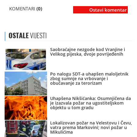
KOMENTARI
(0)
Ostavi komentar
OSTALE
VIJESTI
Saobraćajne nezgode kod Vranjine i
Velikog pijeska, dvoje povrijeđenih
Po nalogu SDT-a uhapšen maloljetnik
zbog sumnje na vrbovanje i
obučavanje za terorizam
Uhapšena Nikšićanka: Osumnjičena da
je izazvala požar na ugostiteljskom
objektu u tom gradu
Lokalizovan požar na Velestovu i Čevu,
vatra prema Markovini; novi požar u
Mikulićima