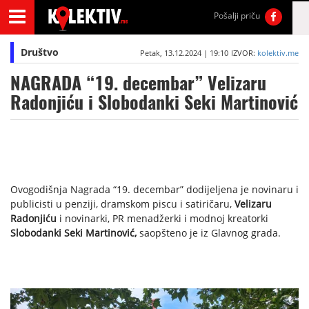
Pošalji priču
Društvo
Petak, 13.12.2024 | 19:10
IZVOR:
kolektiv.me
NAGRADA “19. decembar” Velizaru
Radonjiću i Slobodanki Seki Martinović
Ovogodišnja Nagrada “19. decembar” dodijeljena je novinaru i
publicisti u penziji, dramskom piscu i satiričaru,
Velizaru
Radonjiću
i novinarki, PR menadžerki i modnoj kreatorki
Slobodanki Seki Martinović,
saopšteno je iz Glavnog grada.