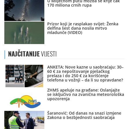
U Mliječnom putu možda se krije čak
170 miliona crnih rupa
Prizor koji je rasplakao svijet: Ženka
delfina šest dana nosila mrtvo
mladunče (VIDEO)
NAJČITANIJE
VIJESTI
ANKETA: Nove kazne u saobraćaju: 30–
60 € za nepoštovanje pješačkog
prelaza i do 250 € za korišćenje
telefona u vožnji – da li su opravdane?
ZHMS apeluje na građane: Oslanjajte
se isključivo na zvanična meteorološka
upozorenja
Šaranović: Od danas na snazi izmjene
Zakona o bezbjednosti saobraćaja