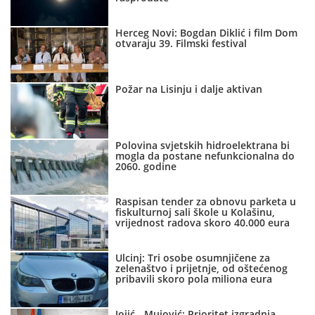
Herceg Novi: Bogdan Diklić i film Dom
otvaraju 39. Filmski festival
Požar na Lisinju i dalje aktivan
Polovina svjetskih hidroelektrana bi
mogla da postane nefunkcionalna do
2060. godine
Raspisan tender za obnovu parketa u
fiskulturnoj sali škole u Kolašinu,
vrijednost radova skoro 40.000 eura
Ulcinj: Tri osobe osumnjičene za
zelenaštvo i prijetnje, od oštećenog
pribavili skoro pola miliona eura
Jojić - Mujović: Prioritet izgradnja