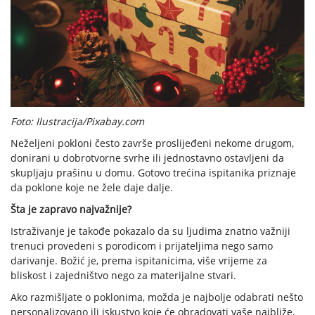
Foto: Ilustracija/Pixabay.com
Neželjeni pokloni često završe proslijeđeni nekome drugom,
donirani u dobrotvorne svrhe ili jednostavno ostavljeni da
skupljaju prašinu u domu. Gotovo trećina ispitanika priznaje
da poklone koje ne žele daje dalje.
Šta je zapravo najvažnije?
Istraživanje je takođe pokazalo da su ljudima znatno važniji
trenuci provedeni s porodicom i prijateljima nego samo
darivanje. Božić je, prema ispitanicima, više vrijeme za
bliskost i zajedništvo nego za materijalne stvari.
Ako razmišljate o poklonima, možda je najbolje odabrati nešto
personalizovano ili iskustvo koje će obradovati vaše najbliže,