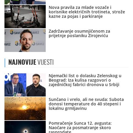
Nova pravila za mlade vozače i
korisnike električnih trotineta, strože
kazne za pojas i parkiranje
Zadržavanje osumnjičenom za
prijetnje poslaniku Zirojeviću
NAJNOVIJE
VIJESTI
Njemački list o dolasku Zelenskog u
Beograd: Iza kulisa razgovori o
zajedničkoj fabrici dronova u Srbiji
Sunčano i vrelo, ali ne svuda: Subota
donosi temperature do 40 stepeni i
lokalnu grmljavinu
Pomračenje Sunca 12. avgusta:
Naočare za posmatranje skoro
rasprodate