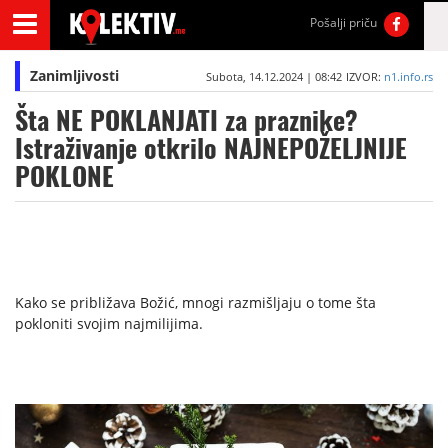
Pošalji priču
Zanimljivosti
Subota, 14.12.2024 | 08:42
IZVOR:
n1.info.rs
Šta NE POKLANJATI za praznike?
Istraživanje otkrilo NAJNEPOŽELJNIJE
POKLONE
Kako se približava Božić, mnogi razmišljaju o tome šta
pokloniti svojim najmilijima.