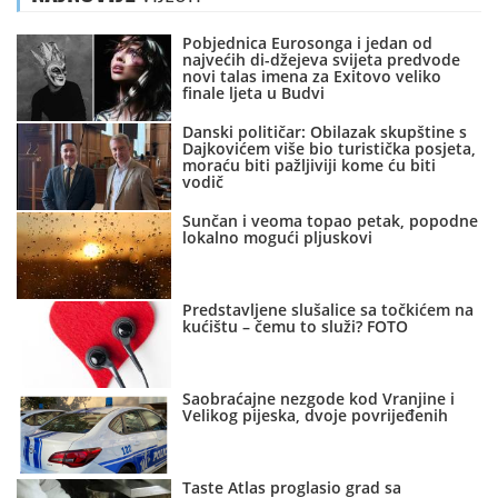
Pobjednica Eurosonga i jedan od
najvećih di-džejeva svijeta predvode
novi talas imena za Exitovo veliko
finale ljeta u Budvi
Danski političar: Obilazak skupštine s
Dajkovićem više bio turistička posjeta,
moraću biti pažljiviji kome ću biti
vodič
Sunčan i veoma topao petak, popodne
lokalno mogući pljuskovi
Predstavljene slušalice sa točkićem na
kućištu – čemu to služi? FOTO
Saobraćajne nezgode kod Vranjine i
Velikog pijeska, dvoje povrijeđenih
Taste Atlas proglasio grad sa