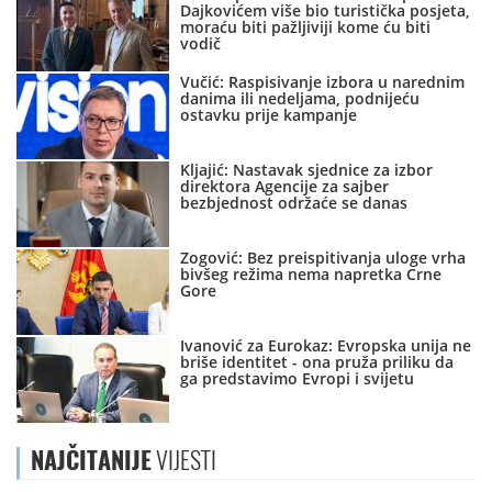
Dajkovićem više bio turistička posjeta,
moraću biti pažljiviji kome ću biti
vodič
Vučić: Raspisivanje izbora u narednim
danima ili nedeljama, podnijeću
ostavku prije kampanje
Kljajić: Nastavak sjednice za izbor
direktora Agencije za sajber
bezbjednost održaće se danas
Zogović: Bez preispitivanja uloge vrha
bivšeg režima nema napretka Crne
Gore
Ivanović za Eurokaz: Evropska unija ne
briše identitet - ona pruža priliku da
ga predstavimo Evropi i svijetu
NAJČITANIJE
VIJESTI