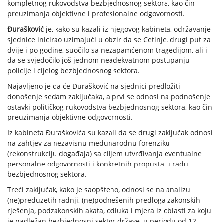
kompletnog rukovodstva bezbjednosnog sektora, kao čin
preuzimanja objektivne i profesionalne odgovornosti.
Đurašković
je, kako su kazali iz njegovog kabineta, održavanje
sjednice inicirao uzimajući u obzir da se Cetinje, drugi put za
dvije i po godine, suočilo sa nezapamćenom tragedijom, ali i
da se svjedočilo još jednom neadekvatnom postupanju
policije i cijelog bezbjednosnog sektora.
Najavljeno je da će Đurašković na sjednici predložiti
donošenje sedam zaključaka, a prvi se odnosi na podnošenje
ostavki političkog rukovodstva bezbjednosnog sektora, kao čin
preuzimanja objektivne odgovornosti.
Iz kabineta Đuraškovića su kazali da se drugi zaključak odnosi
na zahtjev za nezavisnu međunarodnu forenziku
(rekonstrukciju događaja) sa ciljem utvrđivanja eventualne
personalne odgovornosti i konkretnih propusta u radu
bezbjednosnog sektora.
Treći zaključak, kako je saopšteno, odnosi se na analizu
(ne)preduzetih radnji, (ne)podnešenih predloga zakonskih
rješenja, podzakonskih akata, odluka i mjera iz oblasti za koju
je nadležan bezbjednosni sektor države, u periodu od 12.