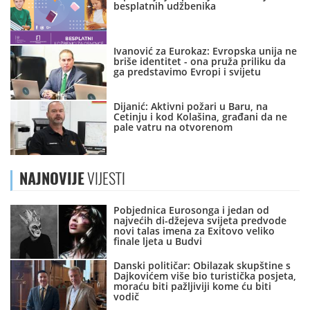
besplatnih udžbenika
Ivanović za Eurokaz: Evropska unija ne
briše identitet - ona pruža priliku da
ga predstavimo Evropi i svijetu
Dijanić: Aktivni požari u Baru, na
Cetinju i kod Kolašina, građani da ne
pale vatru na otvorenom
NAJNOVIJE
VIJESTI
Pobjednica Eurosonga i jedan od
najvećih di-džejeva svijeta predvode
novi talas imena za Exitovo veliko
finale ljeta u Budvi
Danski političar: Obilazak skupštine s
Dajkovićem više bio turistička posjeta,
moraću biti pažljiviji kome ću biti
vodič