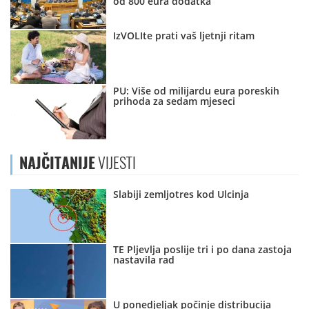
od 800 eura dodatka
IzVOLIte prati vaš ljetnji ritam
PU: Više od milijardu eura poreskih
prihoda za sedam mjeseci
NAJČITANIJE
VIJESTI
Slabiji zemljotres kod Ulcinja
TE Pljevlja poslije tri i po dana zastoja
nastavila rad
U ponedjeljak počinje distribucija