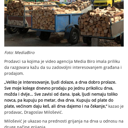
Foto: MediaBiro
Prodavci sa kojima je video agencija Media Biro imala priliku
da razgovara kažu da su zadovoljni interesovanjem građana i
prodajom.
„Veliko je interesovanje, ljudi dolaze, a drva dobro prolaze.
Sve moje kolege dnevno prodaju po jednu prikolicu drva,
možda i dvije... Sve zavisi od dana. Ipak, ljudi nemaju toliko
novca, pa kupuju po metar, dva drva. Kupuju od plate do
plate, većinom daju keš, ali drva dajemo i na čekanje,“
kazao je
prodavac, Dragoslav Milošević.
Milošević je ukazao na prednosti grijanja na drva u odnosu na
druge načine grijanja.