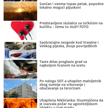
Sunčan i veoma topao petak, popodne
lokalno mogući pljuskovi
Predstavljene slušalice sa točkićem na
kućištu – čemu to služi? FOTO
Saobraćajne nezgode kod Vranjine i
Velikog pijeska, dvoje povrijeđenih
Taste Atlas proglasio grad sa
najboljom hranom na svetu
Po nalogu SDT-a uhapšen maloljetnik
zbog sumnje na vrbovanje i
obučavanje za terorizam
Uhapšena Nikšićanka: Osumnjičena da
je izazvala požar na ugostiteljskom
objektu u tom gradu