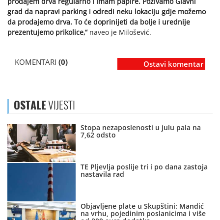
prodajem drva regularno i imam papire. Pozivamo Glavni
grad da napravi parking i odredi neku lokaciju gdje možemo
da prodajemo drva. To će doprinijeti da bolje i urednije
prezentujemo prikolice,“
naveo je Milošević.
KOMENTARI
(0)
Ostavi komentar
OSTALE
VIJESTI
Stopa nezaposlenosti u julu pala na
7,62 odsto
TE Pljevlja poslije tri i po dana zastoja
nastavila rad
Objavljene plate u Skupštini: Mandić
na vrhu, pojedinim poslanicima i više