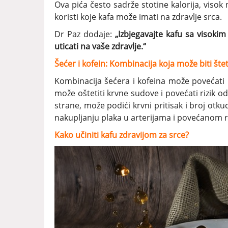
Ova pića često sadrže stotine kalorija, visok 
koristi koje kafa može imati na zdravlje srca.
Dr Paz dodaje:
„Izbjegavajte kafu sa visoki
uticati na vaše zdravlje.“
Šećer i kofein: Kombinacija koja može biti šte
Kombinacija šećera i kofeina može povećati 
može oštetiti krvne sudove i povećati rizik od
strane, može podići krvni pritisak i broj otku
nakupljanju plaka u arterijama i povećanom ri
Kako učiniti kafu zdravijom za srce?