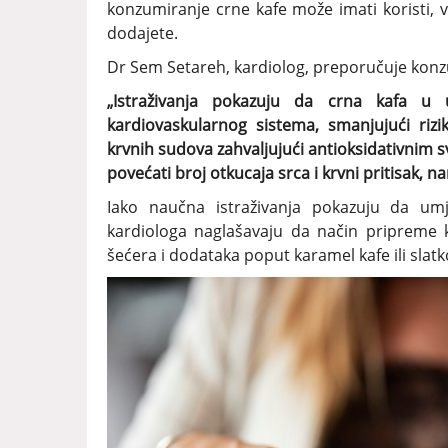
konzumiranje crne kafe može imati koristi, va
dodajete.
Dr Sem Setareh, kardiolog, preporučuje konzu
„Istraživanja pokazuju da crna kafa u 
kardiovaskularnog sistema, smanjujući rizik
krvnih sudova zahvaljujući antioksidativnim
povećati broj otkucaja srca i krvni pritisak, na
Iako naučna istraživanja pokazuju da um
kardiologa naglašavaju da način pripreme 
šećera i dodataka poput karamel kafe ili slatk