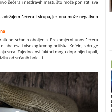
nivo šećera i nezdravih masti, što može poništiti sve
m sadržajem šećera i sirupa, jer ona može negativno
tna
rizik od srčanih oboljenja. Prekomjerni unos šećera
 dijabetesa i visokog krvnog pritiska. Kofein, s druge
caja srca. Zajedno, ovi faktori mogu doprinijeti upali,
ziku od srčanih bolesti.