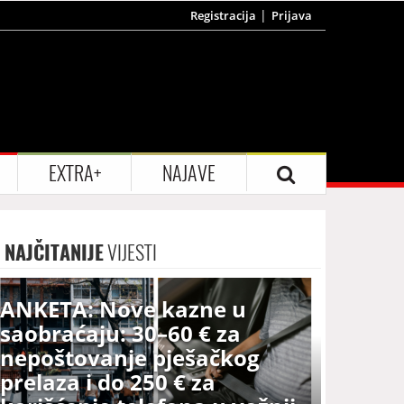
Registracija
Prijava
EXTRA+
NAJAVE
NAJČITANIJE
VIJESTI
ANKETA: Nove kazne u
saobraćaju: 30–60 € za
nepoštovanje pješačkog
prelaza i do 250 € za