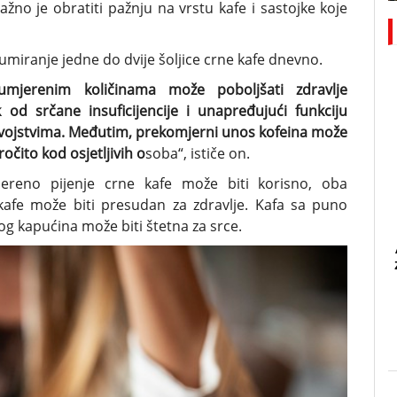
žno je obratiti pažnju na vrstu kafe i sastojke koje
miranje jedne do dvije šoljice crne kafe dnevno.
umjerenim količinama može poboljšati zdravlje
 od srčane insuficijencije i unapređujući funkciju
 svojstvima. Međutim, prekomjerni unos kofeina može
ročito kod osjetljivih o
soba“, ističe on.
jereno pijenje crne kafe može biti korisno, oba
kafe može biti presudan za zdravlje. Kafa sa puno
og kapućina može biti štetna za srce.