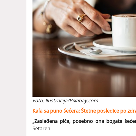
Foto: Ilustracija/Pixabay.com
Kafa sa puno šećera: Štetne posledice po zdra
„Zaslađena pića, posebno ona bogata šećero
Setareh.