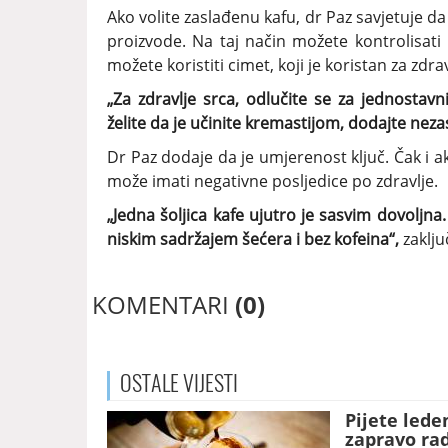
Ako volite zaslađenu kafu, dr Paz savjetuje 
proizvode. Na taj način možete kontrolisati 
možete koristiti cimet, koji je koristan za zdrav
„Za zdravlje srca, odlučite se za jednostavn
želite da je učinite kremastijom, dodajte neza
Dr Paz dodaje da je umjerenost ključ. Čak i 
može imati negativne posljedice po zdravlje.
„Jedna šoljica kafe ujutro je sasvim dovoljna.
niskim sadržajem šećera i bez kofeina“,
zaklju
KOMENTARI
(0)
OSTALE
VIJESTI
Pijete lede
zapravo ra