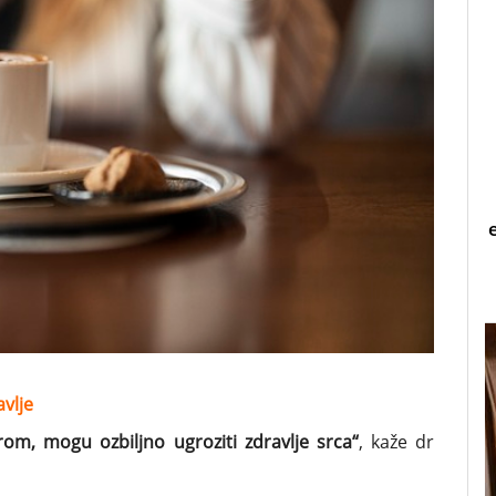
vlje
m, mogu ozbiljno ugroziti zdravlje srca“
, kaže dr