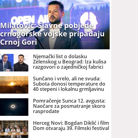
Milatović: Slavne pobjede
crnogorske vojske pripadaju
Crnoj Gori
Njemački list o dolasku
Zelenskog u Beograd: Iza kulisa
razgovori o zajedničkoj fabrici
dronova u Srbiji
Sunčano i vrelo, ali ne svuda:
Subota donosi temperature do
40 stepeni i lokalnu grmljavinu
Pomračenje Sunca 12. avgusta:
Naočare za posmatranje skoro
rasprodate
Herceg Novi: Bogdan Diklić i film
Dom otvaraju 39. Filmski festival