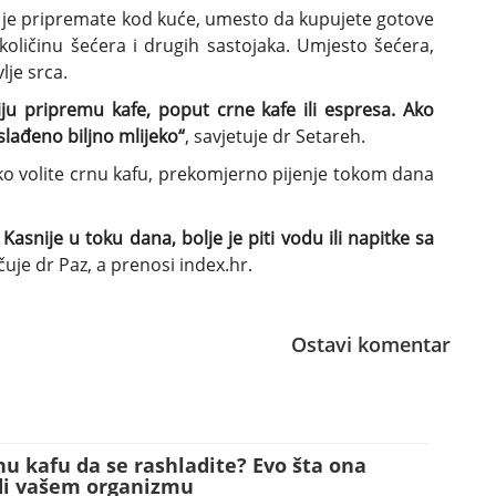
da je pripremate kod kuće, umesto da kupujete gotove
količinu šećera i drugih sastojaka. Umjesto šećera,
lje srca.
iju pripremu kafe, poput crne kafe ili espresa. Ako
slađeno biljno mlijeko“
, savjetuje dr Setareh.
ako volite crnu kafu, prekomjerno pijenje tokom dana
 Kasnije u toku dana, bolje je piti vodu ili napitke sa
čuje dr Paz, a prenosi index.hr.
Ostavi komentar
nu kafu da se rashladite? Evo šta ona
di vašem organizmu