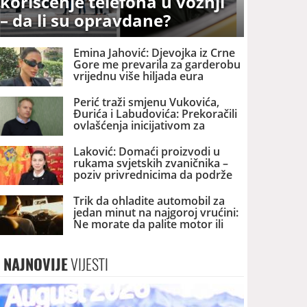
korišćenje telefona u vožnji
– da li su opravdane?
Emina Jahović: Djevojka iz Crne
Gore me prevarila za garderobu
vrijednu više hiljada eura
Perić traži smjenu Vukovića,
Đurića i Labudovića: Prekoračili
ovlašćenja inicijativom za
promjenu naziva NB
Laković: Domaći proizvodi u
rukama svjetskih zvaničnika –
poziv privrednicima da podrže
promociju Crne Gore
Trik da ohladite automobil za
jedan minut na najgoroj vrućini:
Ne morate da palite motor ili
klima uređaj
NAJNOVIJE
VIJESTI