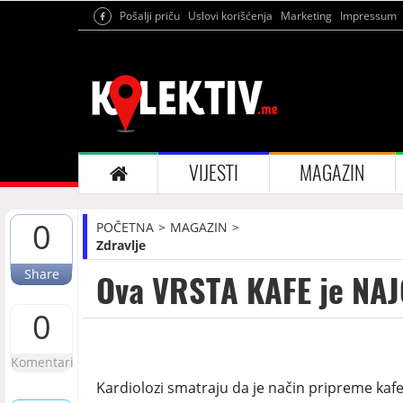
Pošalji priču
Uslovi korišćenja
Marketing
Impressum
VIJESTI
MAGAZIN
0
POČETNA
MAGAZIN
Zdravlje
Share
Ova VRSTA KAFE je NAJ
0
Komentari
Kardiolozi smatraju da je način pripreme kafe k