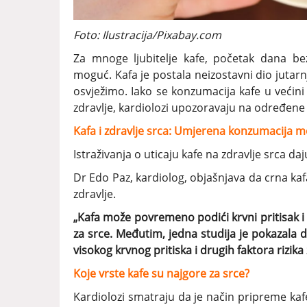
Foto: Ilustracija/Pixabay.com
Za mnoge ljubitelje kafe, početak dana be
moguć. Kafa je postala neizostavni dio juta
osvježimo. Iako se konzumacija kafe u većin
zdravlje, kardiolozi upozoravaju na određene 
Kafa i zdravlje srca: Umjerena konzumacija mo
Istraživanja o uticaju kafe na zdravlje srca daju
Dr Edo Paz, kardiolog, objašnjava da crna ka
zdravlje.
„Kafa može povremeno podići krvni pritisak i 
za srce. Međutim, jedna studija je pokazala 
visokog krvnog pritiska i drugih faktora rizika 
Koje vrste kafe su najgore za srce?
Kardiolozi smatraju da je način pripreme kafe