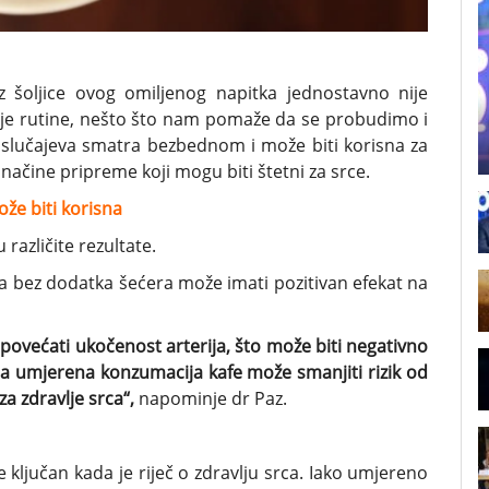
z šoljice ovog omiljenog napitka jednostavno nije
rnje rutine, nešto što nam pomaže da se probudimo i
i slučajeva smatra bezbednom i može biti korisna za
načine pripreme koji mogu biti štetni za srce.
že biti korisna
 različite rezultate.
fa bez dodatka šećera može imati pozitivan efekat na
povećati ukočenost arterija, što može biti negativno
da umjerena konzumacija kafe može smanjiti rizik od
za zdravlje srca“,
napominje dr Paz.
 ključan kada je riječ o zdravlju srca. Iako umjereno