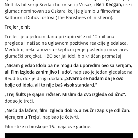
Netfliks hit seriji Sreda i horor seriji Vrisak, i
Beri Keogan,
irski
glumac nominovan za Oskara, koji je glumio u filmovima
Saltburn i Duhovi ostrva (The Banshees of Inisherin).
Trejler je hit
Trejler je u jednom danu prikupio više od 12 miliona
pregleda i naišao na uglavnom pozitivne reakcije gledalaca.
Međutim, neki fanovi su skeptični jer je poslednji muzičarev
glumački projekat, HBO serijal Idol, bio kritičan promašaj.
„Nisam gledao Idola pa ne mogu da uporedim ovo sa serijom,
ali film izgleda zanimljivo i ludo“,
napisao je jedan gledalac na
Redditu, dok je drugi dodao:
„Stvarno se nadam da je ovo
bolje od Idola, ali to nije baš visok standard.“
„Trej Šults je sjajan režiser. Mislim da ovo izgleda odlično“,
dodao je treći.
„Neću da lažem, film izgleda dobro, a zvučni zapis je odličan.
Vjerujem u Treja
“, napisao je četvrti.
Film stiže u bioskope 16. maja ove godine.