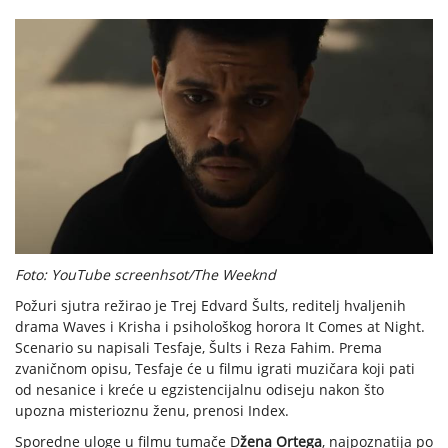
Foto: YouTube screenhsot/The Weeknd
Požuri sjutra režirao je Trej Edvard Šults, reditelj hvaljenih
drama Waves i Krisha i psihološkog horora It Comes at Night.
Scenario su napisali Tesfaje, Šults i Reza Fahim. Prema
zvaničnom opisu, Tesfaje će u filmu igrati muzičara koji pati
od nesanice i kreće u egzistencijalnu odiseju nakon što
upozna misterioznu ženu, prenosi Index.
Sporedne uloge u filmu tumače D
žena Ortega
, najpoznatija po