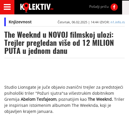
Pošalji priču
Knjizevnost
Četvrtak, 06.02.2025 | 14:44
IZVOR:
n1.info.rs
The Weeknd u NOVOJ filmskoj ulozi:
Trejler pregledan više od 12 MILION
PUTA u jednom danu
Studio Lionsgate je juče objavio zvanični trejler za predstojeći
psihološki triler "Požuri sjutra"sa višestrukim dobitnikom
Gremija
Abelom Tesfajeom
, poznatijim kao
The Weeknd.
Triler
je inspirisan istoimenim albumom The Weeknda, koji je
objavljen krajem januara.