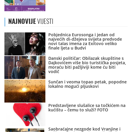
NAJNOVIJE
VIJESTI
Pobjednica Eurosonga i jedan od
najvećih di-džejeva svijeta predvode
novi talas imena za Exitovo veliko
finale ljeta u Budvi
Danski političar: Obilazak skupštine s
Dajkovićem više bio turistička posjeta,
moraću biti pažljiviji kome ću biti
vodič
Sunčan i veoma topao petak, popodne
lokalno mogući pljuskovi
Predstavljene slušalice sa točkićem na
kućištu – čemu to služi? FOTO
Saobraćajne nezgode kod Vranjine i