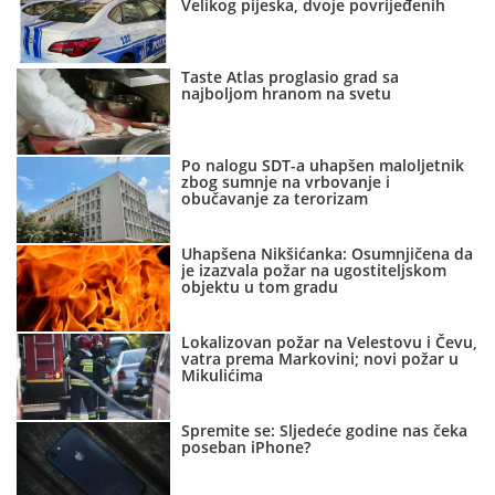
Velikog pijeska, dvoje povrijeđenih
Taste Atlas proglasio grad sa
najboljom hranom na svetu
Po nalogu SDT-a uhapšen maloljetnik
zbog sumnje na vrbovanje i
obučavanje za terorizam
Uhapšena Nikšićanka: Osumnjičena da
je izazvala požar na ugostiteljskom
objektu u tom gradu
Lokalizovan požar na Velestovu i Čevu,
vatra prema Markovini; novi požar u
Mikulićima
Spremite se: Sljedeće godine nas čeka
poseban iPhone?