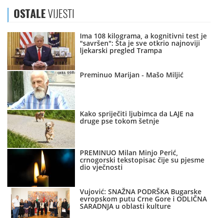
OSTALE
VIJESTI
Ima 108 kilograma, a kognitivni test je
"savršen": Šta je sve otkrio najnoviji
ljekarski pregled Trampa
Preminuo Marijan - Mašo Miljić
Kako spriječiti ljubimca da LAJE na
druge pse tokom šetnje
PREMINUO Milan Minjo Perić,
crnogorski tekstopisac čije su pjesme
dio vječnosti
Vujović: SNAŽNA PODRŠKA Bugarske
evropskom putu Crne Gore i ODLIČNA
SARADNJA u oblasti kulture