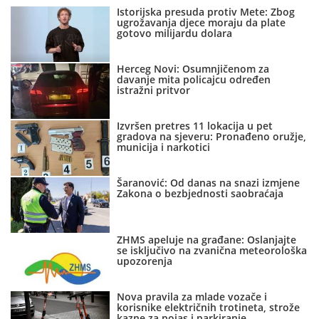
Istorijska presuda protiv Mete: Zbog
ugrožavanja djece moraju da plate
gotovo milijardu dolara
Herceg Novi: Osumnjičenom za
davanje mita policajcu određen
istražni pritvor
Izvršen pretres 11 lokacija u pet
gradova na sjeveru: Pronađeno oružje,
municija i narkotici
Šaranović: Od danas na snazi izmjene
Zakona o bezbjednosti saobraćaja
ZHMS apeluje na građane: Oslanjajte
se isključivo na zvanična meteorološka
upozorenja
Nova pravila za mlade vozače i
korisnike električnih trotineta, strože
kazne za pojas i parkiranje