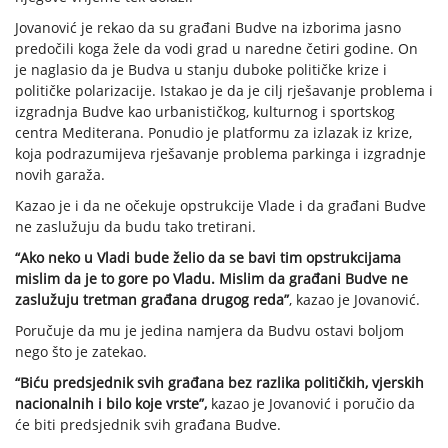
Jovanović je rekao da su građani Budve na izborima jasno
predočili koga žele da vodi grad u naredne četiri godine. On
je naglasio da je Budva u stanju duboke političke krize i
političke polarizacije. Istakao je da je cilj rješavanje problema i
izgradnja Budve kao urbanističkog, kulturnog i sportskog
centra Mediterana. Ponudio je platformu za izlazak iz krize,
koja podrazumijeva rješavanje problema parkinga i izgradnje
novih garaža.
Kazao je i da ne očekuje opstrukcije Vlade i da građani Budve
ne zaslužuju da budu tako tretirani.
“Ako neko u Vladi bude želio da se bavi tim opstrukcijama
mislim da je to gore po Vladu. Mislim da građani Budve ne
zaslužuju tretman građana drugog reda”
, kazao je Jovanović.
Poručuje da mu je jedina namjera da Budvu ostavi boljom
nego što je zatekao.
“Biću predsjednik svih građana bez razlika političkih, vjerskih
nacionalnih i bilo koje vrste”,
kazao je Jovanović i poručio da
će biti predsjednik svih građana Budve.