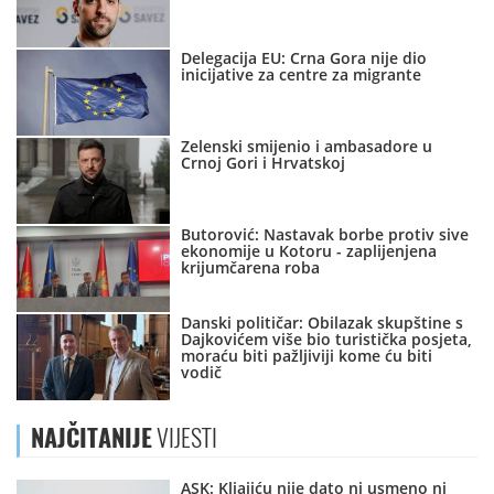
Delegacija EU: Crna Gora nije dio
inicijative za centre za migrante
Zelenski smijenio i ambasadore u
Crnoj Gori i Hrvatskoj
Butorović: Nastavak borbe protiv sive
ekonomije u Kotoru - zaplijenjena
krijumčarena roba
Danski političar: Obilazak skupštine s
Dajkovićem više bio turistička posjeta,
moraću biti pažljiviji kome ću biti
vodič
NAJČITANIJE
VIJESTI
ASK: Kljajiću nije dato ni usmeno ni