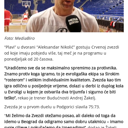
Foto: MediaBiro
“Plavi” u dvorani “Aleksandar Nikolić” gostuju Crvenoj zvezdi
od koje imaju pobjedu više, taj meč je na programu u
ponedjeljak od 20 časova.
“Uradićemo sve da se maksimalno spremimo za protivnika.
Znamo protiv koga igramo, to je evroligaška ekipa sa širokim
“rosterom” i velikim individualnim kvalitetom. Zvezda kao tim
igra odlično u posljednje vrijeme, dolazi u derbi iz duplog kola
u Evroligi u kojem je ostvarila dva trijumfa i sigurno će biti
teško”,
rekao je trener Budućnosti Andrej Žakelj.
Zvezda je u prvom duelu u Podgorici slavila 75:73.
“
Mi želimo da Zvezdi otežamo posao, ali daleko od toga da
idemo u Beograd da odigramo samo dobru utakmicu – imamo
svoje ciljeve i pokušaćemo da iznenadimo”,
dodao je Žakelj.