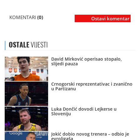
KOMENTARI
(0)
Ostavi komentar
OSTALE
VIJESTI
David Mirković operisao stopalo,
slijedi pauza
Crnogorski reprezentativac i zvanično
u Partizanu
Luka Dončić dovodi Lejkerse u
Sloveniju
Jokić dobio novog trenera – odbio je
evroligaša