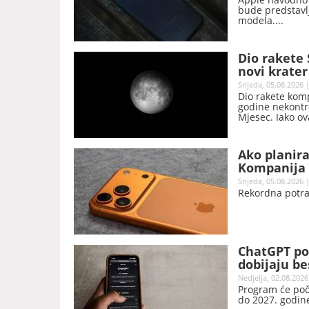
bude predstavl
modela.
Dio rakete
novi krater
Srijeda, 05.08.2026 
Dio rakete komp
godine nekontr
Mjesec. Iako ov
naučnici očekuj
novi krater.
Ako planira
Kompanija 
Srijeda, 05.08.2026 
Rekordna potra
ChatGPT po
dobijaju be
Nedjelja, 02.08.2026
Program će poče
do 2027. godin