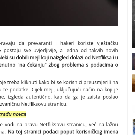
ravaju da prevaranti i hakeri koriste vještačku
je postaju sve uvjerljivije, a jedna od takvih novih
Neki su dobili mejl koji naizgled dolazi od Netfliksa i u
trenutno "na čekanju" zbog problema s podacima o
e treba kliknuti kako bi se korisnici preusmjerili na
te podatke. Cijeli mejl, uključujući način na koji je
, izgleda autentično, kao da ga je zaista poslao
a zvaničnu Netfliksovu stranicu.
 krađu novca
 vodi na pravu Netfliksovu stranicu, već na lažnu
lna.
Na toj stranici podaci poput korisničkog imena