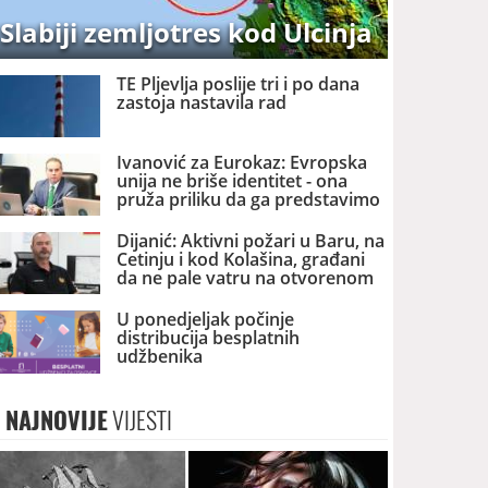
Slabiji zemljotres kod Ulcinja
TE Pljevlja poslije tri i po dana
zastoja nastavila rad
Ivanović za Eurokaz: Evropska
unija ne briše identitet - ona
pruža priliku da ga predstavimo
Evropi i svijetu
Dijanić: Aktivni požari u Baru, na
Cetinju i kod Kolašina, građani
da ne pale vatru na otvorenom
U ponedjeljak počinje
distribucija besplatnih
udžbenika
NAJNOVIJE
VIJESTI