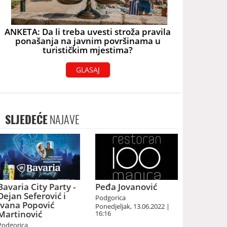
ANKETA: Da li treba uvesti stroža pravila
ponašanja na javnim površinama u
turističkim mjestima?
GLASAJ
SLJEDEĆE
NAJAVE
Bavaria City Party -
Peđa Jovanović
Dejan Seferović i
Podgorica
Ivana Popović
Ponedjeljak, 13.06.2022 |
Martinović
16:16
Podgorica