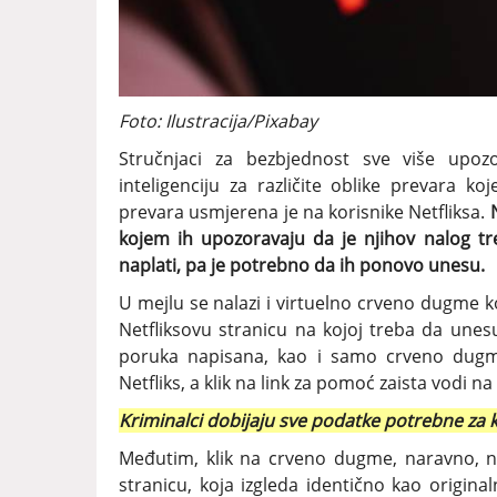
Foto: Ilustracija/Pixabay
Stručnjaci za bezbjednost sve više upozo
inteligenciju za različite oblike prevara ko
prevara usmjerena je na korisnike Netfliksa.
kojem ih upozoravaju da je njihov nalog 
naplati, pa je potrebno da ih ponovo unesu.
U mejlu se nalazi i virtuelno crveno dugme koj
Netfliksovu stranicu na kojoj treba da unesu 
poruka napisana, kao i samo crveno dugme
Netfliks, a klik na link za pomoć zaista vodi n
Kriminalci dobijaju sve podatke potrebne za
Međutim, klik na crveno dugme, naravno, ne
stranicu, koja izgleda identično kao origina