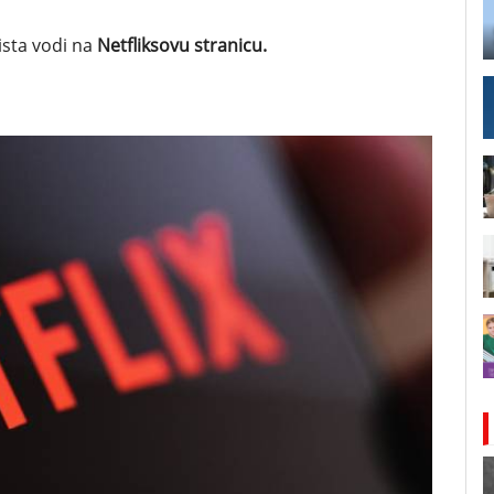
aista vodi na
Netfliksovu stranicu.