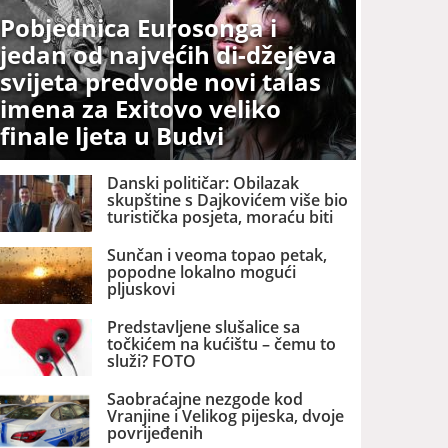
Pobjednica Eurosonga i
jedan od najvećih di-džejeva
svijeta predvode novi talas
imena za Exitovo veliko
finale ljeta u Budvi
Danski političar: Obilazak
skupštine s Dajkovićem više bio
turistička posjeta, moraću biti
pažljiviji kome ću biti vodič
Sunčan i veoma topao petak,
popodne lokalno mogući
pljuskovi
Predstavljene slušalice sa
točkićem na kućištu – čemu to
služi? FOTO
Saobraćajne nezgode kod
Vranjine i Velikog pijeska, dvoje
povrijeđenih