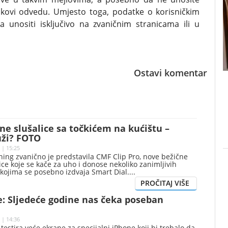
nkovi odvedu. Umjesto toga, podatke o korisničkim
 unositi isključivo na zvaničnim stranicama ili u
Ostavi komentar
ne slušalice sa točkićem na kućištu –
uži? FOTO
 | 15:25
ing zvanično je predstavila CMF Clip Pro, nove bežične
lice koje se kače za uho i donose nekoliko zanimljivih
kojima se posebno izdvaja Smart Dial.
e: Sljedeće godine nas čeka poseban
 | 14:36
estira veće ekrane za specijalni iPhone koji bi trebalo da