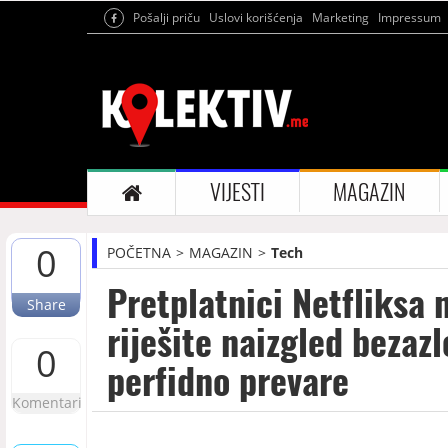
Pošalji priču
Uslovi korišćenja
Marketing
Impressum
VIJESTI
MAGAZIN
0
POČETNA
MAGAZIN
Tech
Pretplatnici Netfliksa 
Share
riješite naizgled bezaz
0
perfidno prevare
Komentari