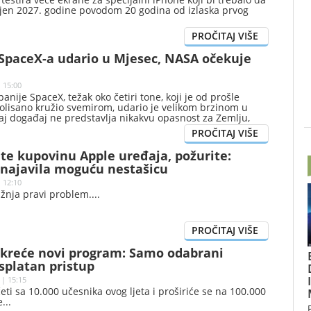
jen 2027. godine povodom 20 godina od izlaska prvog
 SpaceX-a udario u Mjesec, NASA očekuje
| 15:00
anije SpaceX, težak oko četiri tone, koji je od prošle
olisano kružio svemirom, udario je velikom brzinom u
aj događaj ne predstavlja nikakvu opasnost za Zemlju,
u da je na površini Zemljinog prirodnog satelita nastao
te kupovinu Apple uređaja, požurite:
najavila moguću nestašicu
| 12:10
žnja pravi problem.
kreće novi program: Samo odabrani
splatan pristup
 | 15:15
ti sa 10.000 učesnika ovog ljeta i proširiće se na 100.000
e