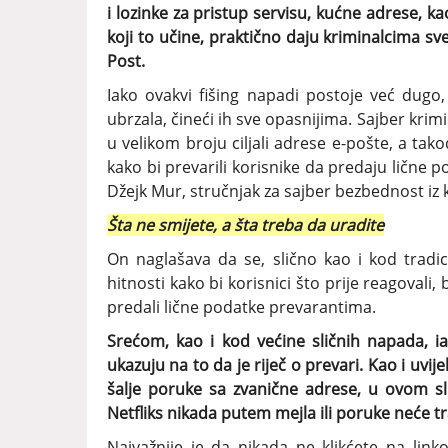
i lozinke za pristup servisu, kućne adrese, ka
koji to učine, praktično daju kriminalcima s
Post.
Iako ovakvi fišing napadi postoje već dugo, 
ubrzala, čineći ih sve opasnijima. Sajber krimi
u velikom broju ciljali adrese e-pošte, a tak
kako bi prevarili korisnike da predaju lične p
Džejk Mur, stručnjak za sajber bezbednost iz
Šta ne smijete, a šta treba da uradite
On naglašava da se, slično kao i kod tradic
hitnosti kako bi korisnici što prije reagovali,
predali lične podatke prevarantima.
Srećom, kao i kod većine sličnih napada, iak
ukazuju na to da je riječ o prevari. Kao i uvij
šalje poruke sa zvanične adrese, u ovom sl
Netfliks nikada putem mejla ili poruke neće t
Najvažnije je da nikada ne klikćete na li