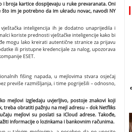
o i broja kartice dospijevaju u ruke prevaranata. Oni
ve što im je potrebno da im ukradu novac, navodi NY
vještačka inteligencija ih je dodatno unaprijedila i
nalci koriste prednosti vještačke inteligencije kako bi
ođe mogu lako kreirati autentične stranice za prijavu
odatke ili pristupne kredencijale za nalog, upozorava
 kompanije ESET.
ionalnih fišing napada, u mejlovima stvara osjećaj
 bez previše razmišljanja, i time pogriješili – odnosno,
o mejlovi izgledaju uvjerljivo, postoje znakovi koji
ek, treba obratiti pažnju na mejl adresu – dok Netfliks
učaju mejlovi su poslati sa iCloud adrese. Takođe,
ražiti informacije o lozinkama i bankovnim računima.
nkove u takvim mejlovima, a posebno da ne unosite