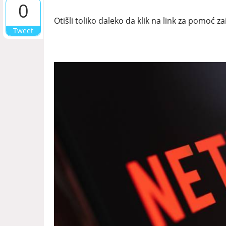
0
Otišli toliko daleko da klik na link za pomoć z
Tweet