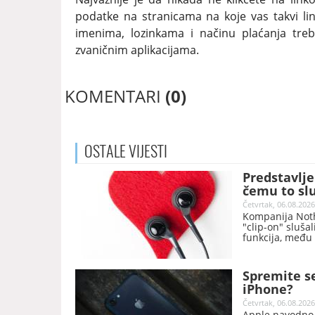
podatke na stranicama na koje vas takvi li
imenima, lozinkama i načinu plaćanja treba
zvaničnim aplikacijama.
KOMENTARI
(0)
OSTALE
VIJESTI
Predstavlje
čemu to sl
Četvrtak, 06.08.2026
Kompanija Noth
"clip-on" sluša
funkcija, među 
Spremite s
iPhone?
Četvrtak, 06.08.2026
Apple navodno t