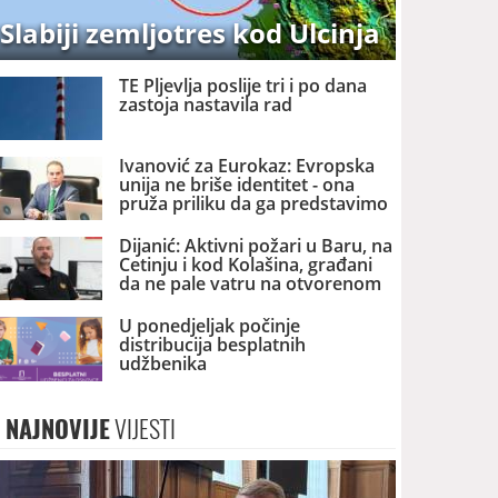
Slabiji zemljotres kod Ulcinja
TE Pljevlja poslije tri i po dana
zastoja nastavila rad
Ivanović za Eurokaz: Evropska
unija ne briše identitet - ona
pruža priliku da ga predstavimo
Evropi i svijetu
Dijanić: Aktivni požari u Baru, na
Cetinju i kod Kolašina, građani
da ne pale vatru na otvorenom
U ponedjeljak počinje
distribucija besplatnih
udžbenika
NAJNOVIJE
VIJESTI