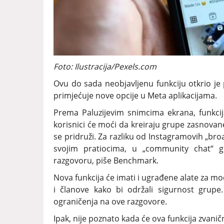
Foto: Ilustracija/Pexels.com
Ovu do sada neobjavljenu funkciju otkrio j
primjećuje nove opcije u Meta aplikacijama.
Prema Paluzijevim snimcima ekrana, funkcij
korisnici će moći da kreiraju grupe zasnov
se pridruži. Za razliku od Instagramovih „br
svojim pratiocima, u „community chat“ g
razgovoru, piše Benchmark.
Nova funkcija će imati i ugrađene alate za mo
i članove kako bi održali sigurnost grupe
ograničenja na ove razgovore.
Ipak, nije poznato kada će ova funkcija zvaničn