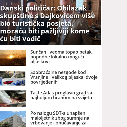
Danski političar: Obilazak
skupštine s Dajkovićem više
bio turistička posjeta,
moraću biti pažljiviji kome
ću biti vodič
Sunčan i veoma topao petak,
popodne lokalno mogući
pljuskovi
Saobraćajne nezgode kod
Vranjine i Velikog pijeska, dvoje
povrijeđenih
Taste Atlas proglasio grad sa
najboljom hranom na svijetu
Po nalogu SDT-a uhapšen
maloljetnik zbog sumnje na
vrbovanje i obučavanje za