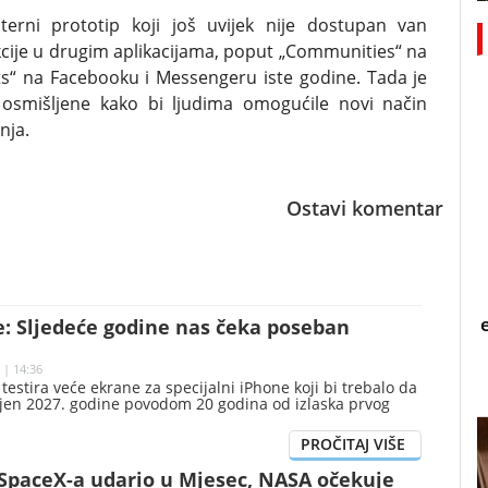
terni prototip koji još uvijek nije dostupan van
nkcije u drugim aplikacijama, poput „Communities“ na
“ na Facebooku i Messengeru iste godine. Tada je
 osmišljene kako bi ljudima omogućile novi način
nja.
Ostavi komentar
e: Sljedeće godine nas čeka poseban
 | 14:36
estira veće ekrane za specijalni iPhone koji bi trebalo da
jen 2027. godine povodom 20 godina od izlaska prvog
 SpaceX-a udario u Mjesec, NASA očekuje