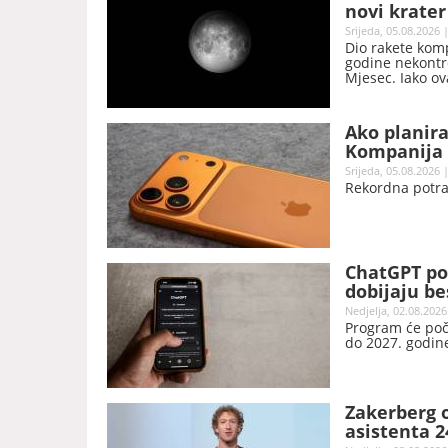
novi krater
Srijeda, 05.08.2026 
Dio rakete komp
godine nekontr
Mjesec. Iako ov
naučnici očekuj
novi krater.
Ako planira
Kompanija 
Srijeda, 05.08.2026 
Rekordna potra
ChatGPT po
dobijaju be
Nedjelja, 02.08.2026
Program će poče
do 2027. godin
Zakerberg o
asistenta 