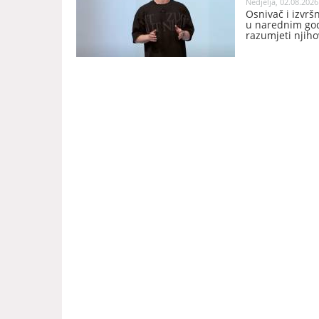
Nedjelja, 02.08.2026
Osnivač i izvrš
u narednim godi
razumjeti njiho