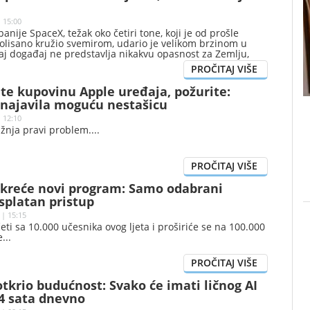
| 15:00
anije SpaceX, težak oko četiri tone, koji je od prošle
olisano kružio svemirom, udario je velikom brzinom u
aj događaj ne predstavlja nikakvu opasnost za Zemlju,
u da je na površini Zemljinog prirodnog satelita nastao
te kupovinu Apple uređaja, požurite:
najavila moguću nestašicu
| 12:10
žnja pravi problem.
kreće novi program: Samo odabrani
splatan pristup
 | 15:15
ti sa 10.000 učesnika ovog ljeta i proširiće se na 100.000
e
tkrio budućnost: Svako će imati ličnog AI
24 sata dnevno