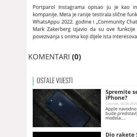
Portparol Instagrama opisao ju je kao in
kompanije. Meta je ranije testirala slične fu
WhatsAppu 2022. godine i „Community Chats
Mark Zakerberg izjavio da su ove funkcije
povezivanja s onima koji dijele ista interesova
KOMENTARI
(0)
OSTALE
VIJESTI
Spremite s
iPhone?
Četvrtak, 06.08.2026
Apple navodno t
bude predstavl
modela.
Dio rakete