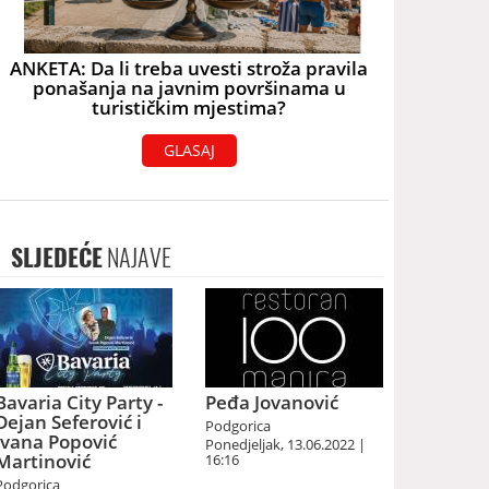
ANKETA: Da li treba uvesti stroža pravila
ponašanja na javnim površinama u
turističkim mjestima?
GLASAJ
SLJEDEĆE
NAJAVE
Bavaria City Party -
Peđa Jovanović
Dejan Seferović i
Podgorica
Ivana Popović
Ponedjeljak, 13.06.2022 |
Martinović
16:16
Podgorica