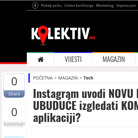
Pošalji priču
Uslovi korišćenja
Marketing
Impressum
VIJESTI
MAGAZIN
0
POČETNA
MAGAZIN
Tech
Instagram uvodi NOVU 
Share
UBUDUĆE izgledati KO
0
aplikaciji?
Komentari