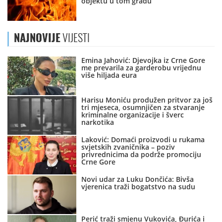
objektu u tom gradu
NAJNOVIJE
VIJESTI
Emina Jahović: Djevojka iz Crne Gore
me prevarila za garderobu vrijednu
više hiljada eura
Harisu Moniću produžen pritvor za još
tri mjeseca, osumnjičen za stvaranje
kriminalne organizacije i šverc
narkotika
Laković: Domaći proizvodi u rukama
svjetskih zvaničnika – poziv
privrednicima da podrže promociju
Crne Gore
Novi udar za Luku Dončića: Bivša
vjerenica traži bogatstvo na sudu
Perić traži smjenu Vukovića, Đurića i