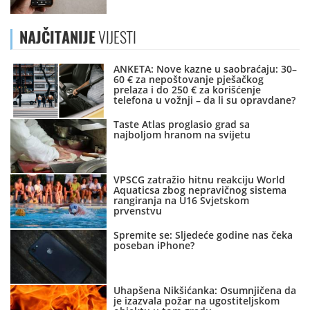
NAJČITANIJE
VIJESTI
ANKETA: Nove kazne u saobraćaju: 30–
60 € za nepoštovanje pješačkog
prelaza i do 250 € za korišćenje
telefona u vožnji – da li su opravdane?
Taste Atlas proglasio grad sa
najboljom hranom na svijetu
VPSCG zatražio hitnu reakciju World
Aquaticsa zbog nepravičnog sistema
rangiranja na U16 Svjetskom
prvenstvu
Spremite se: Sljedeće godine nas čeka
poseban iPhone?
Uhapšena Nikšićanka: Osumnjičena da
je izazvala požar na ugostiteljskom