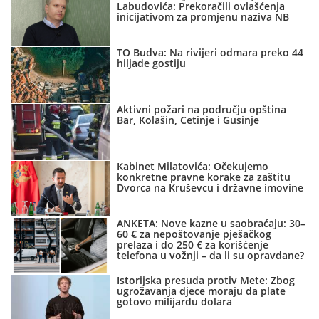
Labudovića: Prekoračili ovlašćenja
inicijativom za promjenu naziva NB
TO Budva: Na rivijeri odmara preko 44
hiljade gostiju
Aktivni požari na području opština
Bar, Kolašin, Cetinje i Gusinje
Kabinet Milatovića: Očekujemo
konkretne pravne korake za zaštitu
Dvorca na Kruševcu i državne imovine
ANKETA: Nove kazne u saobraćaju: 30–
60 € za nepoštovanje pješačkog
prelaza i do 250 € za korišćenje
telefona u vožnji – da li su opravdane?
Istorijska presuda protiv Mete: Zbog
ugrožavanja djece moraju da plate
gotovo milijardu dolara