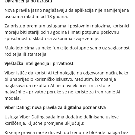
Ograničenja po uzrastu
Nova pravila jasno naglašavaju da aplikacija nije namijenjena
osobama mlađim od 13 godina.
Za pristup premium uslugama i poslovnim nalozima, korisnici
moraju biti stariji od 18 godina i imati potpunu poslovnu
sposobnost u skladu sa zakonima svoje zemlje.
Maloljetnicima su neke funkcije dostupne samo uz saglasnost
roditelja ili staratelja.
Vještačka inteligencija i privatnost
Viber ističe da koristi AI tehnologije na odgovoran način, kako
bi unaprijedio korisničko iskustvo. Međutim, kompanija
naglašava da rezultati AI nisu uvijek precizni, i što je
najvažnije - privatne poruke se ne koriste za treniranje AI
modela.
Viber Dating: nova pravila za digitalna poznanstva
Usluga Viber Dating sada ima dodatno definisane uslove
korišćenja. Ključne promjene uključuju:
Kršenje pravila može dovesti do trenutne blokade naloga bez