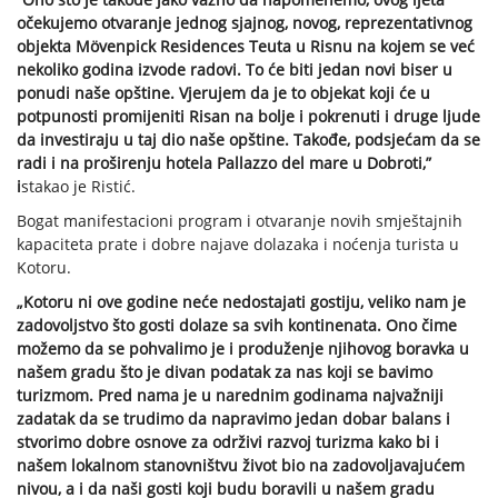
očekujemo otvaranje jednog sjajnog, novog, reprezentativnog
objekta Mövenpick Residences Teuta u Risnu na kojem se već
nekoliko godina izvode radovi. To će biti jedan novi biser u
ponudi naše opštine. Vjerujem da je to objekat koji će u
potpunosti promijeniti Risan na bolje i pokrenuti i druge ljude
da investiraju u taj dio naše opštine. Takođe, podsjećam da se
radi i na proširenju hotela Pallazzo del mare u Dobroti,”
i
stakao je Ristić.
Bogat manifestacioni program i otvaranje novih smještajnih
kapaciteta prate i dobre najave dolazaka i noćenja turista u
Kotoru.
„Kotoru ni ove godine neće nedostajati gostiju, veliko nam je
zadovoljstvo što gosti dolaze sa svih kontinenata. Ono čime
možemo da se pohvalimo je i produženje njihovog boravka u
našem gradu što je divan podatak za nas koji se bavimo
turizmom. Pred nama je u narednim godinama najvažniji
zadatak da se trudimo da napravimo jedan dobar balans i
stvorimo dobre osnove za održivi razvoj turizma kako bi i
našem lokalnom stanovništvu život bio na zadovoljavajućem
nivou, a i da naši gosti koji budu boravili u našem gradu