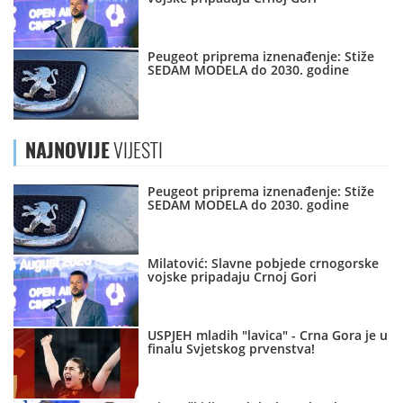
Peugeot priprema iznenađenje: Stiže
SEDAM MODELA do 2030. godine
NAJNOVIJE
VIJESTI
Peugeot priprema iznenađenje: Stiže
SEDAM MODELA do 2030. godine
Milatović: Slavne pobjede crnogorske
vojske pripadaju Crnoj Gori
USPJEH mladih "lavica" - Crna Gora je u
finalu Svjetskog prvenstva!