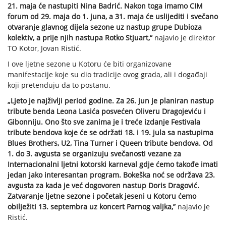
21. maja će nastupiti Nina Badrić. Nakon toga imamo CIM
forum od 29. maja do 1. juna, a 31. maja će uslijediti i svečano
otvaranje glavnog dijela sezone uz nastup grupe Dubioza
kolektiv, a prije njih nastupa Rotko Stjuart,“
najavio je direktor
TO Kotor, Jovan Ristić.
I ove ljetne sezone u Kotoru će biti organizovane
manifestacije koje su dio tradicije ovog grada, ali i događaji
koji pretenduju da to postanu.
„Ljeto je najživlji period godine. Za 26. jun je planiran nastup
tribute benda Leona Lasića posvećen Oliveru Dragojeviću i
Gibonniju. Ono što sve zanima je i treće izdanje Festivala
tribute bendova koje će se održati 18. i 19. jula sa nastupima
Blues Brothers, U2, Tina Turner i Queen tribute bendova. Od
1. do 3. avgusta se organizuju svečanosti vezane za
Internacionalni ljetni kotorski karneval gdje ćemo takođe imati
jedan jako interesantan program. Bokeška noć se održava 23.
avgusta za kada je već dogovoren nastup Doris Dragović.
Zatvaranje ljetne sezone i početak jeseni u Kotoru ćemo
obilježiti 13. septembra uz koncert Parnog valjka,”
najavio je
Ristić.