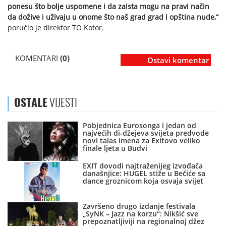
ponesu što bolje uspomene i da zaista mogu na pravi način
da dožive i uživaju u onome što naš grad grad i opština nude,“
poručio je direktor TO Kotor.
KOMENTARI
(0)
Ostavi komentar
OSTALE
VIJESTI
Pobjednica Eurosonga i jedan od
najvećih di-džejeva svijeta predvode
novi talas imena za Exitovo veliko
finale ljeta u Budvi
EXIT dovodi najtraženijeg izvođača
današnjice: HUGEL stiže u Bečiće sa
dance groznicom koja osvaja svijet
Završeno drugo izdanje festivala
„SyNK – Jazz na korzu“: Nikšić sve
prepoznatljiviji na regionalnoj džez