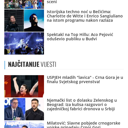
sceni
Istorijska techno noć u Bečićima:
Charlotte de Witte i Enrico Sangiuliano
na istom programu nakon razlaza
Spektakl na Top Hillu: Aco Pejović
oduševio publiku u Budvi
NAJČITANIJE
VIJESTI
USPJEH mladih "lavica" - Crna Gora je u
finalu Svjetskog prvenstva!
Njemački list o dolasku Zelenskog u
Beograd: Iza kulisa razgovori o
zajedničkoj fabrici dronova u Srbiji
Milatović: Slavne pobjede crnogorske
vojske pripadaju Crnoj Gori