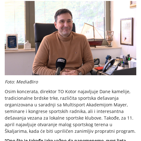
Foto: MediaBiro
Osim koncerata, direktor TO Kotor najavljuje Dane kamelije,
tradicionalne brdske trke, različita sportska dešavanja
organizovana u saradnji sa Multisport Akademijom Mayer,
seminare i kongrese sportskih radnika, ali i interesantna
dešavanja vezana za lokalne sportske klubove. Takođe, za 11.
april najavljuje otvaranje malog sportskog terena u
Škaljarima, kada će biti upriličen zanimljiv propratni program.
“Ono što je takođe jako važno da napomenemo, ovog ljeta