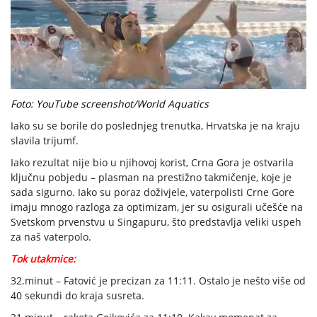
Foto: YouTube screenshot/World Aquatics
Iako su se borile do poslednjeg trenutka, Hrvatska je na kraju
slavila trijumf.
Iako rezultat nije bio u njihovoj korist, Crna Gora je ostvarila
ključnu pobjedu – plasman na prestižno takmičenje, koje je
sada sigurno. Iako su poraz doživjele, vaterpolisti Crne Gore
imaju mnogo razloga za optimizam, jer su osigurali učešće na
Svetskom prvenstvu u Singapuru, što predstavlja veliki uspeh
za naš vaterpolo.
Tok utakmice:
32.minut – Fatović je precizan za 11:11. Ostalo je nešto više od
40 sekundi do kraja susreta.