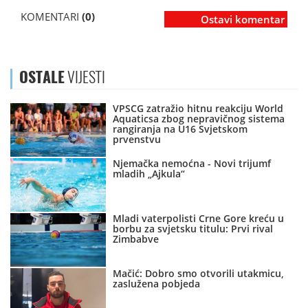
KOMENTARI
(0)
Ostavi komentar
OSTALE
VIJESTI
VPSCG zatražio hitnu reakciju World
Aquaticsa zbog nepravičnog sistema
rangiranja na U16 Svjetskom
prvenstvu
Njemačka nemoćna - Novi trijumf
mladih „Ajkula“
Mladi vaterpolisti Crne Gore kreću u
borbu za svjetsku titulu: Prvi rival
Zimbabve
Mačić: Dobro smo otvorili utakmicu,
zaslužena pobjeda