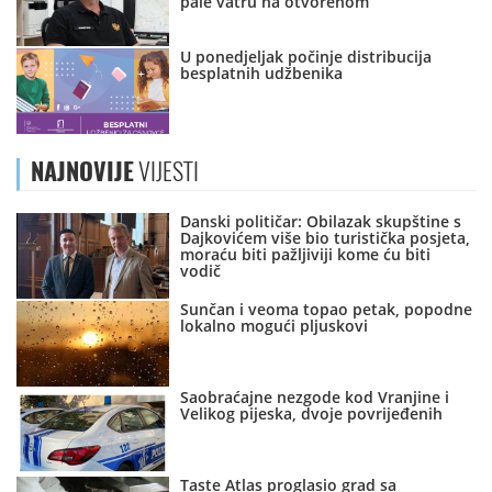
pale vatru na otvorenom
U ponedjeljak počinje distribucija
besplatnih udžbenika
NAJNOVIJE
VIJESTI
Danski političar: Obilazak skupštine s
Dajkovićem više bio turistička posjeta,
moraću biti pažljiviji kome ću biti
vodič
Sunčan i veoma topao petak, popodne
lokalno mogući pljuskovi
Saobraćajne nezgode kod Vranjine i
Velikog pijeska, dvoje povrijeđenih
Taste Atlas proglasio grad sa