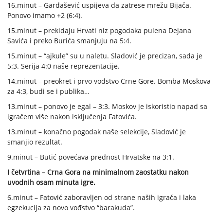
16.minut – Gardašević uspijeva da zatrese mrežu Bijača.
Ponovo imamo +2 (6:4).
15.minut – prekidaju Hrvati niz pogodaka pulena Dejana
Savića i preko Burića smanjuju na 5:4.
15.minut – “ajkule” su u naletu. Sladović je precizan, sada je
5:3. Serija 4:0 naše reprezentacije.
14.minut – preokret i prvo vođstvo Crne Gore. Bomba Moskova
za 4:3, budi se i publika…
13.minut – ponovo je egal – 3:3. Moskov je iskoristio napad sa
igračem više nakon isključenja Fatovića.
13.minut – konačno pogodak naše selekcije, Sladović je
smanjio rezultat.
9.minut – Butić povećava prednost Hrvatske na 3:1.
I četvrtina – Crna Gora na minimalnom zaostatku nakon
uvodnih osam minuta igre.
6.minut – Fatović zaboravljen od strane naših igrača i laka
egzekucija za novo vođstvo “barakuda”.