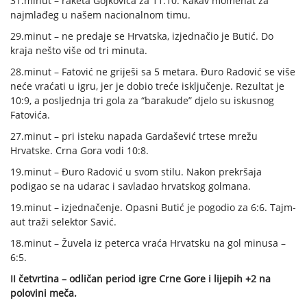
31.minut – raketa Gojkovića za 11:10. Kakav momenat za
najmlađeg u našem nacionalnom timu.
29.minut – ne predaje se Hrvatska, izjednačio je Butić. Do
kraja nešto više od tri minuta.
28.minut – Fatović ne griješi sa 5 metara. Đuro Radović se više
neće vraćati u igru, jer je dobio treće isključenje. Rezultat je
10:9, a posljednja tri gola za “barakude” djelo su iskusnog
Fatovića.
27.minut – pri isteku napada Gardašević trtese mrežu
Hrvatske. Crna Gora vodi 10:8.
19.minut – Đuro Radović u svom stilu. Nakon prekršaja
podigao se na udarac i savladao hrvatskog golmana.
19.minut – izjednačenje. Opasni Butić je pogodio za 6:6. Tajm-
aut traži selektor Savić.
18.minut – Žuvela iz peterca vraća Hrvatsku na gol minusa –
6:5.
II četvrtina – odličan period igre Crne Gore i lijepih +2 na
polovini meča.