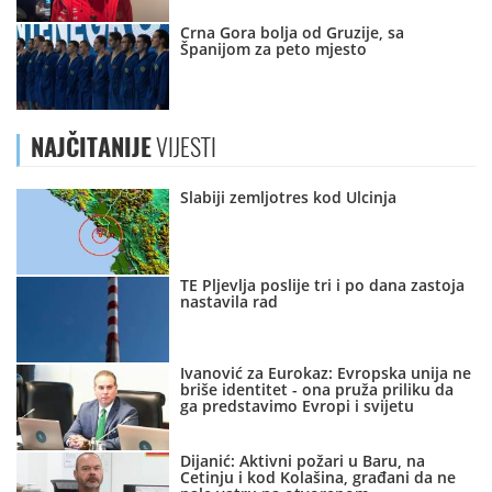
Crna Gora bolja od Gruzije, sa
Španijom za peto mjesto
NAJČITANIJE
VIJESTI
Slabiji zemljotres kod Ulcinja
TE Pljevlja poslije tri i po dana zastoja
nastavila rad
Ivanović za Eurokaz: Evropska unija ne
briše identitet - ona pruža priliku da
ga predstavimo Evropi i svijetu
Dijanić: Aktivni požari u Baru, na
Cetinju i kod Kolašina, građani da ne