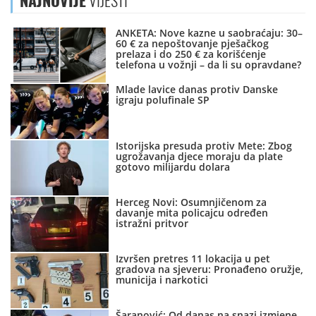
NAJNOVIJE
VIJESTI
ANKETA: Nove kazne u saobraćaju: 30–
60 € za nepoštovanje pješačkog
prelaza i do 250 € za korišćenje
telefona u vožnji – da li su opravdane?
Mlade lavice danas protiv Danske
igraju polufinale SP
Istorijska presuda protiv Mete: Zbog
ugrožavanja djece moraju da plate
gotovo milijardu dolara
Herceg Novi: Osumnjičenom za
davanje mita policajcu određen
istražni pritvor
Izvršen pretres 11 lokacija u pet
gradova na sjeveru: Pronađeno oružje,
municija i narkotici
Šaranović: Od danas na snazi izmjene