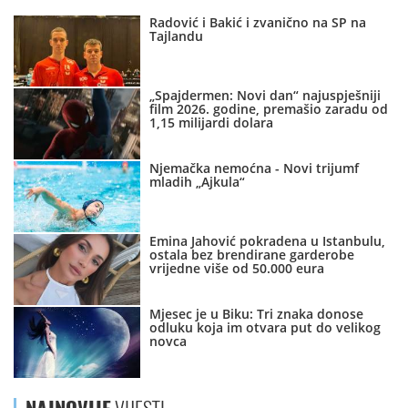
Radović i Bakić i zvanično na SP na
Tajlandu
„Spajdermen: Novi dan“ najuspješniji
film 2026. godine, premašio zaradu od
1,15 milijardi dolara
Njemačka nemoćna - Novi trijumf
mladih „Ajkula“
Emina Jahović pokradena u Istanbulu,
ostala bez brendirane garderobe
vrijedne više od 50.000 eura
Mjesec je u Biku: Tri znaka donose
odluku koja im otvara put do velikog
novca