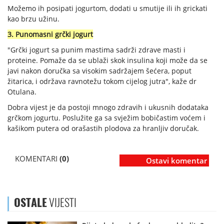
Možemo ih posipati jogurtom, dodati u smutije ili ih grickati
kao brzu užinu.
3. Punomasni grčki jogurt
"Grčki jogurt sa punim mastima sadrži zdrave masti i
proteine. Pomaže da se ublaži skok insulina koji može da se
javi nakon doručka sa visokim sadržajem šećera, poput
žitarica, i održava ravnotežu tokom cijelog jutra", kaže dr
Otulana.
Dobra vijest je da postoji mnogo zdravih i ukusnih dodataka
grčkom jogurtu. Poslužite ga sa svježim bobičastim voćem i
kašikom putera od orašastih plodova za hranljiv doručak.
KOMENTARI
(0)
Ostavi komentar
OSTALE
VIJESTI