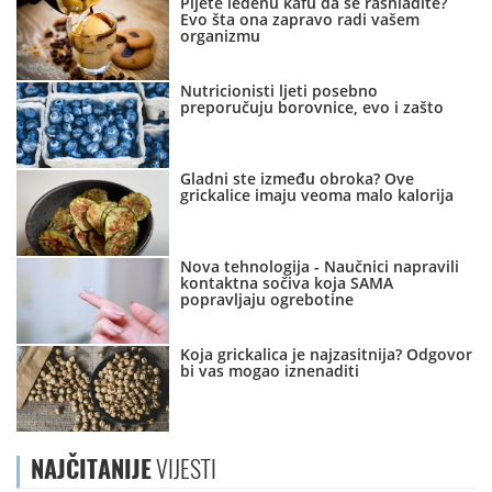
Pijete ledenu kafu da se rashladite?
Evo šta ona zapravo radi vašem
organizmu
Nutricionisti ljeti posebno
preporučuju borovnice, evo i zašto
Gladni ste između obroka? Ove
grickalice imaju veoma malo kalorija
Nova tehnologija - Naučnici napravili
kontaktna sočiva koja SAMA
popravljaju ogrebotine
Koja grickalica je najzasitnija? Odgovor
bi vas mogao iznenaditi
NAJČITANIJE
VIJESTI