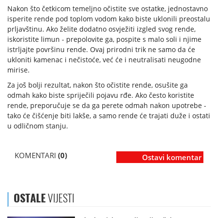
Nakon što četkicom temeljno očistite sve ostatke, jednostavno
isperite rende pod toplom vodom kako biste uklonili preostalu
prljavštinu. Ako želite dodatno osvježiti izgled svog rende,
iskoristite limun - prepolovite ga, pospite s malo soli i njime
istrljajte površinu rende. Ovaj prirodni trik ne samo da će
ukloniti kamenac i nečistoće, već će i neutralisati neugodne
mirise.
Za još bolji rezultat, nakon što očistite rende, osušite ga
odmah kako biste spriječili pojavu rđe. Ako često koristite
rende, preporučuje se da ga perete odmah nakon upotrebe -
tako će čišćenje biti lakše, a samo rende će trajati duže i ostati
u odličnom stanju.
KOMENTARI
(0)
Ostavi komentar
OSTALE
VIJESTI