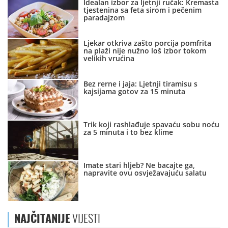
Idealan izbor za ljetnji ručak: Kremasta
tjestenina sa feta sirom i pečenim
paradajzom
Ljekar otkriva zašto porcija pomfrita
na plaži nije nužno loš izbor tokom
velikih vrućina
Bez rerne i jaja: Ljetnji tiramisu s
kajsijama gotov za 15 minuta
Trik koji rashlađuje spavaću sobu noću
za 5 minuta i to bez klime
Imate stari hljeb? Ne bacajte ga,
napravite ovu osvježavajuću salatu
NAJČITANIJE
VIJESTI