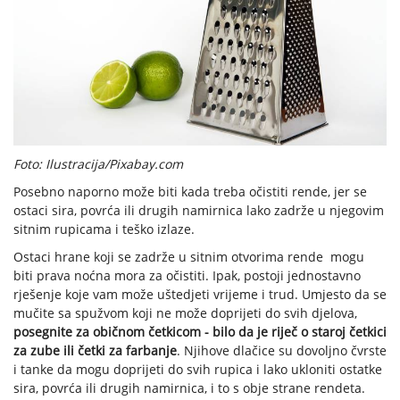
Foto: Ilustracija/Pixabay.com
Posebno naporno može biti kada treba očistiti rende, jer se
ostaci sira, povrća ili drugih namirnica lako zadrže u njegovim
sitnim rupicama i teško izlaze.
Ostaci hrane koji se zadrže u sitnim otvorima rende mogu
biti prava noćna mora za očistiti. Ipak, postoji jednostavno
rješenje koje vam može uštedjeti vrijeme i trud. Umjesto da se
mučite sa spužvom koji ne može doprijeti do svih djelova,
posegnite za običnom četkicom - bilo da je riječ o staroj četkici
za zube ili četki za farbanje
. Njihove dlačice su dovoljno čvrste
i tanke da mogu doprijeti do svih rupica i lako ukloniti ostatke
sira, povrća ili drugih namirnica, i to s obje strane rendeta.