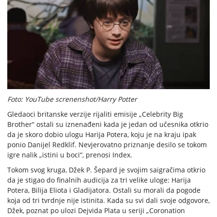
Foto: YouTube screnenshot/Harry Potter
Gledaoci britanske verzije rijaliti emisije „Celebrity Big
Brother“ ostali su iznenađeni kada je jedan od učesnika otkrio
da je skoro dobio ulogu Harija Potera, koju je na kraju ipak
ponio Danijel Redklif. Nevjerovatno priznanje desilo se tokom
igre nalik „istini u boci“, prenosi Index.
Tokom svog kruga, Džek P. Šepard je svojim saigračima otkrio
da je stigao do finalnih audicija za tri velike uloge: Harija
Potera, Bilija Eliota i Gladijatora. Ostali su morali da pogode
koja od tri tvrdnje nije istinita. Kada su svi dali svoje odgovore,
Džek, poznat po ulozi Dejvida Plata u seriji „Coronation