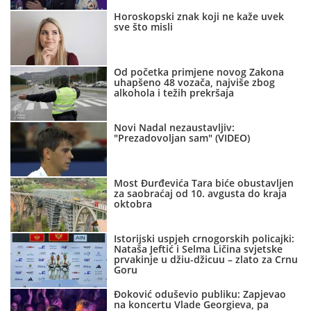
Horoskopski znak koji ne kaže uvek
sve što misli
Od početka primjene novog Zakona
uhapšeno 48 vozača, najviše zbog
alkohola i težih prekršaja
Novi Nadal nezaustavljiv:
"Prezadovoljan sam" (VIDEO)
Most Đurđevića Tara biće obustavljen
za saobraćaj od 10. avgusta do kraja
oktobra
Istorijski uspjeh crnogorskih policajki:
Nataša Jeftić i Selma Ličina svjetske
prvakinje u džiu-džicuu – zlato za Crnu
Goru
Đoković oduševio publiku: Zapjevao
na koncertu Vlade Georgieva, pa