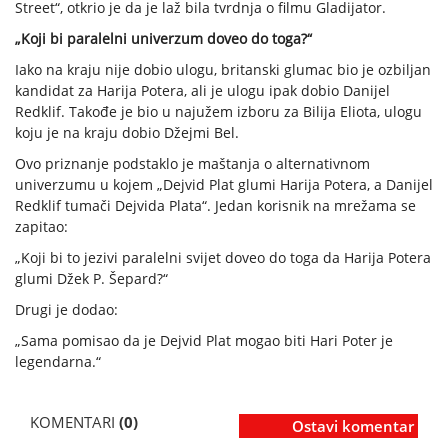
Street“, otkrio je da je laž bila tvrdnja o filmu Gladijator.
„Koji bi paralelni univerzum doveo do toga?“
Iako na kraju nije dobio ulogu, britanski glumac bio je ozbiljan
kandidat za Harija Potera, ali je ulogu ipak dobio Danijel
Redklif. Takođe je bio u najužem izboru za Bilija Eliota, ulogu
koju je na kraju dobio Džejmi Bel.
Ovo priznanje podstaklo je maštanja o alternativnom
univerzumu u kojem „Dejvid Plat glumi Harija Potera, a Danijel
Redklif tumači Dejvida Plata“. Jedan korisnik na mrežama se
zapitao:
„Koji bi to jezivi paralelni svijet doveo do toga da Harija Potera
glumi Džek P. Šepard?“
Drugi je dodao:
„Sama pomisao da je Dejvid Plat mogao biti Hari Poter je
legendarna.“
KOMENTARI
(0)
Ostavi komentar