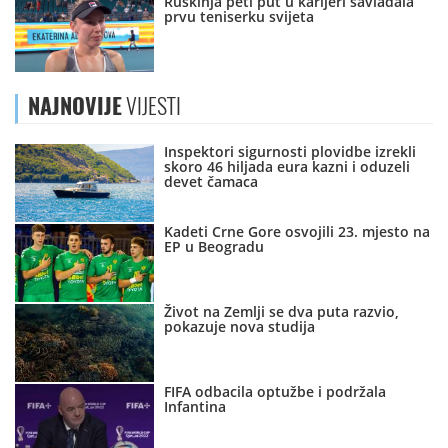
Ruskinja peti put u karijeri savladala
prvu teniserku svijeta
NAJNOVIJE
VIJESTI
Inspektori sigurnosti plovidbe izrekli
skoro 46 hiljada eura kazni i oduzeli
devet čamaca
Kadeti Crne Gore osvojili 23. mjesto na
EP u Beogradu
Život na Zemlji se dva puta razvio,
pokazuje nova studija
FIFA odbacila optužbe i podržala
Infantina