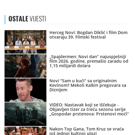
OSTALE
VIJESTI
Herceg Novi: Bogdan Diklić i film Dom
otvaraju 39. Filmski festival
„Spajdermen: Novi dan“ najuspješniji
film 2026. godine, premašio zaradu od
1,15 milijardi dolara
Novi "Sam u kući" sa originalnim
Kevinom? Mekoli Kalkin pregovara sa
Diznijem
VIDEO: Nastavak koji se iščekuje -
Objavljen tizer za treću sezonu serije
„Gospodar prstenova: Prstenovi moći“
Nakon Top Gana, Tom Kruz se vraća
još jednoj kultnoj ulozi