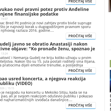
vukao novi pravni potez protiv Anđeline
i njene finansijske podatke
| 15:07
ac Bred Pit podnio je novi zahtjev protiv bivše supruge
, što je najnoviji korak u dugogodišnjem pravnom sporu
d njihovog razlaza 2016. godine.
delj javno se obratio Anastasiji nakon
ivne objave: "Ko pronađe ženu, spoznao je
o"
 13:24
atović i Nemanja Gudelj ne kriju koliko uživaju u prvim
eljstva. Nakon što su 15. jula postali roditelji sina Ilijana,
a pratiocima dijeli emotivne trenutke, a posljednja
a na društvenim mrežama posebno je privukla pažnju.
 pao usred koncerta, a njegova reakcija
ubliku (VIDEO)
026 | 15:15
o je nezgodu na koncertu u Meksiko Sitiju, kada se na
i pao, ali je svojom reakcijom oduševio publiku i pokazao
od najharizmatičnijih izvođača današnjice.