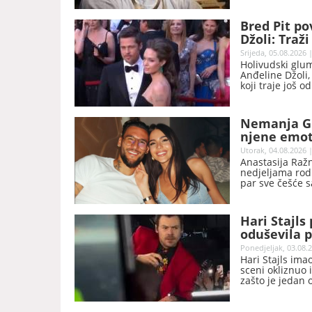
Bred Pit po
Džoli: Traž
Srijeda, 05.08.2026 
Holivudski glum
Anđeline Džoli
koji traje još o
Nemanja Gu
njene emot
šta je dobr
Utorak, 04.08.2026 |
Anastasija Ražn
nedjeljama rodit
par sve češće s
razmjena poruk
Hari Stajls
oduševila p
Ponedjeljak, 03.08.2
Hari Stajls ima
sceni okliznuo 
zašto je jedan 