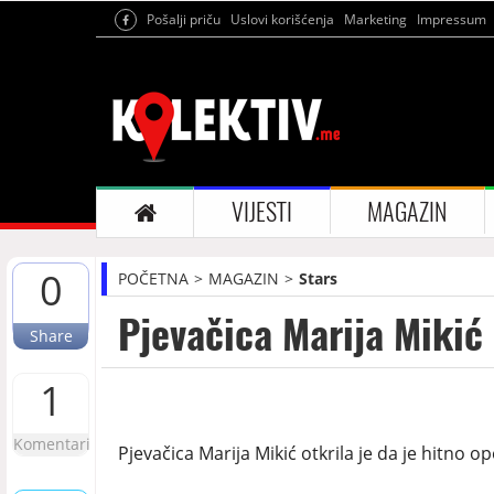
Pošalji priču
Uslovi korišćenja
Marketing
Impressum
VIJESTI
MAGAZIN
0
POČETNA
MAGAZIN
Stars
Pjevačica Marija Miki
Share
1
Komentari
Pjevačica Marija Mikić otkrila je da je hitno o