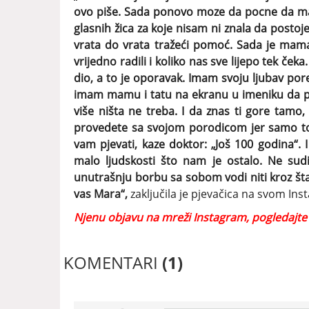
ovo piše. Sada ponovo moze da pocne da mašt
glasnih žica za koje nisam ni znala da posto
vrata do vrata tražeći pomoć. Sada je mama 
vrijedno radili i koliko nas sve lijepo tek ček
dio, a to je oporavak. Imam svoju ljubav pored
imam mamu i tatu na ekranu u imeniku da po
više ništa ne treba. I da znas ti gore tamo
provedete sa svojom porodicom jer samo to 
vam pjevati, kaze doktor: „Još 100 godina“. I
malo ljudskosti što nam je ostalo. Ne sud
unutrašnju borbu sa sobom vodi niti kroz šta 
vas Mara“,
zaključila je pjevačica na svom Ins
Njenu objavu na mreži Instagram, pogledajt
KOMENTARI
(1)