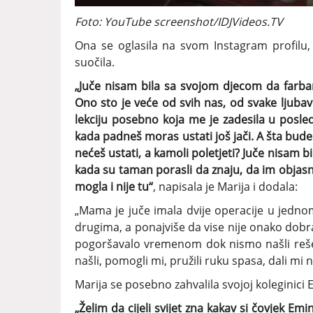
Foto: YouTube screenshot/IDJVideos.TV
Ona se oglasila na svom Instagram profilu
suočila.
„Juče nisam bila sa svojom djecom da farbamo
Ono sto je veće od svih nas, od svake ljubavi
lekciju posebno koja me je zadesila u posle
kada padneš moras ustati još jači. A šta bude
nećeš ustati, a kamoli poletjeti? Juče nisam 
kada su taman porasli da znaju, da im objas
mogla i nije tu“
, napisala je Marija i dodala:
„Mama je juče imala dvije operacije u jednom
drugima, a ponajviše da vise nije onako dobr
pogoršavalo vremenom dok nismo našli rešen
našli, pomogli mi, pružili ruku spasa, dali mi
Marija se posebno zahvalila svojoj koleginici 
„Želim da cijeli svijet zna kakav si čovjek Emi