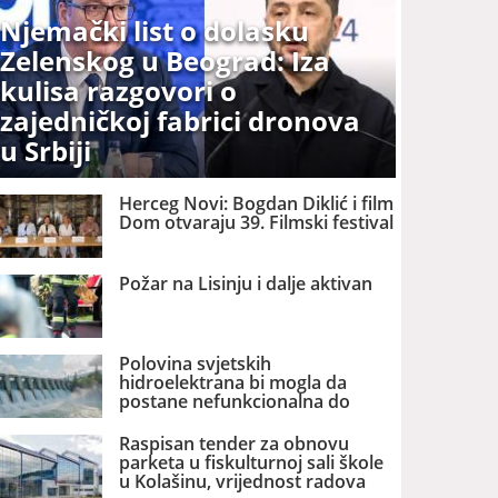
Njemački list o dolasku
Zelenskog u Beograd: Iza
kulisa razgovori o
zajedničkoj fabrici dronova
u Srbiji
Herceg Novi: Bogdan Diklić i film
Dom otvaraju 39. Filmski festival
Požar na Lisinju i dalje aktivan
Polovina svjetskih
hidroelektrana bi mogla da
postane nefunkcionalna do
2060. godine
Raspisan tender za obnovu
parketa u fiskulturnoj sali škole
u Kolašinu, vrijednost radova