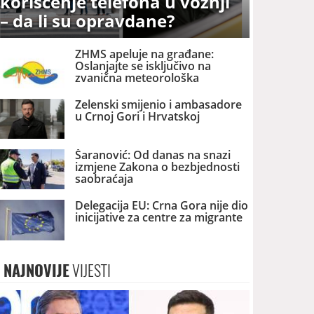
korišćenje telefona u vožnji
– da li su opravdane?
ZHMS apeluje na građane:
Oslanjajte se isključivo na
zvanična meteorološka
upozorenja
Zelenski smijenio i ambasadore
u Crnoj Gori i Hrvatskoj
Šaranović: Od danas na snazi
izmjene Zakona o bezbjednosti
saobraćaja
Delegacija EU: Crna Gora nije dio
inicijative za centre za migrante
NAJNOVIJE
VIJESTI