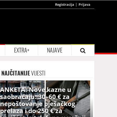
Registracija
Prijava
EXTRA+
NAJAVE
NAJČITANIJE
VIJESTI
ANKETA: Nove kazne u
saobraćaju: 30–60 € za
nepoštovanje pješačkog
prelaza i do 250 € za