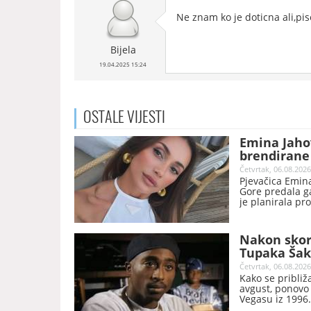
Ne znam ko je doticna ali,pis
Bijela
19.04.2025 15:24
OSTALE
VIJESTI
Emina Jahov
brendirane 
Četvrtak, 06.08.2026
Pjevačica Emina
Gore predala ga
je planirala pr
Nakon skor
Tupaka Šaku
Četvrtak, 06.08.2026
Kako se približ
avgust, ponovo 
Vegasu iz 1996.