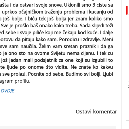
a i da ostvari svoje snove. Uklonili smo 3 ciste sa
je uprkos očajničkom traženju problema i kucanju od
još bolje. I biću tek još bolja jer znam koliko smo
a. Sve je prošlo baš onako kako treba. Sada slijedi teži
 sebe i svoje piliće koji me čekaju kod kuće. I dalje
zovu da pitaju kako sam. Porodicu i zdravlje. Meni
, sve sam naučila. Želim vam sretan praznik i da ga
je ono sto na ovome Svijetu nema cijenu. I tek cu
 još jedan mali podsjetnik za one koji su izgubili to
ite ljude po onome što vidite. Ne znate ko kakvu
sve prolazi. Pocnite od sebe. Budimo svi bolji. Ljubi
tagram profilu.
e
OVDJE
Ostavi komentar