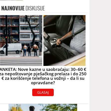
skoro 40.000 eura
NAJNOVIJE
DISKUSIJE
ANKETA: Nove kazne u saobraćaju: 30–60 €
za nepoštovanje pješačkog prelaza i do 250
€ za korišćenje telefona u vožnji – da li su
opravdane?
GLASAJ