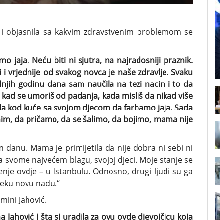
, i objasnila sa kakvim zdravstvenim problemom se
 jaja. Neću biti ni sjutra, na najradosniji praznik.
 i vrjednije od svakog novca je naše zdravlje. Svaku
dnjih godinu dana sam naučila na tezi nacin i to da
 kad se umoriš od padanja, kada misliš da nikad više
bila kod kuće sa svojom djecom da farbamo jaja. Sada
nim, da pričamo, da se šalimo, da bojimo, mama nije
 danu. Mama je primijetila da nije dobra ni sebi ni
a svome najvećem blagu, svojoj djeci. Moje stanje se
je ovdje – u Istanbulu. Odnosno, drugi ljudi su ga
 neku novu nadu.“
Emini Jahović.
na Jahović i šta si uradila za ovu ovde djevojčicu koja