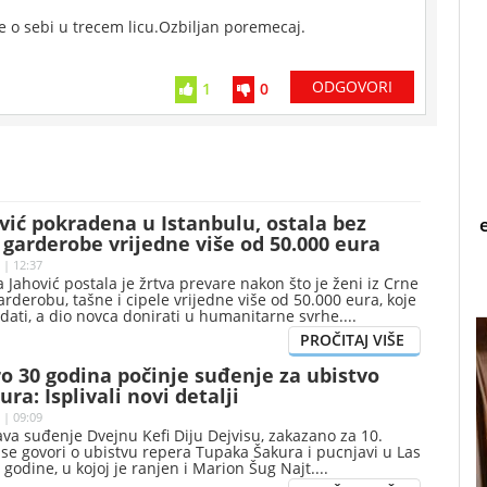
e o sebi u trecem licu.Ozbiljan poremecaj.
ODGOVORI
1
0
ić pokradena u Istanbulu, ostala bez
garderobe vrijedne više od 50.000 eura
 | 12:37
 Jahović postala je žrtva prevare nakon što je ženi iz Crne
rderobu, tašne i cipele vrijedne više od 50.000 eura, koje
odati, a dio novca donirati u humanitarne svrhe.
o 30 godina počinje suđenje za ubistvo
ra: Isplivali novi detalji
 | 09:09
ava suđenje Dvejnu Kefi Diju Dejvisu, zakazano za 10.
se govori o ubistvu repera Tupaka Šakura i pucnjavi u Las
 godine, u kojoj je ranjen i Marion Šug Najt.