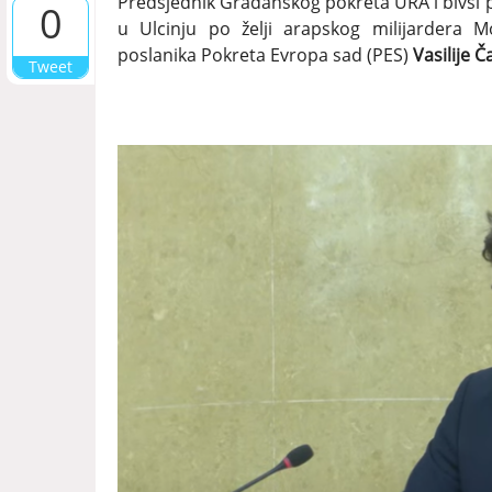
Predsjednik Građanskog pokreta URA i bivši 
0
u Ulcinju po želji arapskog milijardera 
poslanika Pokreta Evropa sad (PES)
Vasilije
Č
Tweet