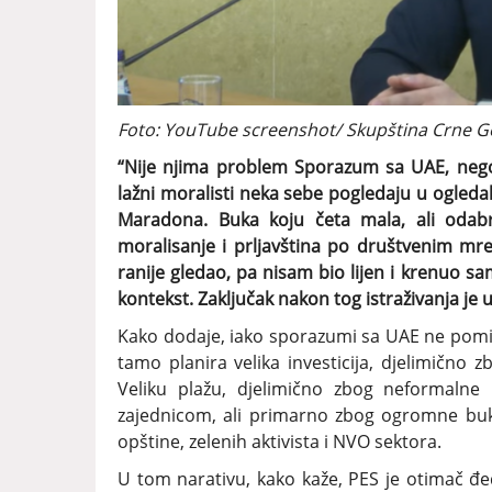
Foto: YouTube screenshot/ Skupština Crne G
“Nije njima problem Sporazum sa UAE, nego t
lažni moralisti neka sebe pogledaju u ogledalo
Maradona. Buka koju četa mala, ali odabr
moralisanje i prljavština po društvenim mr
ranije gledao, pa nisam bio lijen i krenuo sam
kontekst. Zaključak nakon tog istraživanja je 
Kako dodaje, iako sporazumi sa UAE ne pominj
tamo planira velika investicija, djelimično 
Veliku plažu, djelimično zbog neformalne
zajednicom, ali primarno zbog ogromne buk
opštine, zelenih aktivista i NVO sektora.
U tom narativu, kako kaže, PES je otimač đedo