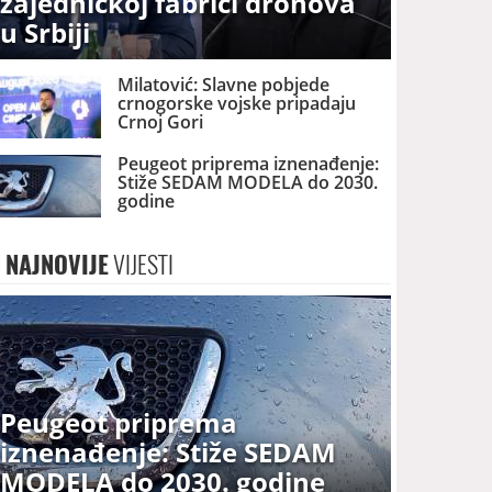
zajedničkoj fabrici dronova
u Srbiji
Milatović: Slavne pobjede
crnogorske vojske pripadaju
Crnoj Gori
Peugeot priprema iznenađenje:
Stiže SEDAM MODELA do 2030.
godine
NAJNOVIJE
VIJESTI
Peugeot priprema
iznenađenje: Stiže SEDAM
MODELA do 2030. godine