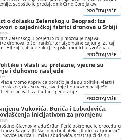
mlje, saopštio je predsjednik Crne Gore Jakov
st o dolasku Zelenskog u Beograd: Iza
ovori o zajedničkoj fabrici dronova u Srbiji
19:28
ira Zelenskog u posjetu Srbiji možda je najava
ike dronova, piše Frankfurter algemajne cajtung. Za taj
ofer Hil koji opisuje kako je srpska municija izvožena u
olitike i vlasti su prolazne, vječne su
inje i duhovno nasljeđe
13:57
Vlade Momo Koprivica poručio je da su politike, vlasti i
prolazne, dok su vjera, svetinje i duhovno nasljeđe
e treba sačuvati za buduće generacije.
 smjenu Vukovića, Đurića i Labudovića:
 ovlašćenja inicijativom za promjenu
13:03
upštine Glavnog grada Srđan Perić pokrenuo je proceduru
članova Savjeta JU Narodna biblioteka „Radosav Ljumović“
, Novice Đurića i Emila Labudovića, smatrajući da su
ja ovlašćenja pokretanjem inicijative za promjenu naziva