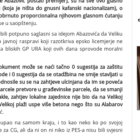
e Abazović postao premijer), su na sve ovo glasno
 (koja je ništa do gnusni kafanski nacionalizam), o
je obrnuto proporcionalna njihovom glasnom ćutanju
 se u saopštenju.
i bili potpuno saglasni sa idejom Abazovića da Veliku
 javnoj raspravi koji razotkriva epsko licemjerje ne
ista bliskih GP URA koji ovih dana sprovode moralni
dokument može se naći tačno 0 sugestija za zaštitu
ode i 0 sugestija da se otadžbina ne smije stavljati u
dnosile su se na zahtjeve ulcinjana da im se poveća
arcele pretvore u građevinske parcele, da se smanji
le, zahtjev lokalne zajednice nije bio da na Velikoj
Velikoj plaži uspe više betona nego što su Alabarov
ć.
e upao na samom kraju, i to kao neko ko po svojoj
 za CG, ali da ni on ni niko iz PES-a nisu bili svjesni