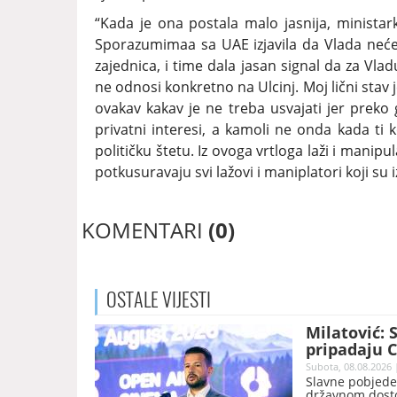
“Kada je ona postala malo jasnija, ministar
Sporazumimaa sa UAE izjavila da Vlada neće p
zajednica, i time dala jasan signal da za Vlad
ne odnosi konkretno na Ulcinj. Moj lični stav je
ovakav kakav je ne treba usvajati jer preko g
privatni interesi, a kamoli ne onda kada ti
političku štetu. Iz ovoga vrtloga laži i manipu
potkusuravaju svi lažovi i maniplatori koji su izv
KOMENTARI
(0)
OSTALE
VIJESTI
Milatović: 
pripadaju C
Subota, 08.08.2026 
Slavne pobjede 
državnom dosto