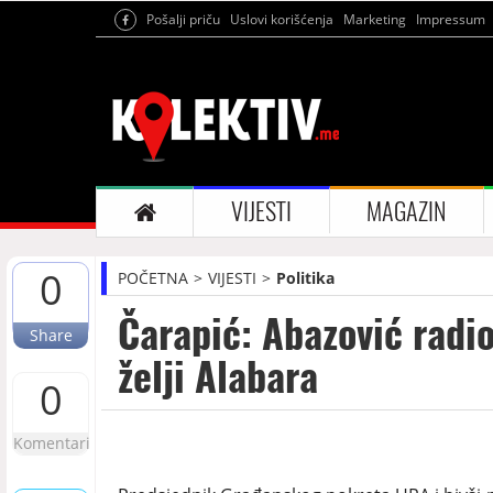
Pošalji priču
Uslovi korišćenja
Marketing
Impressum
VIJESTI
MAGAZIN
0
POČETNA
VIJESTI
Politika
Čarapić: Abazović radio
Share
želji Alabara
0
Komentari