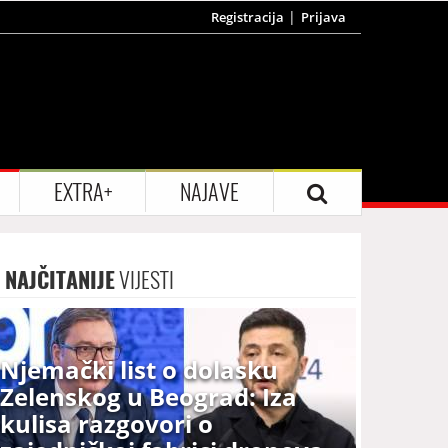
Registracija
Prijava
EXTRA+
NAJAVE
NAJČITANIJE
VIJESTI
Njemački list o dolasku
Zelenskog u Beograd: Iza
kulisa razgovori o