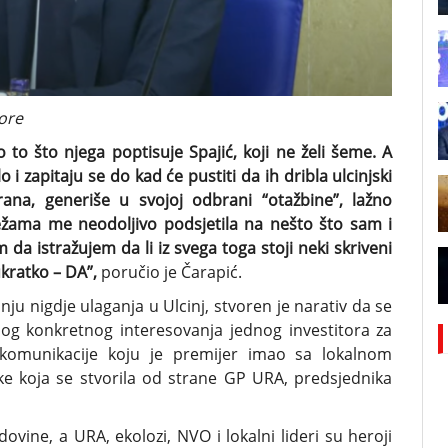
ore
o što njega poptisuje Spajić, koji ne želi šeme. A
 i zapitaju se do kad će pustiti da ih dribla ulcinjski
ana, generiše u svojoj odbrani “otažbine”, lažno
ežama me neodoljivo podsjetila na nešto što sam i
 da istražujem da li iz svega toga stoji neki skriveni
ukratko – DA”,
poručio je Čarapić.
u nigdje ulaganja u Ulcinj, stvoren je narativ da se
zbog konkretnog interesovanja jednog investitora za
 komunikacije koju je premijer imao sa lokalnom
e koja se stvorila od strane GP URA, predsjednika
vine, a URA, ekolozi, NVO i lokalni lideri su heroji