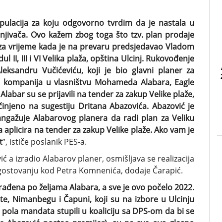
nipulacija za koju odgovorno tvrdim da je nastala u
njivača. Ovo kažem zbog toga što tzv. plan prodaje
 za vrijeme kada je na prevaru predsjedavao Vladom
 II, III i VI Velika plaža, opština Ulcinj. Rukovođenje
eksandru Vučićeviću, koji je bio glavni planer za
ala kompanija u vlasništvu Mohameda Alabara, Eagle
Alabar su se prijavili na tender za zakup Velike plaže,
injeno na sugestiju Dritana Abazovića. Abazović je
angažuje Alabarovog planera da radi plan za Veliku
 aplicira na tender za zakup Velike plaže. Ako vam je
t
”, ističe poslanik PES-a.
 a izradio Alabarov planer, osmišljava se realizacija
u gostovanju kod Petra Komnenića, dodaje Čarapić.
ađena po željama Alabara, a sve je ovo počelo 2022.
te, Nimanbegu i Čapuni, koji su na izbore u Ulcinju
 pola mandata stupili u koaliciju sa DPS-om da bi se