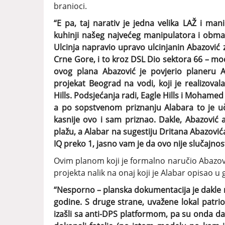
branioci.
“E pa, taj narativ je jedna velika LAŽ i ma
kuhinji našeg najvećeg manipulatora i obma
Ulcinja napravio upravo ulcinjanin Abazović
Crne Gore, i to kroz DSL Dio sektora 66 – modul
ovog plana Abazović je povjerio planeru Al
projekat Beograd na vodi, koji je realizov
Hills. Podsjećanja radi, Eagle Hills i Mohamed 
a po sopstvenom priznanju Alabara to je uč
kasnije ovo i sam priznao. Dakle, Abazović 
plažu, a Alabar na sugestiju Dritana Abazovića
IQ preko 1, jasno vam je da ovo nije slučajnos
Ovim planom koji je formalno naručio Abazović
projekta nalik na onaj koji je Alabar opisao 
“Nesporno – planska dokumentacija je dakle r
godine. S druge strane, uvažene lokal patrio
izašli sa anti-DPS platformom, pa su onda da