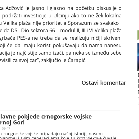
ka Adžović je jasno i glasno na početku diskusije o
održati investicije u Ulcinju ako to ne želi lokalna
u Velika plaža nije prioritet a Sporazum se svakako i
 da DSL Dio sektora 66 – modul II, III i VI Velika plaža
rbače PES-a ne treba da se realizuju ničiji skriveni
 koji će da imaju korist pokušavaju da nama nanesu
lacija je najčistije samo izaći, pa neka se između sebe
isili za svoj ćar”, zaključio je Čarapić.
Ostavi komentar
Slavne pobjede crnogorske vojske
rnoj Gori
| 09:47
crnogorske vojske pripadaju našoj istoriji, našem
janstvu i svim generacijama koje su kroz vjekove čuvale