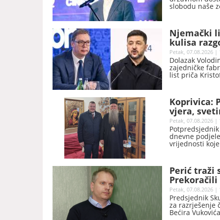
slobodu naše ze
Milatović.
Njemački li
kulisa razg
Petak, 07.08.2026 | 
Dolazak Volodim
zajedničke fabr
list priča Krist
Ukrajinu.
Koprivica: P
vjera, svet
Petak, 07.08.2026 | 
Potpredsjednik 
dnevne podjele 
vrijednosti koj
Perić traži
Prekoračili
naziva NB
Petak, 07.08.2026 | 
Predsjednik Sk
za razrješenje 
Bećira Vukovića
prekoračili svo