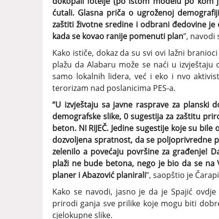
dokopali fotelje (po istom modelu po kom j
ćutali. Glasna priča o ugroženoj demografiji
zaštiti životne sredine i odbrani đedovine 
kada se kovao ranije pomenuti plan
”, navodi
Kako ističe, dokaz da su svi ovi lažni branioc
plažu da Alabaru može se naći u izvještaju o
samo lokalnih lidera, već i eko i nvo aktiv
terorizam nad poslanicima PES-a.
“U izvještaju sa javne rasprave za planski 
demografske slike, 0 sugestija za zaštitu prir
beton. NI RIJEČ. Jedine sugestije koje su bile
o
dozvoljena spratnost, da se poljoprivredne p
zelenilo a povećaju površine za građenje! Dak
plaži ne bude betona, nego je bio da se na 
planer i Abazović planirali
”, saopštio je Čarapi
Kako se navodi, jasno je da je Spajić ovdj
prirodi ganja sve prilike koje mogu biti dobre
cjelokupne slike.