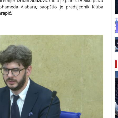
premijer
Dritan
Abazović
radio je plan za Veliku plažu
Mohameda Alabara, saopštio je predsjednik Kluba
arapić
.