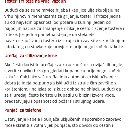
Tosteri i friteze na vrući vazduh
Budući da se suhe mrvice hljeba i kapljice ulja skupljaju na
vrhu njihovih mehanizama za grijanje, tosteri i friteze jedna
su od najvećih opasnosti od požara u kuhinji. Jedan od
najboljih načina za smanjenje rizika je često čišćenje tostera i
friteze. Još jedna pametna ideja je da steknete
naviku isključivanja tostera iz struje čim završite s korištenjem
i dodate ga u stavke koje provjerite prije nego izađete iz kuće.
Uređaji za stilizovanje kose
Ako često koristite uređaje za kosu kao što su uvijači ili pegle,
stvorite naviku brzo pregledati kupaonicu prije nego izađete
iz kuće. Čak i ako vaš uređaj ima automatsko isključivanje,
dobra je ideja potpuno ga isključiti iz struje čim završite s
korištenjem, i ne izlazite iz kuće dok se ne ohladi. Budući da
se ti uređaji često koriste u kupatilu u blizini izvora vode,
predstavljaju i opasnost od požara i strujnog udara.
Punjači za telefone
Ostavljanje kabela i punjača uključenih nepotrebno zapravo
može skratiti životni vijek punjača, što dovodi do čestih i