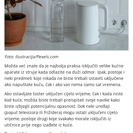
Foto: Ilustracija/Pexels.com
Možda već znate da je najbolja praksa isključiti velike kućne
aparate iz struje kada odlazite na duži odmor. Ipak, postoje i
neki predmeti koje nikada ne biste trebali ostaviti uključene
ako napuštate kuću, čak i ako vas nema samo sat vremena.
Ako ostavljate toster uključen cijelo vrijeme, čak i kada niste
kod kuće, možda biste trebali preispitati svoje navike kako
biste izbjegli potencijalnu opasnost. Dok neki uređaji
(poput televizora ili frižidera) mogu ostati uključeni cijelo
vrijeme, postoje drugi koje svakako morate isključiti iz
utičnice prije nego izađete iz kuće.