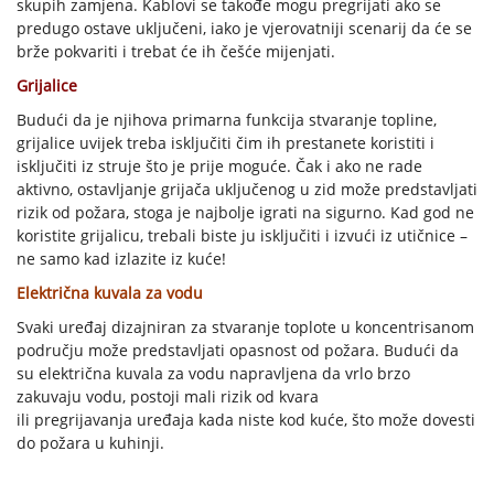
skupih zamjena. Kablovi se takođe mogu pregrijati ako se
predugo ostave uključeni, iako je vjerovatniji scenarij da će se
brže pokvariti i trebat će ih češće mijenjati.
Grijalice
Budući da je njihova primarna funkcija stvaranje topline,
grijalice uvijek treba isključiti čim ih prestanete koristiti i
isključiti iz struje što je prije moguće. Čak i ako ne rade
aktivno, ostavljanje grijača uključenog u zid može predstavljati
rizik od požara, stoga je najbolje igrati na sigurno. Kad god ne
koristite grijalicu, trebali biste ju isključiti i izvući iz utičnice –
ne samo kad izlazite iz kuće!
Električna kuvala za vodu
Svaki uređaj dizajniran za stvaranje toplote u koncentrisanom
području može predstavljati opasnost od požara. Budući da
su električna kuvala za vodu napravljena da vrlo brzo
zakuvaju vodu, postoji mali rizik od kvara
ili pregrijavanja uređaja kada niste kod kuće, što može dovesti
do požara u kuhinji.