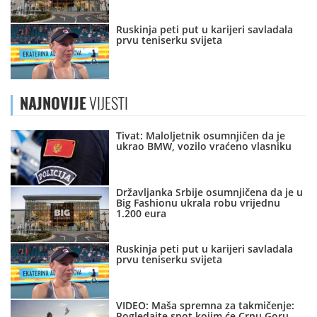
Ruskinja peti put u karijeri savladala
prvu teniserku svijeta
NAJNOVIJE
VIJESTI
Tivat: Maloljetnik osumnjičen da je
ukrao BMW, vozilo vraćeno vlasniku
Državljanka Srbije osumnjičena da je u
Big Fashionu ukrala robu vrijednu
1.200 eura
Ruskinja peti put u karijeri savladala
prvu teniserku svijeta
VIDEO: Maša spremna za takmičenje:
Pogledajte spot kojim će Crnu Goru