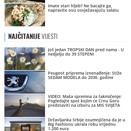
Imate stari hljeb? Ne bacajte ga,
napravite ovu osvježavajuću salatu
NAJČITANIJE
VIJESTI
Još jedan TROPSKI DAN pred nama - U
nedjelju do 39 STEPENI
Peugeot priprema iznenađenje: Stiže
SEDAM MODELA do 2030. godine
VIDEO: Maša spremna za takmičenje:
Pogledajte spot kojim će Crnu Goru
predstaviti na izboru za MIS SVIJETA
Državljanka Srbije osumnjičena da je u
Big Fashionu ukrala robu vrijednu
1.200 eura