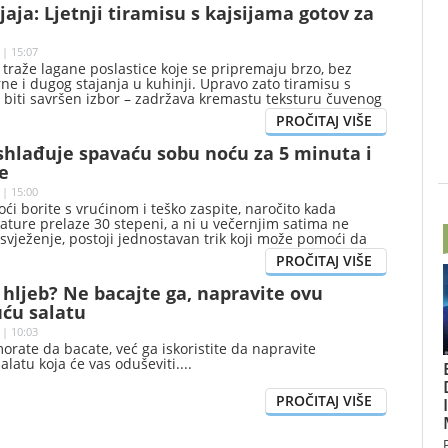
 jaja: Ljetnji tiramisu s kajsijama gotov za
 | 15:07
ni traže lagane poslastice koje se pripremaju brzo, bez
rne i dugog stajanja u kuhinji. Upravo zato tiramisu s
 biti savršen izbor – zadržava kremastu teksturu čuvenog
serta, ali dobija potpuno novo, osvježavajuće lice
dnom od najljepših sezonskih plodova.
ashlađuje spavaću sobu noću za 5 minuta i
e
 | 15:00
ći borite s vrućinom i teško zaspite, naročito kada
ture prelaze 30 stepeni, a ni u večernjim satima ne
vježenje, postoji jednostavan trik koji može pomoći da
aću sobu za svega nekoliko minuta – i to bez dodatnih
 hljeb? Ne bacajte ga, napravite ovu
uću salatu
 | 10:03
morate da bacate, već ga iskoristite da napravite
alatu koja će vas oduševiti.