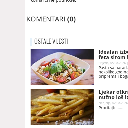
komarci ne podnose.
KOMENTARI
(0)
OSTALE
VIJESTI
Idealan izb
feta sirom
Srijeda, 05.08.2026 
Pasta sa parada
nekoliko godina
priprema i bog
vraćaju.
Ljekar otkr
nužno loš i
Nedjelja, 02.08.2026
Pročitajte...