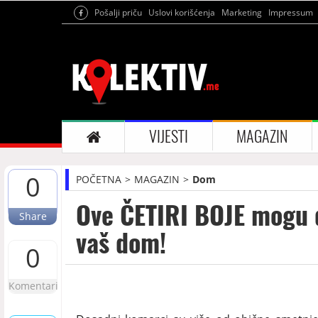
Pošalji priču
Uslovi korišćenja
Marketing
Impressum
VIJESTI
MAGAZIN
0
POČETNA
MAGAZIN
Dom
Ove ČETIRI BOJE mogu
Share
vaš dom!
0
Komentari