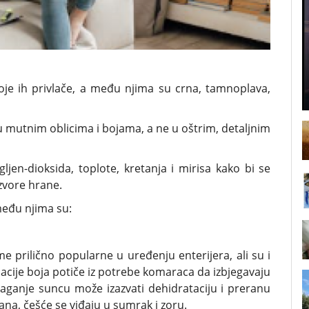
oje ih privlače, a među njima su crna, tamnoplava,
 u mutnim oblicima i bojama, a ne u oštrim, detaljnim
jen-dioksida, toplote, kretanja i mirisa kako bi se
izvore hrane.
među njima su:
e prilično popularne u uređenju enterijera, ali su i
cije boja potiče iz potrebe komaraca da izbjegavaju
laganje suncu može izazvati dehidrataciju i preranu
na, češće se viđaju u sumrak i zoru.