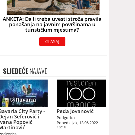
ANKETA: Da li treba uvesti stroža pravila
ponašanja na javnim površinama u
turističkim mjestima?
GLASAJ
SLJEDEĆE
NAJAVE
Bavaria City Party -
Peđa Jovanović
Dejan Seferović i
Podgorica
Ivana Popović
Ponedjeljak, 13.06.2022 |
Martinović
16:16
Podgorica