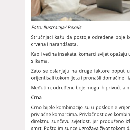
Foto: Ilustracija/ Pexels
Stručnjaci kažu da postoje određene boje k
crvena i narandžasta.
Kao i većina insekata, komarci svijet opažaju
slikama.
Zato se oslanjaju na druge faktore poput ugl
orijentisali tokom ljeta i pronašli domaćine i 
Međutim, određene boje mogu ih privući, a 
Crna
Crno-bijele kombinacije su u poslednje vrijem
privlačne komarcima. Privlačnost ove kombina
direktnu sunčevu svjetlost, jer produženo iz
smrt. Pošto im sunce ugrožava život tokom da