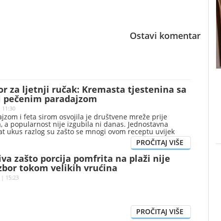
Ostavi komentar
or za ljetnji ručak: Kremasta tjestenina sa
 i pečenim paradajzom
| 11:30
jzom i feta sirom osvojila je društvene mreže prije
, a popularnost nije izgubila ni danas. Jednostavna
at ukus razlog su zašto se mnogi ovom receptu uvijek
iva zašto porcija pomfrita na plaži nije
zbor tokom velikih vrućina
 | 15:23