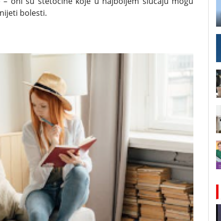
 – oni su štetočine koje u najboljem slučaju mogu
ijeti bolesti.