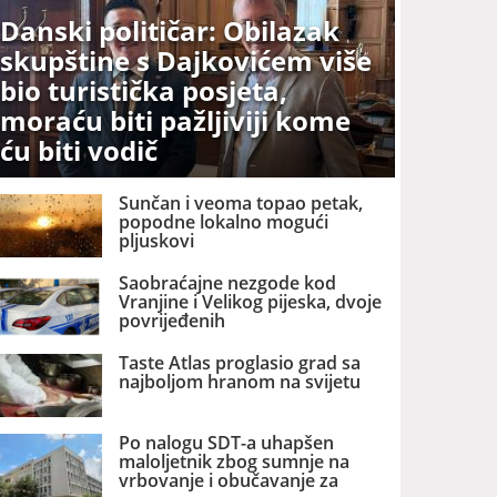
Danski političar: Obilazak
skupštine s Dajkovićem više
bio turistička posjeta,
moraću biti pažljiviji kome
ću biti vodič
Sunčan i veoma topao petak,
popodne lokalno mogući
pljuskovi
Saobraćajne nezgode kod
Vranjine i Velikog pijeska, dvoje
povrijeđenih
Taste Atlas proglasio grad sa
najboljom hranom na svijetu
Po nalogu SDT-a uhapšen
maloljetnik zbog sumnje na
vrbovanje i obučavanje za