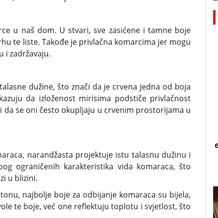
rce u naš dom. U stvari, sve zasićene i tamne boje
vrhu te liste. Takođe je privlačna komarcima jer mogu
u i zadržavaju.
talasne dužine, što znači da je crvena jedna od boja
okazuju da izloženost mirisima podstiče privlačnost
 da se oni često okupljaju u crvenim prostorijama u
raca, narandžasta projektuje istu talasnu dužinu i
bog ograničenih karakteristika vida komaraca, što
 u blizini.
tonu, najbolje boje za odbijanje komaraca su bijela,
ole te boje, već one reflektuju toplotu i svjetlost, što