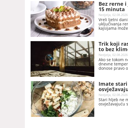
Bez rerne i
15 minuta
Nedjelja, 02.08.2026
Vreli ljetni da
uključivanja re
kajsijama može
italijanskog de
zahvaljujući je
Trik koji r
to bez klim
Nedjelja, 02.08.2026
Ako se tokom no
dnevne tempera
donose pravo os
rashladite spav
troškova.
Imate stari
osvježavaj
Nedjelja, 02.08.2026
Stari hljeb ne 
osvježavajuću s