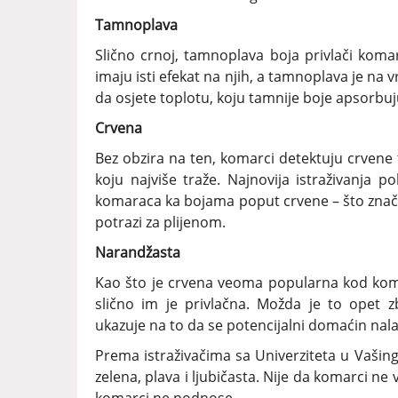
Tamnoplava
Slično crnoj, tamnoplava boja privlači koma
imaju isti efekat na njih, a tamnoplava je na 
da osjete toplotu, koju tamnije boje apsorbuj
Crvena
Bez obzira na ten, komarci detektuju crvene 
koju najviše traže. Najnovija istraživanja p
komaraca ka bojama poput crvene – što znači
potrazi za plijenom.
Narandžasta
Kao što je crvena veoma popularna kod koma
slično im je privlačna. Možda je to opet z
ukazuje na to da se potencijalni domaćin nalazi
Prema istraživačima sa Univerziteta u Vašing
zelena, plava i ljubičasta. Nije da komarci ne v