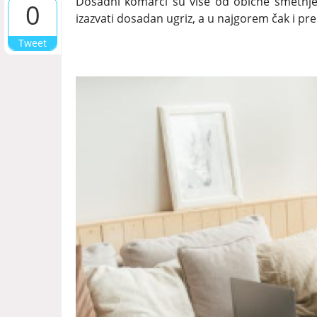
Dosadni komarci su više od obične smetnje
0
izazvati dosadan ugriz, a u najgorem čak i pren
Tweet