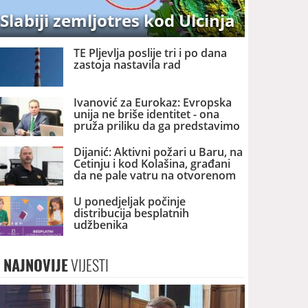
Slabiji zemljotres kod Ulcinja
TE Pljevlja poslije tri i po dana
zastoja nastavila rad
Ivanović za Eurokaz: Evropska
unija ne briše identitet - ona
pruža priliku da ga predstavimo
Evropi i svijetu
Dijanić: Aktivni požari u Baru, na
Cetinju i kod Kolašina, građani
da ne pale vatru na otvorenom
U ponedjeljak počinje
distribucija besplatnih
udžbenika
NAJNOVIJE
VIJESTI