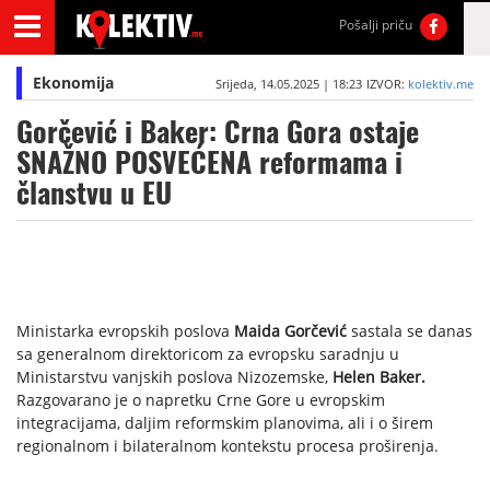
Pošalji priču
Ekonomija
Srijeda, 14.05.2025 | 18:23
IZVOR:
kolektiv.me
Gorčević i Baker: Crna Gora ostaje
SNAŽNO POSVEĆENA reformama i
članstvu u EU
Ministarka evropskih poslova
Maida Gorčević
sastala se danas
sa generalnom direktoricom za evropsku saradnju u
Ministarstvu vanjskih poslova Nizozemske,
Helen Baker.
Razgovarano je o napretku Crne Gore u evropskim
integracijama, daljim reformskim planovima, ali i o širem
regionalnom i bilateralnom kontekstu procesa proširenja.