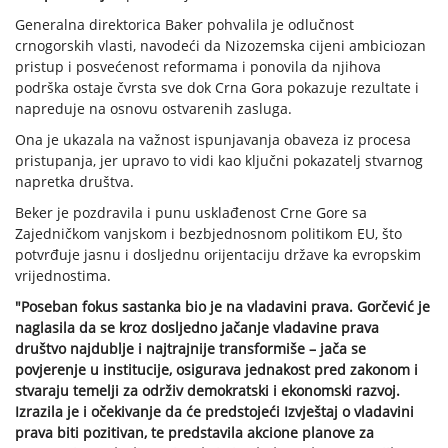
Generalna direktorica Baker pohvalila je odlučnost
crnogorskih vlasti, navodeći da Nizozemska cijeni ambiciozan
pristup i posvećenost reformama i ponovila da njihova
podrška ostaje čvrsta sve dok Crna Gora pokazuje rezultate i
napreduje na osnovu ostvarenih zasluga.
Ona je ukazala na važnost ispunjavanja obaveza iz procesa
pristupanja, jer upravo to vidi kao ključni pokazatelj stvarnog
napretka društva.
Beker je pozdravila i punu usklađenost Crne Gore sa
Zajedničkom vanjskom i bezbjednosnom politikom EU, što
potvrđuje jasnu i dosljednu orijentaciju države ka evropskim
vrijednostima.
"Poseban fokus sastanka bio je na vladavini prava. Gorčević je
naglasila da se kroz dosljedno jačanje vladavine prava
društvo najdublje i najtrajnije transformiše – jača se
povjerenje u institucije, osigurava jednakost pred zakonom i
stvaraju temelji za održiv demokratski i ekonomski razvoj.
Izrazila je i očekivanje da će predstojeći Izvještaj o vladavini
prava biti pozitivan, te predstavila akcione planove za