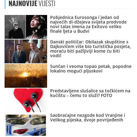
NAJNOVIJE
VIJESTI
Pobjednica Eurosonga i jedan od
najvećih di-džejeva svijeta predvode
novi talas imena za Exitovo veliko
finale ljeta u Budvi
Danski političar: Obilazak skupštine s
Dajkovićem više bio turistička posjeta,
moraću biti pažljiviji kome ću biti
vodič
Sunčan i veoma topao petak, popodne
lokalno mogući pljuskovi
Predstavljene slušalice sa točkićem na
kućištu – čemu to služi? FOTO
Saobraćajne nezgode kod Vranjine i
Velikog pijeska, dvoje povrijeđenih