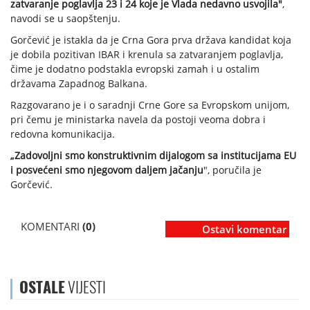
zatvaranje poglavlja 23 i 24 koje je Vlada nedavno usvojila"
,
navodi se u saopštenju.
Gorčević je istakla da je Crna Gora prva država kandidat koja
je dobila pozitivan IBAR i krenula sa zatvaranjem poglavlja,
čime je dodatno podstakla evropski zamah i u ostalim
državama Zapadnog Balkana.
Razgovarano je i o saradnji Crne Gore sa Evropskom unijom,
pri čemu je ministarka navela da postoji veoma dobra i
redovna komunikacija.
„Zadovoljni smo konstruktivnim dijalogom sa institucijama EU
i posvećeni smo njegovom daljem jačanju
", poručila je
Gorčević.
KOMENTARI
(0)
Ostavi komentar
OSTALE
VIJESTI