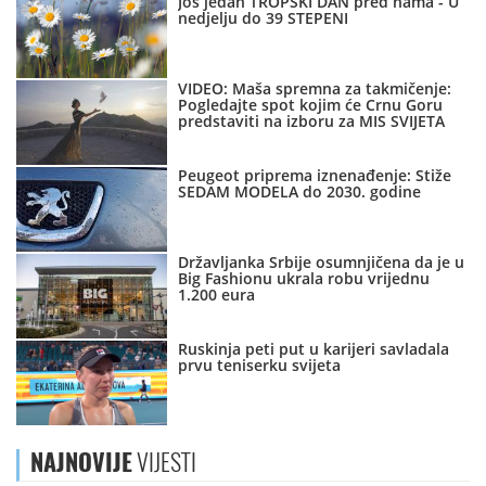
Još jedan TROPSKI DAN pred nama - U
nedjelju do 39 STEPENI
VIDEO: Maša spremna za takmičenje:
Pogledajte spot kojim će Crnu Goru
predstaviti na izboru za MIS SVIJETA
Peugeot priprema iznenađenje: Stiže
SEDAM MODELA do 2030. godine
Državljanka Srbije osumnjičena da je u
Big Fashionu ukrala robu vrijednu
1.200 eura
Ruskinja peti put u karijeri savladala
prvu teniserku svijeta
NAJNOVIJE
VIJESTI