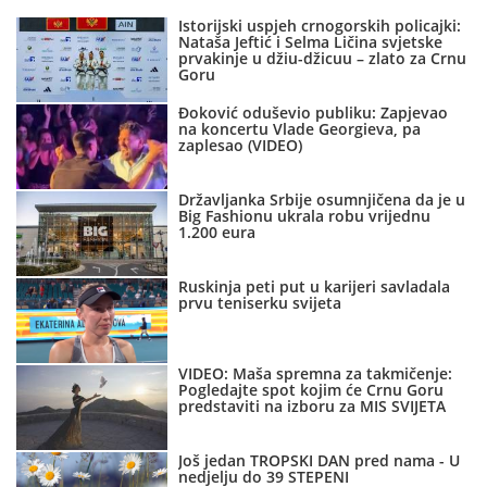
Istorijski uspjeh crnogorskih policajki:
Nataša Jeftić i Selma Ličina svjetske
prvakinje u džiu-džicuu – zlato za Crnu
Goru
Đoković oduševio publiku: Zapjevao
na koncertu Vlade Georgieva, pa
zaplesao (VIDEO)
Državljanka Srbije osumnjičena da je u
Big Fashionu ukrala robu vrijednu
1.200 eura
Ruskinja peti put u karijeri savladala
prvu teniserku svijeta
VIDEO: Maša spremna za takmičenje:
Pogledajte spot kojim će Crnu Goru
predstaviti na izboru za MIS SVIJETA
Još jedan TROPSKI DAN pred nama - U
nedjelju do 39 STEPENI