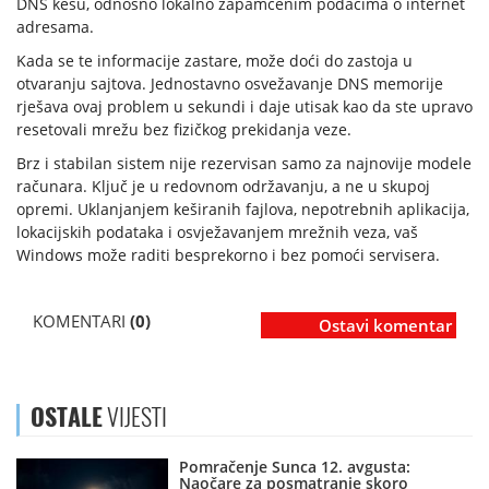
DNS kešu, odnosno lokalno zapamćenim podacima o internet
adresama.
Kada se te informacije zastare, može doći do zastoja u
otvaranju sajtova. Jednostavno osvežavanje DNS memorije
rješava ovaj problem u sekundi i daje utisak kao da ste upravo
resetovali mrežu bez fizičkog prekidanja veze.
Brz i stabilan sistem nije rezervisan samo za najnovije modele
računara. Ključ je u redovnom održavanju, a ne u skupoj
opremi. Uklanjanjem keširanih fajlova, nepotrebnih aplikacija,
lokacijskih podataka i osvježavanjem mrežnih veza, vaš
Windows može raditi besprekorno i bez pomoći servisera.
KOMENTARI
(0)
Ostavi komentar
OSTALE
VIJESTI
Pomračenje Sunca 12. avgusta:
Naočare za posmatranje skoro