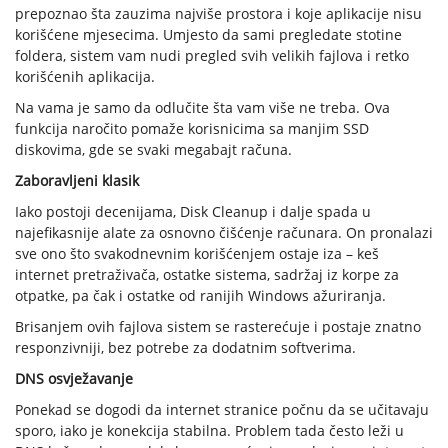
prepoznao šta zauzima najviše prostora i koje aplikacije nisu
korišćene mjesecima. Umjesto da sami pregledate stotine
foldera, sistem vam nudi pregled svih velikih fajlova i retko
korišćenih aplikacija.
Na vama je samo da odlučite šta vam više ne treba. Ova
funkcija naročito pomaže korisnicima sa manjim SSD
diskovima, gde se svaki megabajt računa.
Zaboravljeni klasik
Iako postoji decenijama, Disk Cleanup i dalje spada u
najefikasnije alate za osnovno čišćenje računara. On pronalazi
sve ono što svakodnevnim korišćenjem ostaje iza – keš
internet pretraživača, ostatke sistema, sadržaj iz korpe za
otpatke, pa čak i ostatke od ranijih Windows ažuriranja.
Brisanjem ovih fajlova sistem se rasterećuje i postaje znatno
responzivniji, bez potrebe za dodatnim softverima.
DNS osvježavanje
Ponekad se dogodi da internet stranice počnu da se učitavaju
sporo, iako je konekcija stabilna. Problem tada često leži u