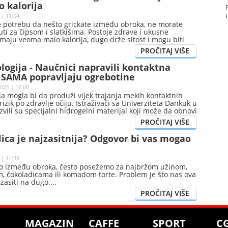
 kalorija
 | 11:04
e potrebu da nešto grickate između obroka, ne morate
i za čipsom i slatkišima. Postoje zdrave i ukusne
 imaju veoma malo kalorija, dugo drže sitost i mogu biti
ak i kada pazite na ishranu.
ogija - Naučnici napravili kontaktna
a SAMA popravljaju ogrebotine
026 | 16:00
a mogla bi da produži vijek trajanja mekih kontaktnih
rizik po zdravlje očiju. Istraživači sa Univerziteta Dankuk u
zvili su specijalni hidrogelni materijal koji može da obnovi
ećenja nakon samo sat vremena izlaganja običnoj
(UV) svjetlosti.
lica je najzasitnija? Odgovor bi vas mogao
 | 14:39
 između obroka, često posežemo za najbržom užinom,
, čokoladicama ili komadom torte. Problem je što nas ova
zasiti na dugo.
MAGAZIN
CAFFE
SPORT
C