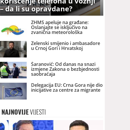
korišćenje telefona u vožnji
– da li su opravdane?
ZHMS apeluje na građane:
Oslanjajte se isključivo na
zvanična meteorološka
upozorenja
Zelenski smijenio i ambasadore
u Crnoj Gori i Hrvatskoj
Šaranović: Od danas na snazi
izmjene Zakona o bezbjednosti
saobraćaja
Delegacija EU: Crna Gora nije dio
inicijative za centre za migrante
NAJNOVIJE
VIJESTI