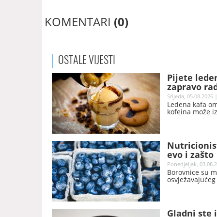
KOMENTARI
(0)
OSTALE
VIJESTI
Pijete lede
zapravo ra
Srijeda, 05.08.2026 
Ledena kafa omi
kofeina može iz
Nutricionis
evo i zašto
Ponedjeljak, 03.08.2
Borovnice su m
osvježavajućeg
Gladni ste