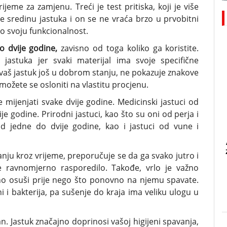
jeme za zamjenu. Treći je test pritiska, koji je više
te sredinu jastuka i on se ne vraća brzo u prvobitni
ubio svoju funkcionalnost.
o dvije godine,
zavisno od toga koliko ga koristite.
 jastuka jer svaki materijal ima svoje specifične
je vaš jastuk još u dobrom stanju, ne pokazuje znakove
možete se osloniti na vlastitu procjenu.
mijenjati svake dvije godine. Medicinski jastuci od
e godine. Prirodni jastuci, kao što su oni od perja i
od jedne do dvije godine, kao i jastuci od vune i
anju kroz vrijeme, preporučuje se da ga svako jutro i
e ravnomjerno rasporedilo. Takođe, vrlo je važno
puno osuši prije nego što ponovno na njemu spavate.
i i bakterija, pa sušenje do kraja ima veliku ulogu u
san. Jastuk značajno doprinosi vašoj higijeni spavanja,