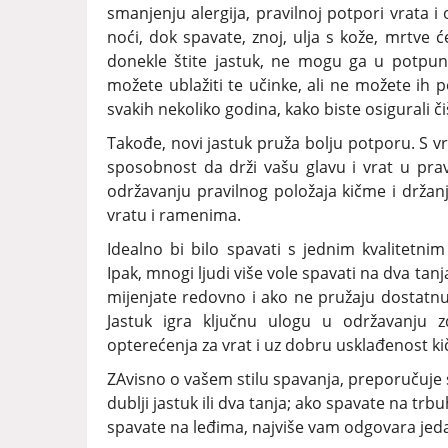
smanjenju alergija, pravilnoj potpori vrata
noći, dok spavate, znoj, ulja s kože, mrtve će
donekle štite jastuk, ne mogu ga u potpuno
možete ublažiti te učinke, ali ne možete ih p
svakih nekoliko godina, kako biste osigurali čišć
Takođe, novi jastuk pruža bolju potporu. S v
sposobnost da drži vašu glavu i vrat u pr
održavanju pravilnog položaja kičme i držanj
vratu i ramenima.
Idealno bi bilo spavati s jednim kvalitetn
Ipak, mnogi ljudi više vole spavati na dva tan
mijenjate redovno i ako ne pružaju dostatnu
Jastuk igra ključnu ulogu u održavanju 
opterećenja za vrat i uz dobru usklađenost k
ZAvisno o vašem stilu spavanja, preporučuje s
dublji jastuk ili dva tanja; ako spavate na trbuh
spavate na leđima, najviše vam odgovara jeda