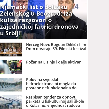
Njemački list o dolasku
Zelenskog u Beograd: Iza
kulisa razgovori o
zajedničkoj fabrici dronova
u Srbiji
Herceg Novi: Bogdan Diklić i film
Dom otvaraju 39. Filmski festival
Požar na Lisinju i dalje aktivan
Polovina svjetskih
hidroelektrana bi mogla da
postane nefunkcionalna do
2060. godine
Raspisan tender za obnovu
parketa u fiskulturnoj sali škole
u Kolašinu, vrijednost radova