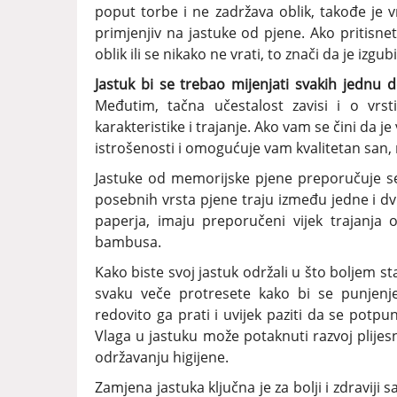
poput torbe i ne zadržava oblik, takođe je vri
primjenjiv na jastuke od pjene. Ako pritisne
oblik ili se nikako ne vrati, to znači da je izg
Jastuk bi se trebao mijenjati svakih jednu d
Međutim, tačna učestalost zavisi i o vrsti
karakteristike i trajanje. Ako vam se čini da 
istrošenosti i omogućuje vam kvalitetan san, 
Jastuke od memorijske pjene preporučuje se 
posebnih vrsta pjene traju između jedne i dvij
paperja, imaju preporučeni vijek trajanja 
bambusa.
Kako biste svoj jastuk održali u što boljem st
svaku veče protresete kako bi se punjenj
redovito ga prati i uvijek paziti da se pot
Vlaga u jastuku može potaknuti razvoj plijesn
održavanju higijene.
Zamjena jastuka ključna je za bolji i zdraviji 