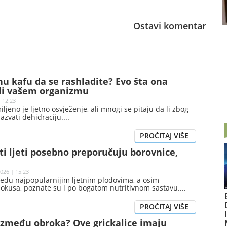
Ostavi komentar
nu kafu da se rashladite? Evo šta ona
di vašem organizmu
| 12:23
ljeno je ljetno osvježenje, ali mnogi se pitaju da li zbog
azvati dehidraciju.
ti ljeti posebno preporučuju borovnice,
026 | 15:23
eđu najpopularnijim ljetnim plodovima, a osim
 okusa, poznate su i po bogatom nutritivnom sastavu.
 između obroka? Ove grickalice imaju