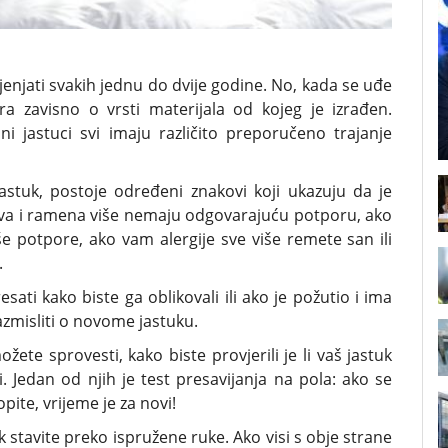
jenjati svakih jednu do dvije godine. No, kada se uđe
ira zavisno o vrsti materijala od kojeg je izrađen.
dni jastuci svi imaju različito preporučeno trajanje
 jastuk, postoje određeni znakovi koji ukazuju da je
ava i ramena više nemaju odgovarajuću potporu, ako
e potpore, ako vam alergije sve više remete san ili
.
ti kako biste ga oblikovali ili ako je požutio i ima
razmisliti o novome jastuku.
ete sprovesti, kako biste provjerili je li vaš jastuk
i. Jedan od njih je test presavijanja na pola: ako se
pite, vrijeme je za novi!
k stavite preko ispružene ruke. Ako visi s obje strane