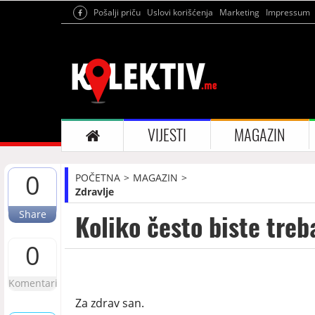
Pošalji priču
Uslovi korišćenja
Marketing
Impressum
VIJESTI
MAGAZIN
0
POČETNA
MAGAZIN
Zdravlje
Share
Koliko često biste tre
0
Komentari
Za zdrav san.