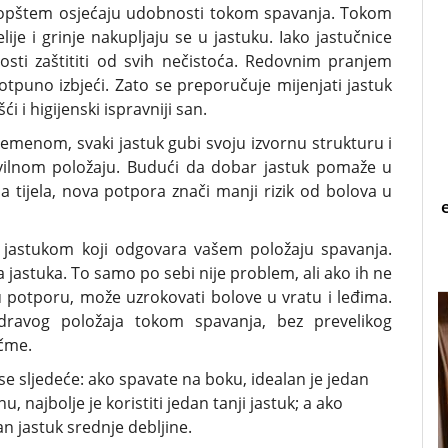
 i opštem osjećaju udobnosti tokom spavanja. Tokom
lije i grinje nakupljaju se u jastuku. Iako jastučnice
sti zaštititi od svih nečistoća. Redovnim pranjem
otpuno izbjeći. Zato se preporučuje mijenjati jastuk
i i higijenski ispravniji san.
remenom, svaki jastuk gubi svoju izvornu strukturu i
avilnom položaju. Budući da dobar jastuk pomaže u
a tijela, nova potpora znači manji rizik od bolova u
im jastukom koji odgovara vašem položaju spavanja.
ja jastuka. To samo po sebi nije problem, ali ako ih ne
 potporu, može uzrokovati bolove u vratu i leđima.
zdravog položaja tokom spavanja, bez prevelikog
ičme.
e sljedeće: ako spavate na boku, idealan je jedan
u, najbolje je koristiti jedan tanji jastuk; a ako
n jastuk srednje debljine.