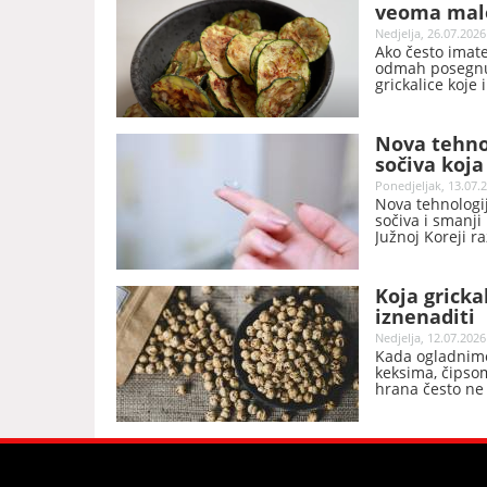
veoma malo
Nedjelja, 26.07.2026
Ako često imat
odmah posegnut
grickalice koje
odličan izbor č
Nova tehnol
sočiva koj
Ponedjeljak, 13.07.2
Nova tehnologij
sočiva i smanji 
Južnoj Koreji ra
površinska ošt
ultraljubičastoj 
Koja gricka
iznenaditi
Nedjelja, 12.07.2026
Kada ogladnimo
keksima, čipsom
hrana često ne 