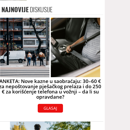
skoro 40.000 eura
NAJNOVIJE
DISKUSIJE
ANKETA: Nove kazne u saobraćaju: 30–60 €
za nepoštovanje pješačkog prelaza i do 250
€ za korišćenje telefona u vožnji – da li su
opravdane?
GLASAJ