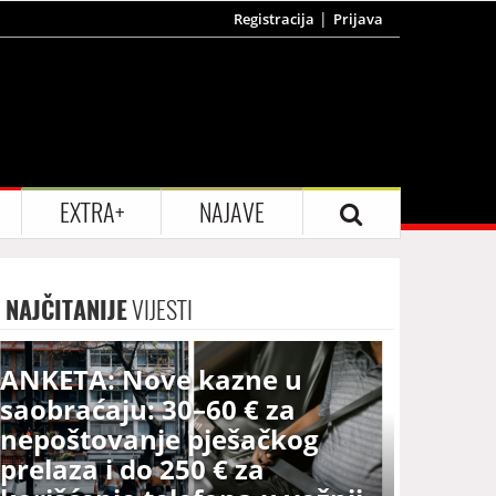
Registracija
Prijava
EXTRA+
NAJAVE
NAJČITANIJE
VIJESTI
ANKETA: Nove kazne u
saobraćaju: 30–60 € za
nepoštovanje pješačkog
prelaza i do 250 € za