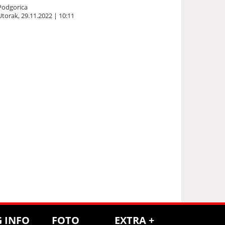
Podgorica
Utorak, 29.11.2022 | 10:11
G INFO
FOTO
EXTRA +