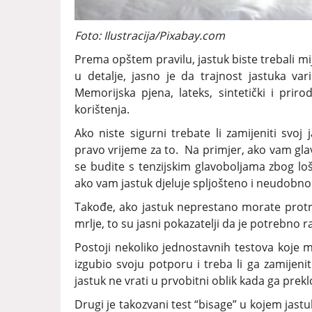
Foto: Ilustracija/Pixabay.com
Prema opštem pravilu, jastuk biste trebali mi
u detalje, jasno je da trajnost jastuka var
Memorijska pjena, lateks, sintetički i priro
korištenja.
Ako niste sigurni trebate li zamijeniti svoj
pravo vrijeme za to. Na primjer, ako vam gl
se budite s tenzijskim glavoboljama zbog loš
ako vam jastuk djeluje spljošteno i neudobno
Takođe, ako jastuk neprestano morate protresa
mrlje, to su jasni pokazatelji da je potrebno 
Postoji nekoliko jednostavnih testova koje mož
izgubio svoju potporu i treba li ga zamijenit
jastuk ne vrati u prvobitni oblik kada ga preklo
Drugi je takozvani test “bisage” u kojem jastu