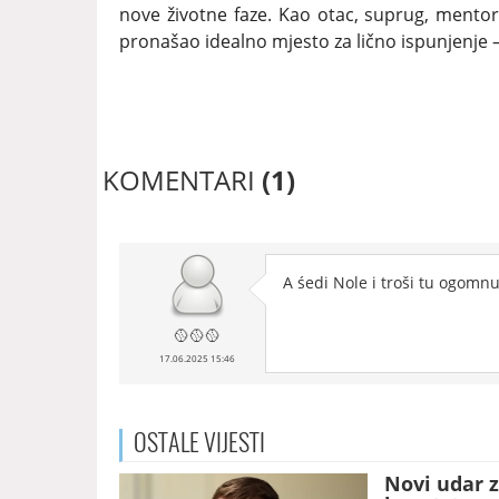
nove životne faze. Kao otac, suprug, mentor, 
pronašao idealno mjesto za lično ispunjenje –
KOMENTARI
(1)
A śedi Nole i troši tu ogomnu
🥎🥎🥎
17.06.2025 15:46
OSTALE
VIJESTI
Novi udar z