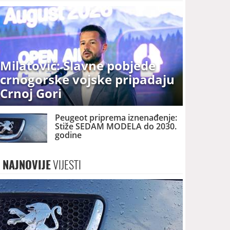
Milatović: Slavne pobjede
crnogorske vojske pripadaju
Crnoj Gori
Peugeot priprema iznenađenje:
Stiže SEDAM MODELA do 2030.
godine
NAJNOVIJE
VIJESTI