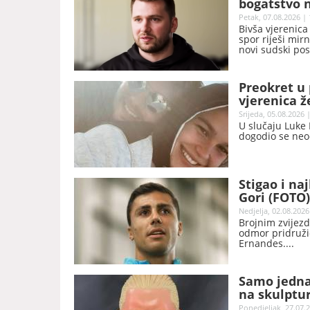
bogatstvo 
Petak, 07.08.2026 | 
Bivša vjerenica
spor riješi mir
novi sudski pos
dolara.
Preokret u 
vjerenica ž
Srijeda, 05.08.2026 
U slučaju Luke 
dogodio se neo
Stigao i na
Gori (FOTO)
Nedjelja, 02.08.2026
Brojnim zvijez
odmor pridružio
Ernandes.
Samo jedna 
na skulptur
Ponedjeljak, 27.07.2