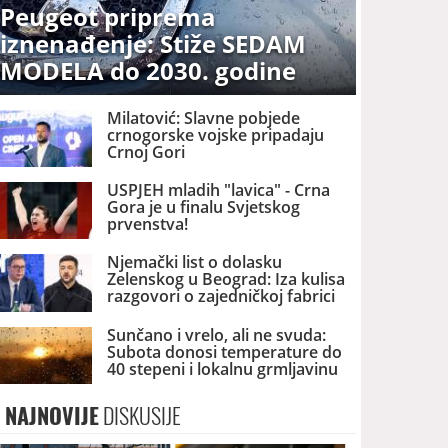
Peugeot priprema
iznenađenje: Stiže SEDAM
MODELA do 2030. godine
Milatović: Slavne pobjede
crnogorske vojske pripadaju
Crnoj Gori
USPJEH mladih "lavica" - Crna
Gora je u finalu Svjetskog
prvenstva!
Njemački list o dolasku
Zelenskog u Beograd: Iza kulisa
razgovori o zajedničkoj fabrici
dronova u Srbiji
Sunčano i vrelo, ali ne svuda:
Subota donosi temperature do
40 stepeni i lokalnu grmljavinu
NAJNOVIJE
DISKUSIJE