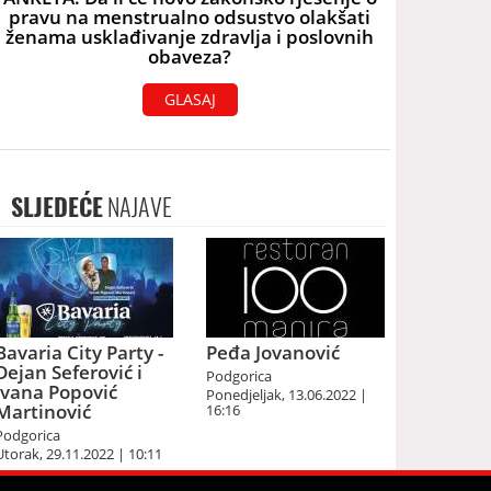
pravu na menstrualno odsustvo olakšati
ženama usklađivanje zdravlja i poslovnih
obaveza?
GLASAJ
SLJEDEĆE
NAJAVE
Bavaria City Party -
Peđa Jovanović
Dejan Seferović i
Podgorica
Ivana Popović
Ponedjeljak, 13.06.2022 |
Martinović
16:16
Podgorica
Utorak, 29.11.2022 | 10:11