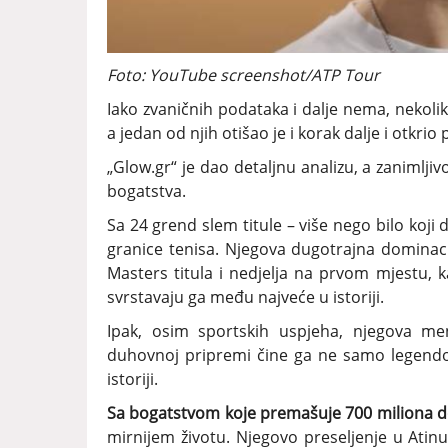
Foto: YouTube screenshot/ATP Tour
Iako zvaničnih podataka i dalje nema, nekoli
a jedan od njih otišao je i korak dalje i otkrio
„Glow.gr“ je dao detaljnu analizu, a zanimljiv
bogatstva.
Sa 24 grend slem titule – više nego bilo koji 
granice tenisa. Njegova dugotrajna dominaci
Masters titula i nedjelja na prvom mjestu,
svrstavaju ga među najveće u istoriji.
Ipak, osim sportskih uspjeha, njegova ment
duhovnoj pripremi čine ga ne samo legendom 
istoriji.
Sa bogatstvom koje premašuje 700 miliona d
mirnijem životu. Njegovo preseljenje u Atinu