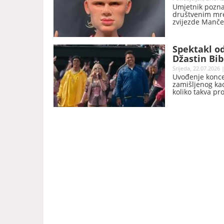
Umjetnik pozna
društvenim mre
zvijezde Mančes
Spektakl od
Džastin Bib
Srijeda, 22.07.2026 
Uvođenje konce
zamišljenog kao
koliko takva pr