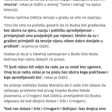
resursa
”, rekao je Odžić u emisiji “Tamo i natrag” na Aplus
televiziji.
Prema riječima Odžića, tenzije u gradu se više ne osjećaju.
“Ono što smo na početku govorili da će Budva biti građanska,
bez obzira na vjeru, naciju i političku opredijeljenost –
primjenjivali smo posljednjih par mjeseci. Mislim da su i
građani primijetili da tenzije nijesu nikom dobro donijele u
prošlosti
”, ocijenio je Odžić.
Istakao je da je u lokalnoj samoupravi u Budvi bilo dosta
kadrova koji nijesu dolazili na posao.
“Ti ljudi nijesu bili voljni da rade, pa su ostali bez ugovora.
Onaj ko je radio, ostao je na poslu bez obzira koga podržavao i
koje oprediljenosti bio
”, rekao je Odžić.
Na pitanje voditelja Slavka Mandića da li sada Srbi dolaze da
rješavaju probleme kod prvog čovjeka Budve Nikole
Jovanovića, a Crnogorci kod Odžića, predsjednik SO Budva
odgovara da kod obojice dolaze i Srbi i Crnogorci.
“Kod nas dolaze i Srbi i Crnogorci i Bošnjaci. Nas dvojica smo