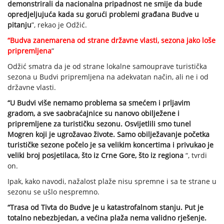
demonstrirali da nacionalna pripadnost ne smije da bude
opredjeljujuća kada su gorući problemi građana Budve u
pitanju
”, rekao je Odžić.
“Budva zanemarena od strane državne vlasti, sezona jako loše
pripremljena
”
Odžić smatra da je od strane lokalne samouprave turistička
sezona u Budvi pripremljena na adekvatan način, ali ne i od
državne vlasti.
“U Budvi više nemamo problema sa smećem i prljavim
gradom, a sve saobraćajnice su nanovo obilježene i
pripremljene za turističku sezonu. Osvijetlili smo tunel
Mogren koji je ugrožavao živote. Samo obilježavanje početka
turističke sezone počelo je sa velikim koncertima i privukao je
veliki broj posjetilaca, što iz Crne Gore, što iz regiona
“, tvrdi
on.
Ipak, kako navodi, nažalost plaže nisu spremne i sa te strane u
sezonu se ušlo nespremno.
“Trasa od Tivta do Budve je u katastrofalnom stanju. Put je
totalno nebezbjedan, a većina plaža nema validno rješenje.