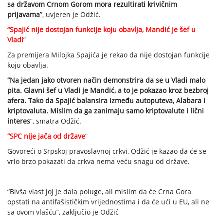
sa državom Crnom Gorom mora rezultirati krivičnim
prijavama
”, uvjeren je Odžić.
“Spajić nije dostojan funkcije koju obavlja, Mandić je šef u
Vladi
”
Za premijera Milojka Spajića je rekao da nije dostojan funkcije
koju obavlja.
“Na jedan jako otvoren način demonstrira da se u Vladi malo
pita. Glavni šef u Vladi je Mandić, a to je pokazao kroz bezbroj
afera. Tako da Spajić balansira između autoputeva, Alabara i
kriptovaluta. Mislim da ga zanimaju samo kriptovalute i lični
interes
”, smatra Odžić.
“SPC nije jača od države
”
Govoreći o Srpskoj pravoslavnoj crkvi, Odžić je kazao da će se
vrlo brzo pokazati da crkva nema veću snagu od države.
“Bivša vlast joj je dala poluge, ali mislim da će Crna Gora
opstati na antifašističkim vrijednostima i da će ući u EU, ali ne
sa ovom vlašću”, zaključio je Odžić