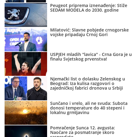
Peugeot priprema iznenađenje: Stiže
SEDAM MODELA do 2030. godine
Milatović: Slavne pobjede crnogorske
vojske pripadaju Crnoj Gori
USPJEH mladih "lavica" - Crna Gora je u
finalu Svjetskog prvenstva!
Njemački list o dolasku Zelenskog u
Beograd: Iza kulisa razgovori o
zajedničkoj fabrici dronova u Srbiji
Sunčano i vrelo, ali ne svuda: Subota
donosi temperature do 40 stepeni i
lokalnu grmljavinu
Pomračenje Sunca 12. avgusta:
Naočare za posmatranje skoro
rasprodate