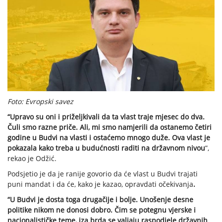
Foto: Evropski savez
“Upravo su oni i priželjkivali da ta vlast traje mjesec do dva.
Čuli smo razne priče. Ali, mi smo namjerili da ostanemo četiri
godine u Budvi na vlasti i ostaćemo mnogo duže. Ova vlast je
pokazala kako treba u budućnosti raditi na državnom nivou
”,
rekao je Odžić.
Podsjetio je da je ranije govorio da će vlast u Budvi trajati
puni mandat i da će, kako je kazao, opravdati očekivanja
.
“U Budvi je dosta toga drugačije i bolje. Unošenje desne
politike nikom ne donosi dobro. Čim se potegnu vjerske i
nacionalističke teme, iza brda se valjaju raspodjele državnih