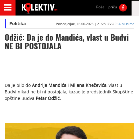
Pošalji priču
Politika
Ponedjeljak, 16.06.2025 | 21:28
IZVOR:
A plus.me
Odžić: Da je do Mandića, vlast u Budvi
NE BI POSTOJALA
Da je bilo do
Andrije Mandića
i
Milana Kneževića,
vlast u
Budvi nikad ne bi ni postojala, kazao je predsjednik Skupštine
opštine Budva
Petar Odžić.