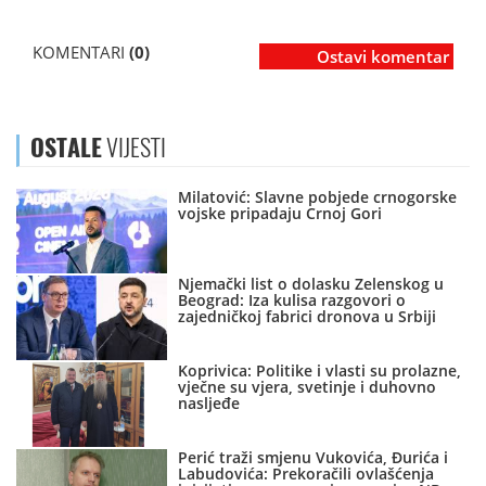
KOMENTARI
(0)
Ostavi komentar
OSTALE
VIJESTI
Milatović: Slavne pobjede crnogorske
vojske pripadaju Crnoj Gori
Njemački list o dolasku Zelenskog u
Beograd: Iza kulisa razgovori o
zajedničkoj fabrici dronova u Srbiji
Koprivica: Politike i vlasti su prolazne,
vječne su vjera, svetinje i duhovno
nasljeđe
Perić traži smjenu Vukovića, Đurića i
Labudovića: Prekoračili ovlašćenja