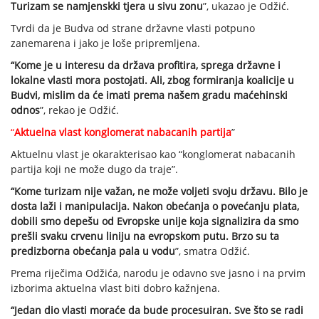
Turizam se namjenskki tjera u sivu zonu
”, ukazao je Odžić.
Tvrdi da je Budva od strane državne vlasti potpuno
zanemarena i jako je loše pripremljena.
“Kome je u interesu da država profitira, sprega državne i
lokalne vlasti mora postojati. Ali, zbog formiranja koalicije u
Budvi, mislim da će imati prema našem gradu maćehinski
odnos
”, rekao je Odžić.
“
Aktuelna vlast konglomerat nabacanih partija
”
Aktuelnu vlast je okarakterisao kao “konglomerat nabacanih
partija koji ne može dugo da traje”.
“Kome turizam nije važan, ne može voljeti svoju državu. Bilo je
dosta laži i manipulacija. Nakon obećanja o povećanju plata,
dobili smo depešu od Evropske unije koja signalizira da smo
prešli svaku crvenu liniju na evropskom putu. Brzo su ta
predizborna obećanja pala u vodu
”, smatra Odžić.
Prema riječima Odžića, narodu je odavno sve jasno i na prvim
izborima aktuelna vlast biti dobro kažnjena.
“Jedan dio vlasti moraće da bude procesuiran. Sve što se radi