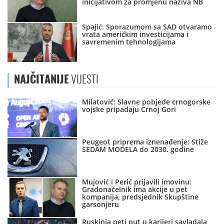
inicijativom za promjenu naziva NB
Spajić: Sporazumom sa SAD otvaramo
vrata američkim investicijama i
savremenim tehnologijama
NAJČITANIJE
VIJESTI
Milatović: Slavne pobjede crnogorske
vojske pripadaju Crnoj Gori
Peugeot priprema iznenađenje: Stiže
SEDAM MODELA do 2030. godine
Mujović i Perić prijavili imovinu:
Gradonačelnik ima akcije u pet
kompanija, predsjednik Skupštine
garsonjeru
Ruskinja peti put u karijeri savladala