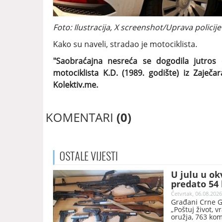
Foto: Ilustracija, X screenshot/Uprava policij
Kako su naveli, stradao je motociklista.
"Saobraćajna nesreća se dogodila jutros
motociklista K.D. (1989. godište) iz Zaječara
Kolektiv.me.
KOMENTARI
(0)
OSTALE
VIJESTI
U julu u ok
predato 54
Četvrtak, 06.08.2026
Građani Crne G
„Poštuj život, 
oružja, 763 ko