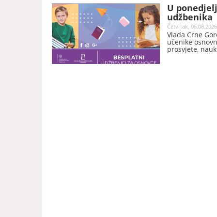
U ponedjelj
udžbenika
Četvrtak, 06.08.2026
Vlada Crne Gore
učenike osnovni
prosvjete, nauke
besplatnih udž
iz Zavoda za ud