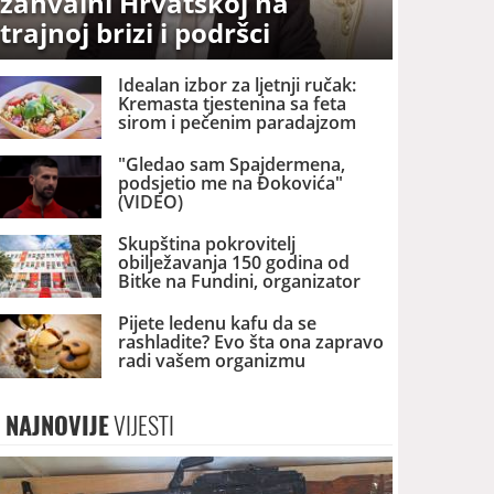
zahvalni Hrvatskoj na
trajnoj brizi i podršci
Idealan izbor za ljetnji ručak:
Kremasta tjestenina sa feta
sirom i pečenim paradajzom
"Gledao sam Spajdermena,
podsjetio me na Đokovića"
(VIDEO)
Skupština pokrovitelj
obilježavanja 150 godina od
Bitke na Fundini, organizator
Srpski nacionalni savjet
Pijete ledenu kafu da se
rashladite? Evo šta ona zapravo
radi vašem organizmu
NAJNOVIJE
VIJESTI