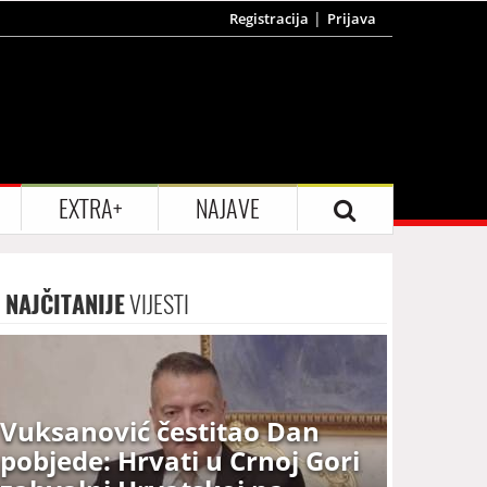
Registracija
Prijava
EXTRA+
NAJAVE
NAJČITANIJE
VIJESTI
Vuksanović čestitao Dan
pobjede: Hrvati u Crnoj Gori