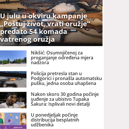
U julu u okviru kampanje
„Poštuj život, vrati oružje“
predato 54 komada
vatrenog oružja
Nikšić: Osumnjičenoj za
proganjanje određena mjera
nadzora
Policija pretresla stan u
Podgorici i pronašla automatsku
pušku, jedna osoba uhapšena
Nakon skoro 30 godina počinje
suđenje za ubistvo Tupaka
Šakura: Isplivali novi detalji
U ponedjeljak počinje
distribucija besplatnih
udžbenika