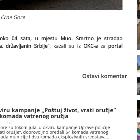
e Crne Gore
 oko 04 sata, u mjestu Muo. Smrtno je stradao
. državljanin Srbije",
kazali su iz
OKC-a
za
portal
Ostavi komentar
viru kampanje „Poštuj život, vrati oružje“
 komada vatrenog oružja
 | 10:23
ore su tokom jula, u okviru kampanje Uprave policije
vrati oružje“, dobrovoljno predali 54 komada vatrenog
mada municije i dva komada eksplozivnih sredstava.