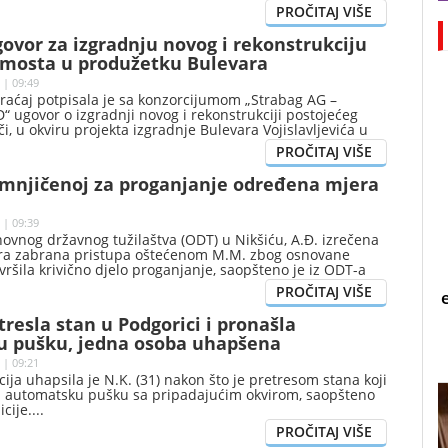
ovor za izgradnju novog i rekonstrukciju
 mosta u produžetku Bulevara
vića
 | 09:49
raćaj potpisala je sa konzorcijumom „Strabag AG –
 ugovor o izgradnji novog i rekonstrukciji postojećeg
, u okviru projekta izgradnje Bulevara Vojislavljevića u
umnjičenoj za proganjanje određena mjera
 | 09:39
ovnog državnog tužilaštva (ODT) u Nikšiću, A.Đ. izrečena
ra zabrana pristupa oštećenom M.M. zbog osnovane
vršila krivično djelo proganjanje, saopšteno je iz ODT-a
etresla stan u Podgorici i pronašla
 pušku, jedna osoba uhapšena
 | 09:21
cija uhapsila je N.K. (31) nakon što je pretresom stana koji
la automatsku pušku sa pripadajućim okvirom, saopšteno
icije.