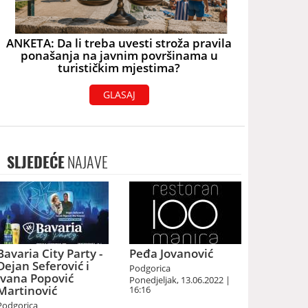
ANKETA: Da li treba uvesti stroža pravila
ponašanja na javnim površinama u
turističkim mjestima?
GLASAJ
SLJEDEĆE
NAJAVE
Bavaria City Party -
Peđa Jovanović
Dejan Seferović i
Podgorica
Ivana Popović
Ponedjeljak, 13.06.2022 |
Martinović
16:16
Podgorica