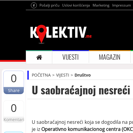
Pošalji priču
Uslovi korišćenja
Marketing
Impressum
VIJESTI
MAGAZIN
0
POČETNA
VIJESTI
Društvo
U saobraćajnoj nesreć
Share
0
Komentari
U saobraćajnoj nesreći koja se dogodila na p
je iz
Operativno komunikacionog centra (OKC