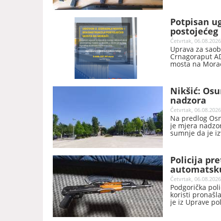
Potpisan ug
postojećeg
Vojislavlje
Četvrtak, 06.08.2026
Uprava za saob
Crnagoraput AD“
mosta na Morači
Podgorici.
Nikšić: Os
nadzora
Četvrtak, 06.08.2026
Na predlog Osn
je mjera nadzo
sumnje da je iz
Nikšić
Policija pr
automatsku
Četvrtak, 06.08.2026
Podgorička poli
koristi pronaš
je iz Uprave pol