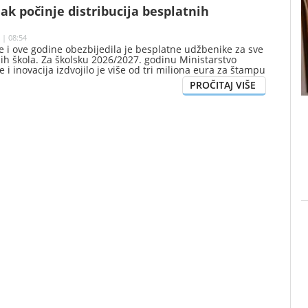
ak počinje distribucija besplatnih
 | 08:54
 i ove godine obezbijedila je besplatne udžbenike za sve
h škola. Za školsku 2026/2027. godinu Ministarstvo
 i inovacija izdvojilo je više od tri miliona eura za štampu
benika i nabavku udžbenika za strane jezike, saopšteno je
žbenike i nastavna sredstva.