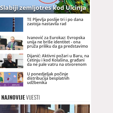
Slabiji zemljotres kod Ulcinja
TE Pljevlja poslije tri i po dana
zastoja nastavila rad
Ivanović za Eurokaz: Evropska
unija ne briše identitet - ona
pruža priliku da ga predstavimo
Evropi i svijetu
Dijanić: Aktivni požari u Baru, na
Cetinju i kod Kolašina, građani
da ne pale vatru na otvorenom
U ponedjeljak počinje
distribucija besplatnih
udžbenika
NAJNOVIJE
VIJESTI