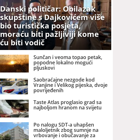
Danski političar: Obilazak
skupštine s Dajkovićem više
bio turistička posjeta,
moraću biti pažljiviji kome
ću biti vodič
Sunčan i veoma topao petak,
popodne lokalno mogući
pljuskovi
Saobraćajne nezgode kod
Vranjine i Velikog pijeska, dvoje
povrijeđenih
Taste Atlas proglasio grad sa
najboljom hranom na svijetu
Po nalogu SDT-a uhapšen
maloljetnik zbog sumnje na
vrbovanje i obučavanje za