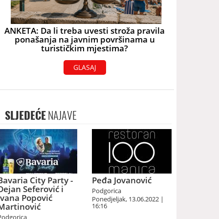
ANKETA: Da li treba uvesti stroža pravila
ponašanja na javnim površinama u
turističkim mjestima?
GLASAJ
SLJEDEĆE
NAJAVE
Bavaria City Party -
Peđa Jovanović
Dejan Seferović i
Podgorica
Ivana Popović
Ponedjeljak, 13.06.2022 |
Martinović
16:16
Podgorica