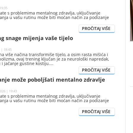
19:35
ate s problemima mentalnog zdravlja, uključivanje
banja u vašu rutinu može biti moćan način za podizanje
g snage mijenja vaše tijelo
 | 18:45
a više načina transformiše tijelo, a osim rasta mišića i
lizma, ovaj trening ključan je za neurološki napredak,
 i jačanje gustine kostiju.
anje može poboljšati mentalno zdravlje
026 | 19:43
ate s problemima mentalnog zdravlja, uključivanje
banja u vašu rutinu može biti moćan način za podizanje