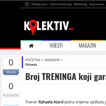
Pošalji priču
Uslovi korišćenja
Marketing
Impressum
VIJESTI
MAGAZIN
0
POČETNA
MAGAZIN
Fitness
Share
Broj TRENINGA koji gar
0
Komentari
Trener
Rahaela Atard
jedno vrijeme vježbala j