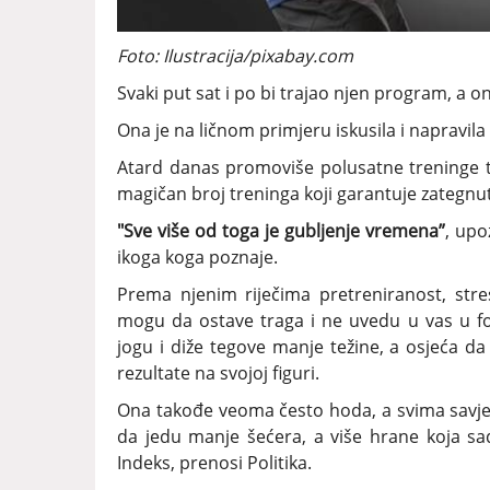
Foto: Ilustracija/pixabay.com
Svaki put sat i po bi trajao njen program, a on
Ona je na ličnom primjeru iskusila i napravil
Atard danas promoviše polusatne treninge tr
magičan broj treninga koji garantuje zategnuto
"Sve više od toga je gubljenje vremena”
, upo
ikoga koga poznaje.
Prema njenim riječima pretreniranost, str
mogu da ostave traga i ne uvedu u vas u for
jogu i diže tegove manje težine, a osjeća da 
rezultate na svojoj figuri.
Ona takođe veoma često hoda, a svima savje
da jedu manje šećera, a više hrane koja sad
Indeks, prenosi Politika.