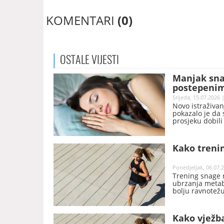
KOMENTARI
(0)
OSTALE
VIJESTI
Manjak sna
postepenim
Srijeda, 15.07.2026 
Novo istraživan
pokazalo je da 
prosjeku dobili
Kako trenin
Ponedjeljak, 06.07.2
Trening snage n
ubrzanja metabo
bolju ravnotežu
Kako vježb