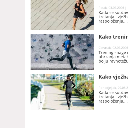
Petak, 03.07.2026 | 
Kada se suočav
kretanja i vjež
raspoloženja.
Kako trenin
Četvrtak, 02.07.2026
Trening snage n
ubrzanja metabo
bolju ravnotežu
Kako vježb
Ponedjeljak, 29.06.2
Kada se suočav
kretanja i vjež
raspoloženja.