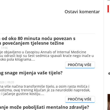
Ostavi komentar
 od oko 80 minuta noću povezan s
 povećanjem tjelesne težine
| 17:56
je objavljeno u časopisu Annals of Internal Medicine
su odrasli koji su šest sedmica spavali kraće nego inače u
 oko pola kilograma.
g snage mijenja vaše tijelo?
026 | 09:33
a više načina transformiše tijelo, a osim rasta mišića i
lizma, ovaj trening ključan je za neurološki napredak,
 i jačanje gustine kostiju.
anje može poboljšati mentalno zdravlje?