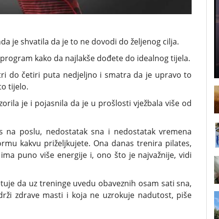
da je shvatila da je to ne dovodi do željenog cilja.
a program kako da najlakše dođete do idealnog tijela.
i do četiri puta nedjeljno i smatra da je upravo to
 tijelo.
zorila je i pojasnila da je u prošlosti vježbala više od
es na poslu, nedostatak sna i nedostatak vremena
mu kakvu priželjkujete. Ona danas trenira pilates,
ima puno više energije i, ono što je najvažnije, vidi
tuje da uz treninge uvedu obaveznih osam sati sna,
rži zdrave masti i koja ne uzrokuje nadutost, piše