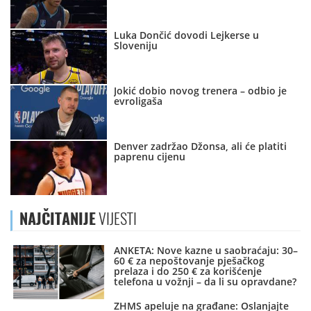
Luka Dončić dovodi Lejkerse u
Sloveniju
Jokić dobio novog trenera – odbio je
evroligaša
Denver zadržao Džonsa, ali će platiti
paprenu cijenu
NAJČITANIJE
VIJESTI
ANKETA: Nove kazne u saobraćaju: 30–
60 € za nepoštovanje pješačkog
prelaza i do 250 € za korišćenje
telefona u vožnji – da li su opravdane?
ZHMS apeluje na građane: Oslanjajte