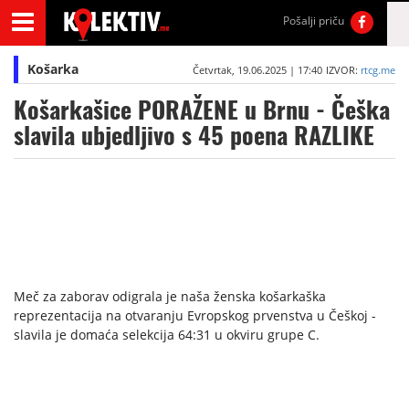
Pošalji priču
Košarka
Četvrtak, 19.06.2025 | 17:40
IZVOR:
rtcg.me
Košarkašice PORAŽENE u Brnu - Češka
slavila ubjedljivo s 45 poena RAZLIKE
Meč za zaborav odigrala je naša ženska košarkaška
reprezentacija na otvaranju Evropskog prvenstva u Češkoj -
slavila je domaća selekcija 64:31 u okviru grupe C.