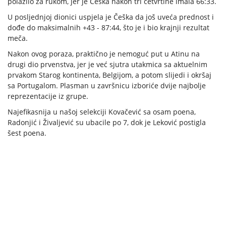
polazilo za rukom, jer je Češka nakon tri četvrtine imala 66:33.
U posljednjoj dionici uspjela je Češka da još uveća prednost i
dođe do maksimalnih +43 - 87:44, što je i bio krajnji rezultat
meča.
Nakon ovog poraza, praktično je nemoguć put u Atinu na
drugi dio prvenstva, jer je već sjutra utakmica sa aktuelnim
prvakom Starog kontinenta, Belgijom, a potom slijedi i okršaj
sa Portugalom. Plasman u završnicu izboriće dvije najbolje
reprezentacije iz grupe.
Najefikasnija u našoj selekciji Kovačević sa osam poena,
Radonjić i Živaljević su ubacile po 7, dok je Leković postigla
šest poena.