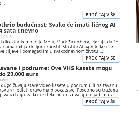
e
tkrio budućnost: Svako će imati ličnog AI
24 sata dnevno
 | 09:15
ni direktor kompanije Meta, Mark Zakerberg, vjeruje da će
nama milijarde ljudi koristiti vlastite AI agente koji će
ve ciljeve i pomagati im u svakodnevnom životu.
 tavane i podrume: Ove VHS kasete mogu
 do 29.000 eura
14:09
 dugo čuvaju stare video-kasete u podrumu ili na tavanu,
mogu vrijedjeti pravo malo bogatstvo. Posebno su tražena
eva izdanja, za koja kolekcionari izdvajaju hiljade eura.