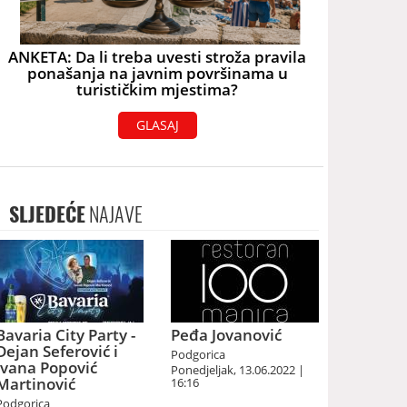
ANKETA: Da li treba uvesti stroža pravila
ponašanja na javnim površinama u
turističkim mjestima?
GLASAJ
SLJEDEĆE
NAJAVE
Bavaria City Party -
Peđa Jovanović
Dejan Seferović i
Podgorica
Ivana Popović
Ponedjeljak, 13.06.2022 |
Martinović
16:16
Podgorica