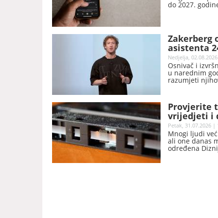
do 2027. godin
Zakerberg o
asistenta 
Nedjelja, 02.08.2026
Osnivač i izvrš
u narednim godi
razumjeti njiho
Provjerite
vrijedjeti i
Petak, 31.07.2026 | 
Mnogi ljudi već
ali one danas 
određena Diznij