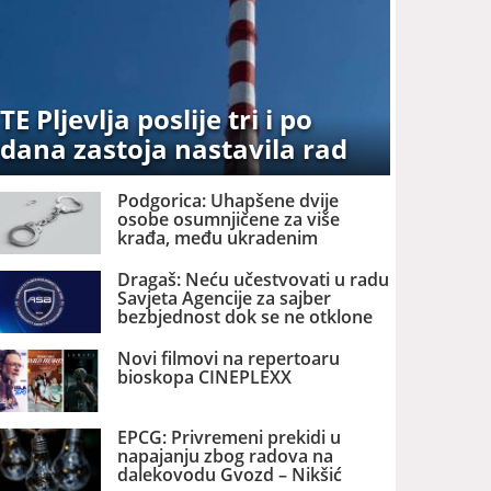
TE Pljevlja poslije tri i po
dana zastoja nastavila rad
Podgorica: Uhapšene dvije
osobe osumnjičene za više
krađa, među ukradenim
stvarima trotinet, bicikl i 1.100
eura
Dragaš: Neću učestvovati u radu
Savjeta Agencije za sajber
bezbjednost dok se ne otklone
nezakonitosti
Novi filmovi na repertoaru
bioskopa CINEPLEXX
EPCG: Privremeni prekidi u
napajanju zbog radova na
dalekovodu Gvozd – Nikšić