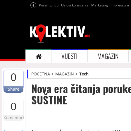
Pošalji priču
Uslovi korišćenja
Marketing
Impressum
VIJESTI
MAGAZIN
0
POČETNA
MAGAZIN
Tech
Nova era čitanja poruk
Share
SUŠTINE
0
Komentari