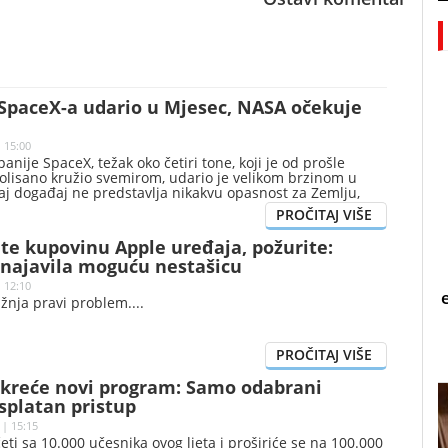
 SpaceX-a udario u Mjesec, NASA očekuje
| 15:00
anije SpaceX, težak oko četiri tone, koji je od prošle
olisano kružio svemirom, udario je velikom brzinom u
aj događaj ne predstavlja nikakvu opasnost za Zemlju,
u da je na površini Zemljinog prirodnog satelita nastao
te kupovinu Apple uređaja, požurite:
najavila moguću nestašicu
| 12:10
žnja pravi problem.
kreće novi program: Samo odabrani
splatan pristup
 | 15:15
ti sa 10.000 učesnika ovog ljeta i proširiće se na 100.000