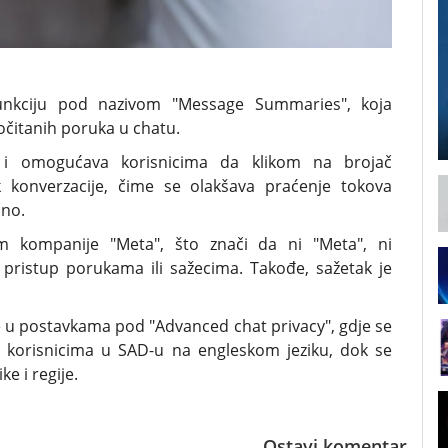
unkciju pod nazivom "Message Summaries", koja
čitanih poruka u chatu.
" i omogućava korisnicima da klikom na brojač
k konverzacije, čime se olakšava praćenje tokova
čno.
tem kompanije "Meta", što znači da ni "Meta", ni
 pristup porukama ili sažecima. Takođe, sažetak je
 se u postavkama pod "Advanced chat privacy", gdje se
a korisnicima u SAD-u na engleskom jeziku, dok se
e i regije.
Ostavi komentar