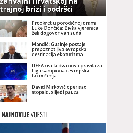
zahvalni Hrvatskoj na
trajnoj brizi i podršci
Preokret u porodičnoj drami
Luke Dončića: Bivša vjerenica
želi dogovor van suda
Mandić: Gusinje postaje
prepoznatljiva evropska
destinacija ekoturizma
UEFA uvela dva nova pravila za
Ligu šampiona i evropska
takmičenja
David Mirković operisao
stopalo, slijedi pauza
NAJNOVIJE
VIJESTI