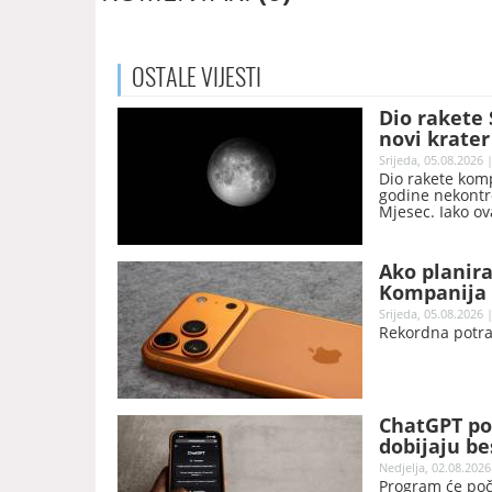
OSTALE
VIJESTI
Dio rakete
novi krater
Srijeda, 05.08.2026 
Dio rakete komp
godine nekontr
Mjesec. Iako ov
naučnici očekuj
novi krater.
Ako planira
Kompanija 
Srijeda, 05.08.2026 
Rekordna potra
ChatGPT po
dobijaju be
Nedjelja, 02.08.2026
Program će poče