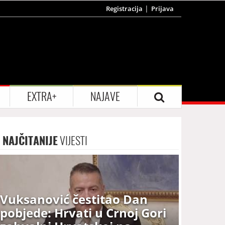
Registracija
Prijava
EXTRA+
NAJAVE
NAJČITANIJE
VIJESTI
Vuksanović čestitao Dan
pobjede: Hrvati u Crnoj Gori