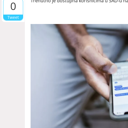
Trenutno je dostupna korisnicima u SAD-u na
0
Tweet