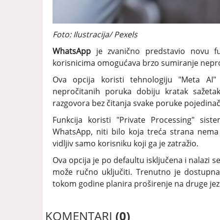
Foto: Ilustracija/ Pexels
WhatsApp
je zvanično predstavio novu f
korisnicima omogućava brzo sumiranje nepro
Ova opcija koristi tehnologiju "Meta AI
nepročitanih poruka dobiju kratak sažeta
razgovora bez čitanja svake poruke pojedina
Funkcija koristi "Private Processing" sis
WhatsApp, niti bilo koja treća strana nema
vidljiv samo korisniku koji ga je zatražio.
Ova opcija je po defaultu isključena i nalazi
može ručno uključiti. Trenutno je dostupn
tokom godine planira proširenje na druge jezik
KOMENTARI
(0)