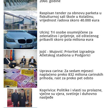
2060. godine
Raspisan tender za obnovu parketa u
fiskulturnoj sali škole u Kolašinu,
vrijednost radova skoro 40.000 eura
Ulcinj: Tri osobe osumnjičene za
zelenaštvo i prijetnje, od oštećenog
pribavili skoro pola miliona eura
Jojić - Mujović: Prioritet izgradnja
Atletskog stadiona u Podgorici
Uprava carina: Za sedam mjeseci
naplaćeno preko 832 miliona carinskih
prihoda, rast za preko pet odsto
Koprivica: Politike i vlasti su prolazne,
vječne su vjera, svetinje i duhovno
nasljeđe