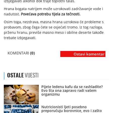
izbjegavati alkohol dok traje toplotni talas.
Hrana bogata natrijem može uzrokovati zadržavanje vode i
nadutost.
Povećava potrebu tijela za tečnosti.
Osim toga, nezdrava, masna hrana uzrokova će probleme s
probavom, zbog čega ćete se osjećati tromo. Iz tog razloga,
prženu hranu, previše masno meso i obilne deserte takođe
trebate izbjegavati.
KOMENTARI
(0)
Ostavi komentar
OSTALE
VIJESTI
Pijete ledenu kafu da se rashladite?
Evo šta ona zapravo radi vašem
organizmu
Nutricionisti ljeti posebno
preporučuju borovnice, evo i zašto