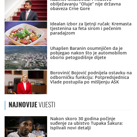
obilježavanju “Oluje” nije državna
obaveza Crne Gore
Idealan izbor za ljetnji ručak: Kremasta
tjestenina sa feta sirom i pečenim
paradajzom
Uhapšen Baranin osumnjičen da je
pobjegao nakon što je automobilom
oborio petogodišnje dijete
Borovinić Bojović podnijela ostavku na
odborničku funkciju: Potpredsjednica
Vlade postupila po mišljenju ASK
NAJNOVIJE
VIJESTI
Nakon skoro 30 godina počinje
suđenje za ubistvo Tupaka Šakura:
Isplivali novi detalji