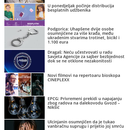
U ponedjeljak počinje distribucija
besplatnih udžbenika
Podgorica: Uhapšene dvije osobe
osumnjičene za više krađa, među
ukradenim stvarima trotinet, bicikl i
1.100 eura
Dragaš: Neću učestvovati u radu
Savjeta Agencije za sajber bezbjednost
dok se ne otklone nezakonitosti
Novi filmovi na repertoaru bioskopa
CINEPLEXX
EPCG: Privremeni prekidi u napajanju
zbog radova na dalekovodu Gvozd –
Nikšić
Ulcinjanin osumnjičen da je tukao
vanbračnu suprugu i prijetio joj smrću