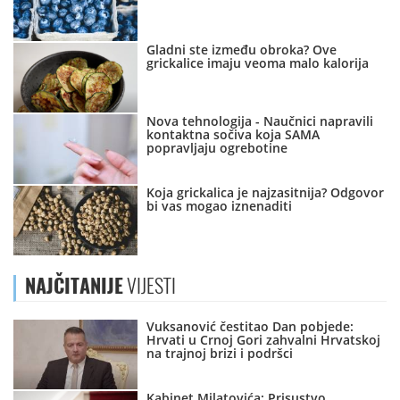
Gladni ste između obroka? Ove
grickalice imaju veoma malo kalorija
Nova tehnologija - Naučnici napravili
kontaktna sočiva koja SAMA
popravljaju ogrebotine
Koja grickalica je najzasitnija? Odgovor
bi vas mogao iznenaditi
NAJČITANIJE
VIJESTI
Vuksanović čestitao Dan pobjede:
Hrvati u Crnoj Gori zahvalni Hrvatskoj
na trajnoj brizi i podršci
Kabinet Milatovića: Prisustvo