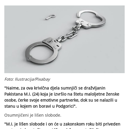
Foto: Ilustracija/Pixabay
"Naime, za ova krivična djela sumnjiči se dražvljanin
Pakistana M.I. (24) koja je izvršio na štetu maloljetne ženske
osobe, ćerke svoje emotivne partnerke, dok su se nalazili u
stanu u kojem on boravi u Podgorici".
Osumnjičeni je lišen slobode.
"M.I. je lišen slobode i on će u zakonskom roku biti priveden