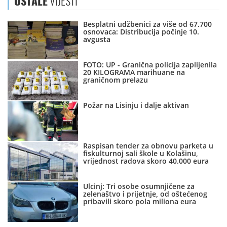
OSTALE
VIJESTI
Besplatni udžbenici za više od 67.700
osnovaca: Distribucija počinje 10.
avgusta
FOTO: UP - Granična policija zaplijenila
20 KILOGRAMA marihuane na
graničnom prelazu
Požar na Lisinju i dalje aktivan
Raspisan tender za obnovu parketa u
fiskulturnoj sali škole u Kolašinu,
vrijednost radova skoro 40.000 eura
Ulcinj: Tri osobe osumnjičene za
zelenaštvo i prijetnje, od oštećenog
pribavili skoro pola miliona eura