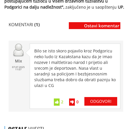
postupajućem tužiocu u Višem državnom tužilaštvu u
Podgorici na dalju nadležnost",
zaključeno je u saopštenju
UP.
KOMENTARI
(1)
Ostavi komentar
Bilo se isto skoro pojavilo kroz Podgoricu
neko ludo Iz Kazakstana kazu da je imao
Mix
nozeve I maltletirao narod I prijetio ali
07.07.2025
srecom je deportovan. Nasa vlast u
11:07
saradnji sa policijom I bezbjesnosnim
sluzbama treba dobro da obrati paznju ko
ulazi u CG
ODGOVORI
2
0