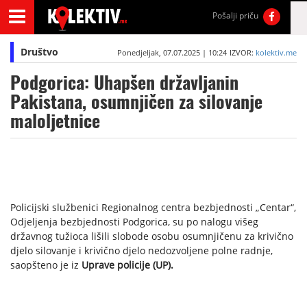
Pošalji priču
Društvo
Ponedjeljak, 07.07.2025 | 10:24
IZVOR:
kolektiv.me
Podgorica: Uhapšen državljanin
Pakistana, osumnjičen za silovanje
maloljetnice
Policijski službenici Regionalnog centra bezbjednosti „Centar“,
Odjeljenja bezbjednosti Podgorica, su po nalogu višeg
državnog tužioca lišili slobode osobu osumnjičenu za krivično
djelo silovanje i krivično djelo nedozvoljene polne radnje,
saopšteno je iz
Uprave policije (UP).